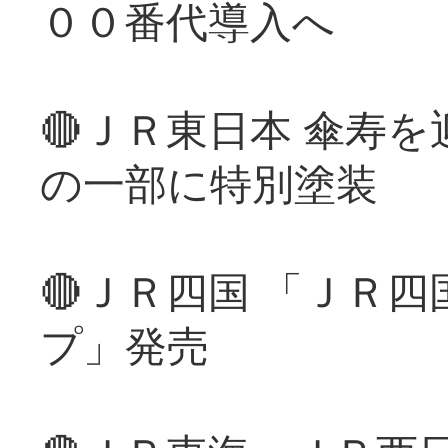
００番代導入へ
🔴ＪＲ東日本 傘寿
の一部に特別塗装
🔴ＪＲ四国 「ＪＲ
プ」発売