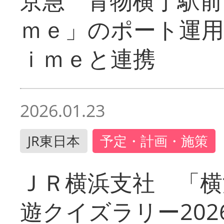
京急 青物横丁駅前
ｍｅ」のポート運用
ｉｍｅと連携
2026.01.23
JR東日本
予定・計画・施策
ＪＲ横浜支社 「横
遊クイズラリー202