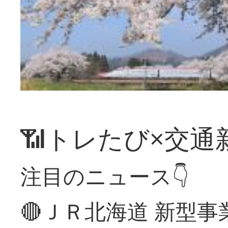
📶トレたび×交通
注目のニュース👇
🔴ＪＲ北海道 新型