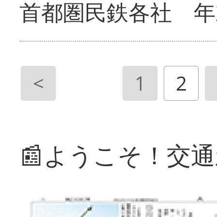
首都圏民鉄各社 年
<
1
2
📰ようこそ！交