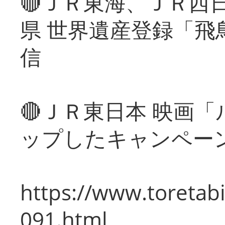
🔴ＪＲ東海、ＪＲ西
県 世界遺産登録「飛
信
🔴ＪＲ東日本 映画
ップしたキャンペー
https://www.toretabi
091.html