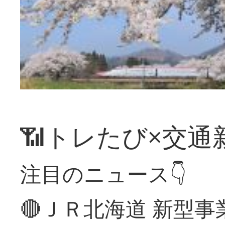
📶トレたび×交通
注目のニュース👇
🔴ＪＲ北海道 新型