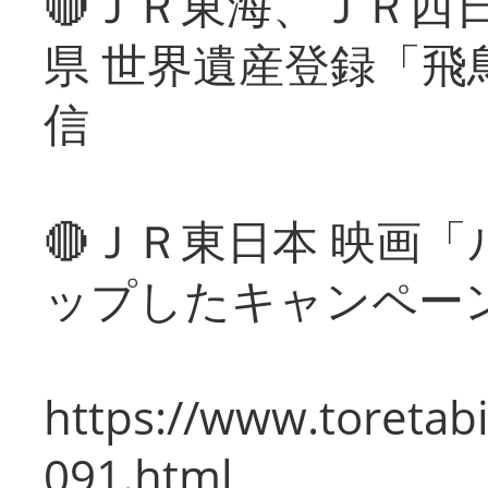
🔴ＪＲ東海、ＪＲ西
県 世界遺産登録「飛
信
🔴ＪＲ東日本 映画
ップしたキャンペー
https://www.toretabi
091.html