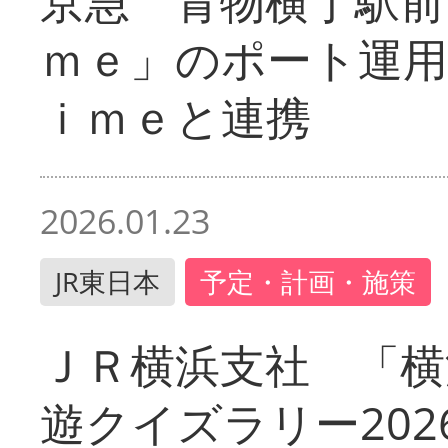
京急 青物横丁駅前
ｍｅ」のポート運用
ｉｍｅと連携
2026.01.23
JR東日本
予定・計画・施策
ＪＲ横浜支社 「横
遊クイズラリー202