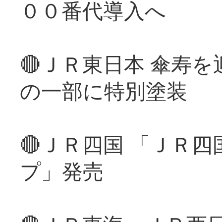
００番代導入へ
🔴ＪＲ東日本 傘寿
の一部に特別塗装
🔴ＪＲ四国 「ＪＲ
プ」発売