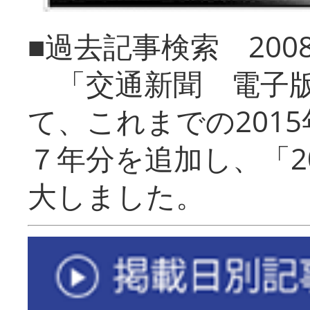
■過去記事検索 20
「交通新聞 電子版
て、これまでの201
７年分を追加し、「2
大しました