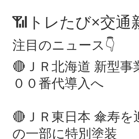
📶トレたび×交通
注目のニュース👇
🔴ＪＲ北海道 新型
００番代導入へ
🔴ＪＲ東日本 傘寿
の一部に特別塗装