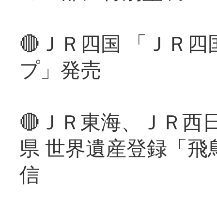
🔴ＪＲ四国 「ＪＲ
プ」発売
🔴ＪＲ東海、ＪＲ西
県 世界遺産登録「飛
信