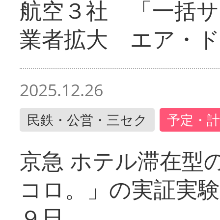
航空３社 「一括サ
業者拡大 エア・
2025.12.26
民鉄・公営・三セク
予定・計
京急 ホテル滞在型
コロ。」の実証実験
９日