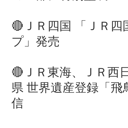
🔴ＪＲ四国 「ＪＲ
プ」発売
🔴ＪＲ東海、ＪＲ西
県 世界遺産登録「飛
信