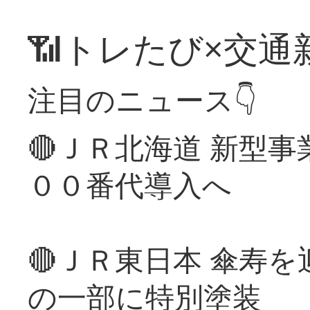
📶トレたび×交通
注目のニュース👇
🔴ＪＲ北海道 新型
００番代導入へ
🔴ＪＲ東日本 傘寿
の一部に特別塗装