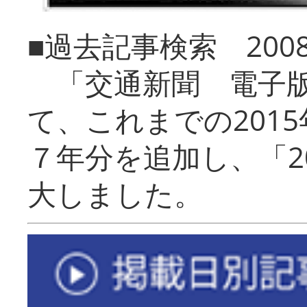
■過去記事検索 20
「交通新聞 電子版
て、これまでの201
７年分を追加し、「2
大しました