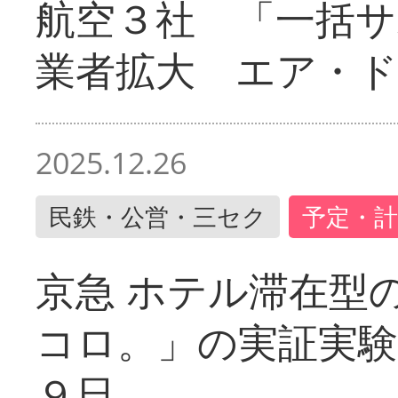
航空３社 「一括サ
業者拡大 エア・
2025.12.26
民鉄・公営・三セク
予定・計
京急 ホテル滞在型
コロ。」の実証実験
９日