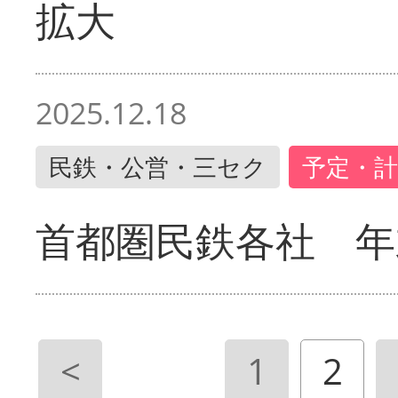
拡大
2025.12.18
民鉄・公営・三セク
予定・計
首都圏民鉄各社 年
<
1
2