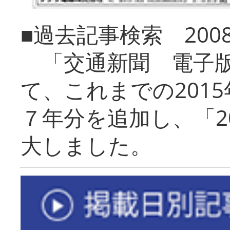
■過去記事検索 20
「交通新聞 電子版
て、これまでの201
７年分を追加し、「2
大しました