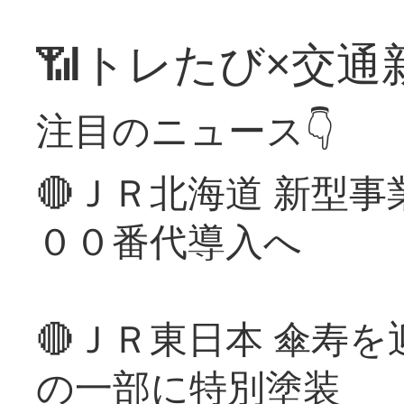
📶トレたび×交通
注目のニュース👇
🔴ＪＲ北海道 新型
００番代導入へ
🔴ＪＲ東日本 傘寿
の一部に特別塗装