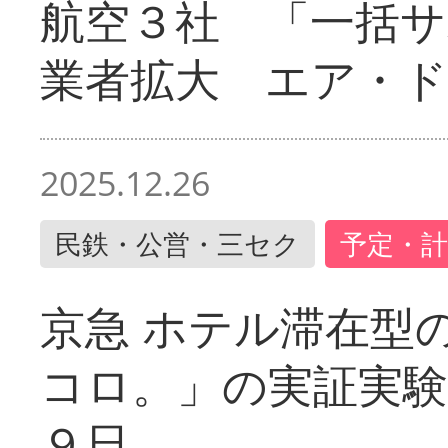
航空３社 「一括サ
業者拡大 エア・
2025.12.26
民鉄・公営・三セク
予定・計
京急 ホテル滞在型
コロ。」の実証実験
９日