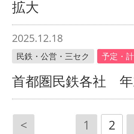
拡大
2025.12.18
民鉄・公営・三セク
予定・計
首都圏民鉄各社 年
<
1
2