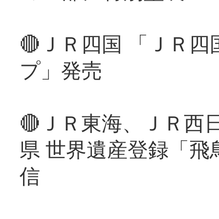
🔴ＪＲ四国 「ＪＲ
プ」発売
🔴ＪＲ東海、ＪＲ西
県 世界遺産登録「飛
信