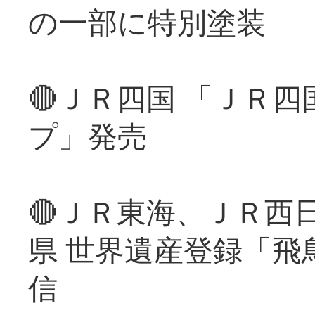
の一部に特別塗装
🔴ＪＲ四国 「ＪＲ
プ」発売
🔴ＪＲ東海、ＪＲ西
県 世界遺産登録「飛
信