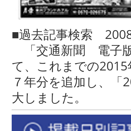
■過去記事検索 20
「交通新聞 電子版
て、これまでの201
７年分を追加し、「2
大しました