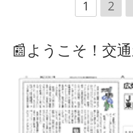
1
2
📰ようこそ！交