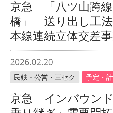
京急 「八ツ山跨線
橋」 送り出し工
本線連続立体交差事
2026.02.20
民鉄・公営・三セク
予定・計
京急 インバウン
乗り継ぎ」需要開拓