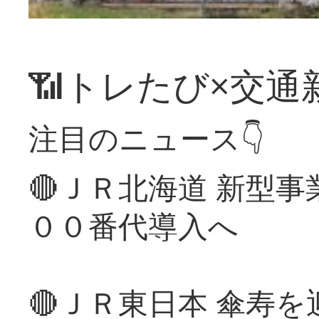
📶トレたび×交通
注目のニュース👇
🔴ＪＲ北海道 新型
００番代導入へ
🔴ＪＲ東日本 傘寿