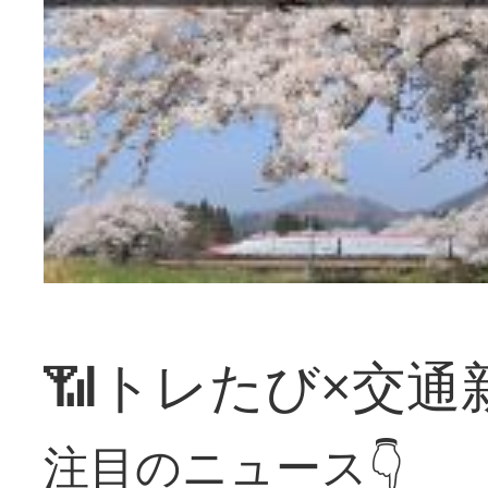
📶トレたび×交通
注目のニュース👇