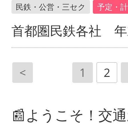
民鉄・公営・三セク
予定・計
首都圏民鉄各社 年
<
1
2
📰ようこそ！交