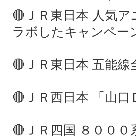
🔴ＪＲ東日本 人気
ラボしたキャンペー
🔴ＪＲ東日本 五能
🔴ＪＲ西日本 「山
🔴ＪＲ四国 ８００