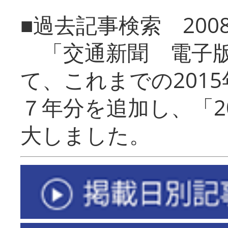
■過去記事検索 20
「交通新聞 電子版
て、これまでの201
７年分を追加し、「2
大しました