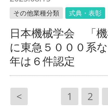
その他業種分類
式典・表彰
日本機械学会 「機
に東急５０００系な
年は６件認定
<
1
2