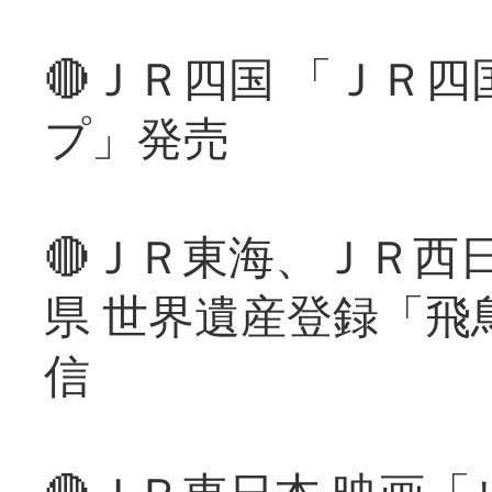
🔴ＪＲ四国 「ＪＲ
プ」発売
🔴ＪＲ東海、ＪＲ西
県 世界遺産登録「飛
信