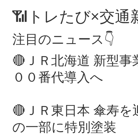
📶トレたび×交通
注目のニュース👇
🔴ＪＲ北海道 新型
００番代導入へ
🔴ＪＲ東日本 傘寿
の一部に特別塗装