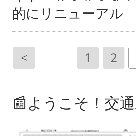
的にリニューアル
<
1
2
📰ようこそ！交