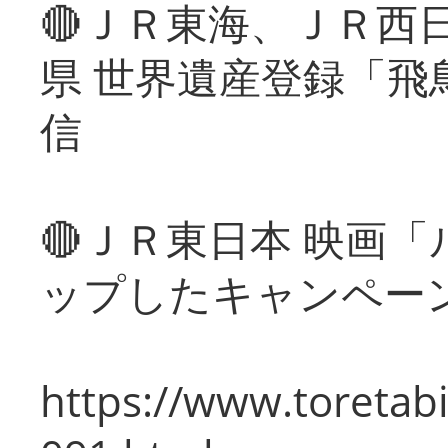
🔴ＪＲ東海、ＪＲ西
県 世界遺産登録「飛
信
🔴ＪＲ東日本 映画
ップしたキャンペー
https://www.toretabi