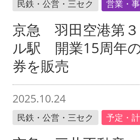
民鉄・公営・三セク
営業・事
京急 羽田空港第３
ル駅 開業15周年
券を販売
2025.10.24
民鉄・公営・三セク
予定・計