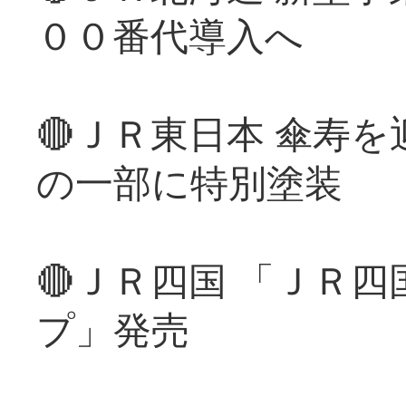
００番代導入へ
🔴ＪＲ東日本 傘寿
の一部に特別塗装
🔴ＪＲ四国 「ＪＲ
プ」発売