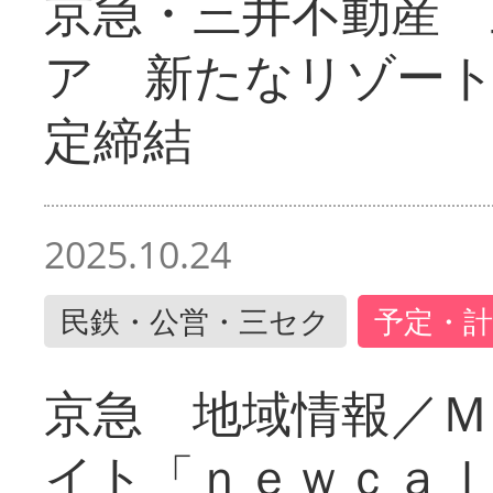
京急・三井不動産 
ア 新たなリゾー
定締結
2025.10.24
民鉄・公営・三セク
予定・計
京急 地域情報／Ｍ
イト「ｎｅｗｃａｌ