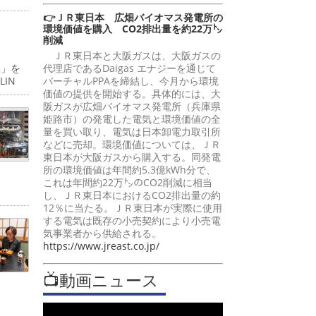
👉ＪＲ東日本 広畑バイオマス発電所の
環境価値を購入 CO2排出量を約22万㌧
削減
ＪＲ東日本と大阪ガスは、大阪ガスの
代理店であるDaigas エナジーを通じて
体」を
バーチャルPPAを締結し、今月から環境
IN
価値の提供を開始する。具体的には、大
阪ガスが広畑バイオマス発電所（兵庫県
姫路市）の発電した電気と環境価値の全
量を買い取り、電気は日本卸電力取引所
などに売却。環境価値については、ＪＲ
東日本が大阪ガスから購入する。同発電
所の環境価値は年間約5.3億kWh分で、
これは年間約22万㌧のCO2削減に相当
し、ＪＲ東日本におけるCO2排出量の約
12％に当たる。ＪＲ東日本が実際に使用
する電気は既存の小売契約により小売電
気事業者から供給される。
https://www.jreast.co.jp/
📺動画ニュース