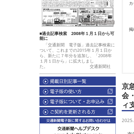
カ
掲
■過去記事検索 2008年１月１日から可
能に
「交通新聞 電子版」過去記事検索に
ついて、これまでの2015年１月１日か
ら、新たに７年分を追加し、「2008年
１月１日から」に拡大しまし
た。 交通新聞社
京
会
ィ
2025.