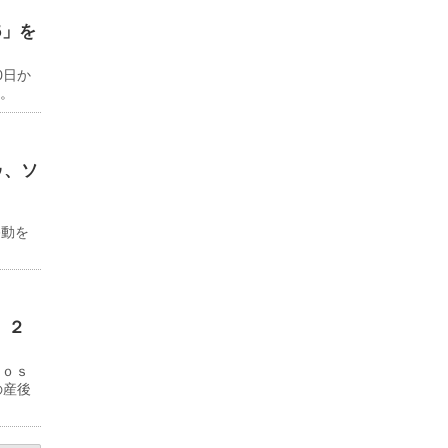
6」を
0日か
る。
ゥ、ソ
ド
移動を
 ２
Ｊｏｓ
の産後