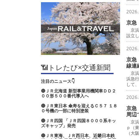
2026.
京急
京浜
設立し
2026.
京急
線連
📶トレたび×交通新聞
京浜
浜急
注目のニュース👇
して
🔴ＪＲ北海道 新型事業用機関車ＤＤ２
００形５００番代導入へ
2026.
🔴ＪＲ東日本 傘寿を迎えるＣ５７ １８
京急
０号機の一部に特別塗装
周辺
🔴ＪＲ四国 「ＪＲ四国８０００系キッ
京浜
ズキャップ」発売
ｐ（
（大
🔴ＪＲ東海、ＪＲ西日本、近畿日本鉄