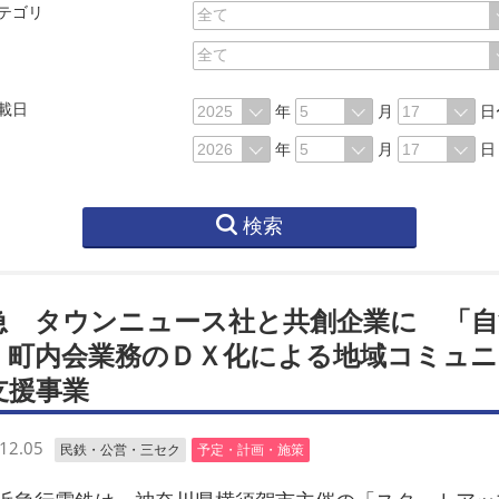
テゴリ
載日
年
月
日
年
月
日
検索
急 タウンニュース社と共創企業に 「自
・町内会業務のＤＸ化による地域コミュニ
支援事業
12.05
民鉄・公営・三セク
予定・計画・施策