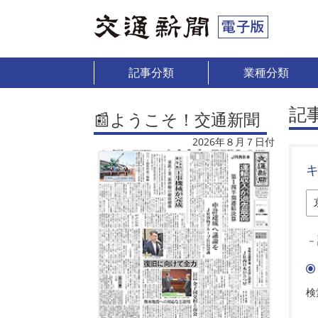
記事分類
業種分類
記
📰ようこそ！交通新聞
2026年８月７日付
－
検