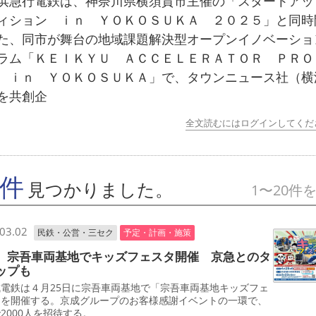
急行電鉄は、神奈川県横須賀市主催の「スタートアッ
ィション ｉｎ ＹＯＫＯＳＵＫＡ ２０２５」と同時
た、同市が舞台の地域課題解決型オープンイノベーショ
ラム「ＫＥＩＫＹＵ ＡＣＣＥＬＥＲＡＴＯＲ ＰＲＯ
 ｉｎ ＹＯＫＯＳＵＫＡ」で、タウンニュース社（横
を共創企
全文読むにはログインしてくだ
7件
見つかりました。
1〜20件
03.02
民鉄・公営・三セク
予定・計画・施策
 宗吾車両基地でキッズフェスタ開催 京急とのタ
ップも
電鉄は４月25日に宗吾車両基地で「宗吾車両基地キッズフェ
」を開催する。京成グループのお客様感謝イベントの一環で、
2000人を招待する。