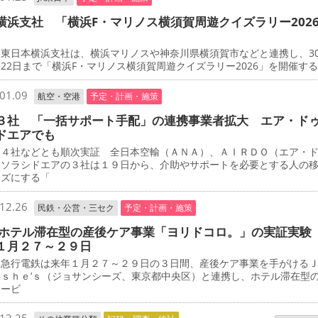
横浜支社 「横浜F・マリノス横須賀周遊クイズラリー202
東日本横浜支社は、横浜マリノスや神奈川県横須賀市などと連携し、3
22日まで「横浜F・マリノス横須賀周遊クイズラリー2026」を開催す
01.09
航空・空港
予定・計画・施策
３社 「一括サポート手配」の連携事業者拡大 エア・ド
ドエアでも
４社などとも順次実証 全日本空輸（ＡＮＡ）、ＡＩＲＤＯ（エア・
、ソラシドエアの３社は１９日から、介助やサポートを必要とする人の
ーズにする「
12.26
民鉄・公営・三セク
予定・計画・施策
 ホテル滞在型の産後ケア事業「ヨリドコロ。」の実証実験
１月２７～２９日
急行電鉄は来年１月２７～２９日の３日間、産後ケア事業を手がける
―ｓｈｅ’ｓ（ジョサンシーズ、東京都中央区）と連携し、ホテル滞在型
サービ