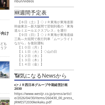
nbun/videos
🆕週間予定表
【８日（土）】◇ＪＲ東海が東海道新
幹線東京―新大阪間で翌朝到着の「東海
道ルミエールエクスプレス」を運行
子向け
【９日（日）】◇ＪＲ東海が東海道線
三島―大垣間で夜行列車「ムーンライト
ながら」を復刻運転
子ども
【１０日（月）】
ゅうフ
【１１日（火）】◇山の日
【１２日（水）】
【１３日（木）】
【１４日（金）】
📶気になるNewsから
👉ＪＲ西日本グループ中期経営計画
2030
https://www.westjr.co.jp/press/articl
e/2026/04/30/items/260430_00_press_
JRWEST2030keikaku.pdf