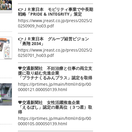
👉ＪＲ東日本 モビリティ事業で中長期
戦略「PRIDE & INTEGRITY」策定
https://www.jreast.co.jp/press/2025/2
0250909_ho03.pdf
👉ＪＲ東日本 グループ経営ビジョン
「勇翔 2034」
https://www.jreast.co.jp/press/2025/2
0250701_ho03.pdf
💖交通新聞社 不妊治療と仕事の両立支
援に取り組む先進企業
「プラチナくるみんプラス」認定を取得
https://prtimes.jp/main/html/rd/p/00
0000121.000050139.html
💖交通新聞社 女性活躍推進企業
「えるぼし」認定の最高位（３つ星）取
得
https://prtimes.jp/main/html/rd/p/00
0000105.000050139.html