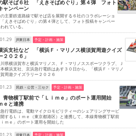
の駅そば６社 「えきそばめぐり」第４弾 フォト
キャンペーン
の主要鉄道路線で駅そば店を展開する６社のコラボレーショ
画「えきそばめぐり」の第４弾として、フォト投稿キャンペー
行われている。
01.29
JR東日本
予定・計画・施策
横浜支社など 「横浜Ｆ・マリノス横須賀周遊クイズ
ー２０２６」
川県横須賀市と横浜マリノス、Ｆ・マリノススポーツクラブ、Ｊ
日本横浜支社、京浜急行電鉄はあす３０日から、「横浜Ｆ・マリノ
須賀周遊クイズラリー２０２６
01.23
民鉄・公営・三セク
予定・計画・施策
 青物横丁駅前で「Ｌｉｍｅ」のポート運用開始
ｍｅと連携
急行電鉄は、電動マイクロモビリティーのシェアリングサービ
展開するＬｉｍｅ（東京都港区）と連携して、本線青物横丁駅前
Ｌｉｍｅ」のポート運用を開始した
01.23
JR東日本
予定・計画・施策