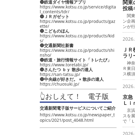
関東
🔵鉄道ダイヤ情報アプリ
https://www.kotsu.co.jp/service/digita
投稿
l_contents/tdr/
関東
🔵ＪＲガゼット
ン企
https://www.kotsu.co.jp/products/gaz
ette/
ンが
🔵こどものほん
https://www.kotsu.co.jp/products/kid
2026.
s/
🔵交通新聞社新書
ＪＲ
https://www.kotsu.co.jp/products/shi
nsho/
ラリ
🔵鉄道・旅行情報サイト「トレたび」
神奈
https://www.toretabi.jp/
Ｒ東
🔵さんたつ ｂｙ 散歩の達人
ス横
https://san-tatsu.jp/
🔵中央線が好きだ。 × 散歩の達人
https://chuosuki.jp/
2026.
👆おしえて！ 電子版
京急
Ｌｉ
交通新聞電子版サービスについてご紹介
京浜
https://www.kotsu.co.jp/newspaper_t
スを
opics/2021/post_4048.html
で「
2026.