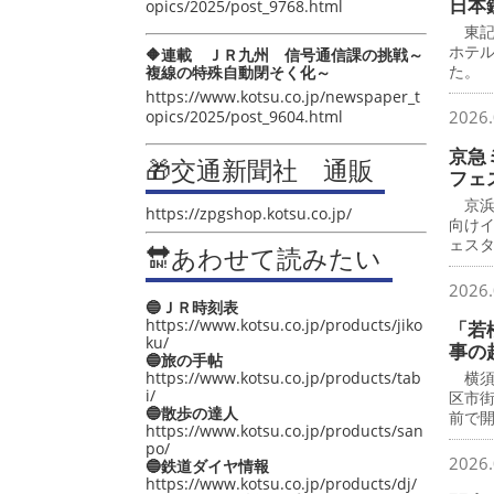
日本
opics/2025/post_9768.html
東記
ホテ
🔶連載 ＪＲ九州 信号通信課の挑戦～
た。
複線の特殊自動閉そく化～
https://www.kotsu.co.jp/newspaper_t
opics/2025/post_9604.html
2026.
京急
🎁交通新聞社 通販
フェ
京浜
https://zpgshop.kotsu.co.jp/
向け
ェス
🔛あわせて読みたい
2026.
🔵ＪＲ時刻表
https://www.kotsu.co.jp/products/jiko
「若
ku/
事の
🔵旅の手帖
https://www.kotsu.co.jp/products/tab
横須
i/
区市
🔵散歩の達人
前で
https://www.kotsu.co.jp/products/san
po/
2026.
🔵鉄道ダイヤ情報
https://www.kotsu.co.jp/products/dj/