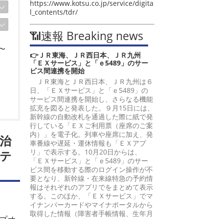
https://www.kotsu.co.jp/service/digita
l_contents/tdr/
📶速報 Breaking news
〜
👉ＪＲ東海、ＪＲ西日本、ＪＲ九州
「ＥＸサービス」と「ｅ5489」のサー
ビス間連携を開始
ＪＲ東海とＪＲ西日本、ＪＲ九州は６
日、「ＥＸサービス」と「ｅ5489」の
サービス間連携を開始し、さらなる機能
拡充を図ると発表した。９月15日には、
新幹線の自動改札を通過した際に紙で発
行している「ＥＸご利用票（座席のご案
内）」を電子化。列車や座席に加え、発
治
車番線や遅延・運休情報も「ＥＸアプ
リ」で表示する。10月20日からは、
テ
「ＥＸサービス」と「ｅ5489」のサー
ビス間を移動する際のログイン操作が不
要となり、新幹線・在来線特急の予約情
報はそれぞれのアプリでをまとめて表示
する。このほか、「ＥＸサービス」でマ
イナンバーカードやマイナポータルから
取得した情報（障害者手帳情報、生年月