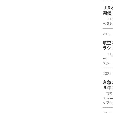
ＪＲ
開催
ＪＲ
ら３月
2026.
航空
ラシ
ＪＲ
ゥ）
スム
2025.
京急
６年
京浜
ａｎ
ケア