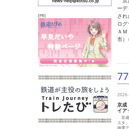
京浜
ーデ
され
[PR]
ログ
ＡＭ
市）
7
2026.
京成
イア
京成
スタ
抽選で