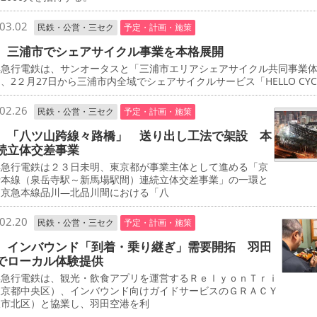
03.02
民鉄・公営・三セク
予定・計画・施策
 三浦市でシェアサイクル事業を本格展開
急行電鉄は、サンオータスと「三浦市エリアシェアサイクル共同事業
、2２月27日から三浦市内全域でシェアサイクルサービス「HELLO CYCL
02.26
民鉄・公営・三セク
予定・計画・施策
 「八ツ山跨線々路橋」 送り出し工法で架設 本
続立体交差事業
急行電鉄は２３日未明、東京都が事業主体として進める「京
行本線（泉岳寺駅～新馬場駅間）連続立体交差事業」の一環と
、京急本線品川―北品川間における「八
02.20
民鉄・公営・三セク
予定・計画・施策
 インバウンド「到着・乗り継ぎ」需要開拓 羽田
でローカル体験提供
急行電鉄は、観光・飲食アプリを運営するＲｅｌｙｏｎＴｒｉ
東京都中央区）、インバウンド向けガイドサービスのＧＲＡＣＹ
阪市北区）と協業し、羽田空港を利