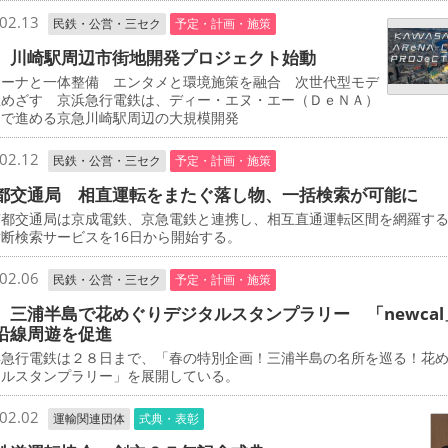
02.13
民鉄・公営・三セク
予定・計画・施策
 川崎駅周辺市街地開発プロジェクト始動
ーナと一体整備 エンタメと環境施策を融合 次世代型モデ
立めざす 京浜急行電鉄は、ディー・エヌ・エー（ＤｅＮＡ）
同で進める京急川崎駅周辺の大規模開発
02.12
民鉄・公営・三セク
予定・計画・施策
都交通局 相直運転をまたぐ落し物、一括検索が可能に
都交通局は京成電鉄、京急電鉄と連携し、相互直通運転区間を網羅す
断検索サービスを16日から開始する。
02.06
民鉄・公営・三セク
予定・計画・施策
 三浦半島で花めぐりデジタルスタンプラリー 「newcal
沿線周遊を促進
急行電鉄は２８日まで、「春の特別企画！三浦半島の名所を巡る！花
タルスタンプラリー」を展開している。
02.02
運輸関連団体
式典・表彰