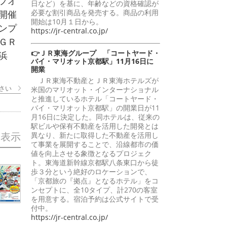
プオ
日など）を基に、年齢などの資格確認が
必要な割引商品を発売する。商品の利用
開催
開始は10月１日から。
ンプ
https://jr-central.co.jp/
ＧＲ
👉ＪＲ東海グループ 「コートヤード・
浜
バイ・マリオット京都駅」11月16日に
開業
ＪＲ東海不動産とＪＲ東海ホテルズが
さい
米国のマリオット・インターナショナル
と推進しているホテル「コートヤード・
バイ・マリオット京都駅」の開業日が11
月16日に決定した。同ホテルは、従来の
駅ビルや保有不動産を活用した開発とは
を表示
異なり、新たに取得した不動産を活用し
て事業を展開することで、沿線都市の価
値を向上させる象徴となるプロジェク
ト。東海道新幹線京都駅八条東口から徒
歩３分という絶好のロケーションで、
「京都旅の『拠点』となるホテル」をコ
ンセプトに、全10タイプ、計270の客室
を用意する。宿泊予約は公式サイトで受
付中。
https://jr-central.co.jp/