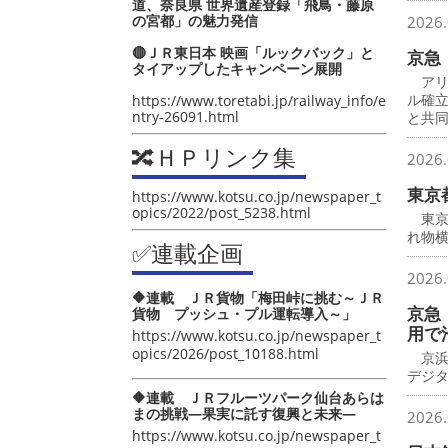
道、奈良県 世界遺産登録「飛鳥・藤原
の宮都」の魅力発信
2026.
🔴ＪＲ東日本 映画「ルックバック」と
京急
タイアップしたキャンペーン展開
アリ
ル確
https://www.toretabi.jp/railway_info/e
ntry-26091.html
と共
🔀ＨＰリンク集
2026.
東京
https://www.kotsu.co.jp/newspaper_t
opics/2022/post_5238.html
東京
れ物横
✅連載企画
2026.
🔶連載 ＪＲ貨物「梅田峠に挑む～ＪＲ
京急
貨物 プッシュ・プル運転導入～」
用で
https://www.kotsu.co.jp/newspaper_t
opics/2026/post_10188.html
京浜
デジ
🔶連載 ＪＲフルーツパーク仙台あらは
まの挑戦―果実に託す復興と未来―
2026.
https://www.kotsu.co.jp/newspaper_t