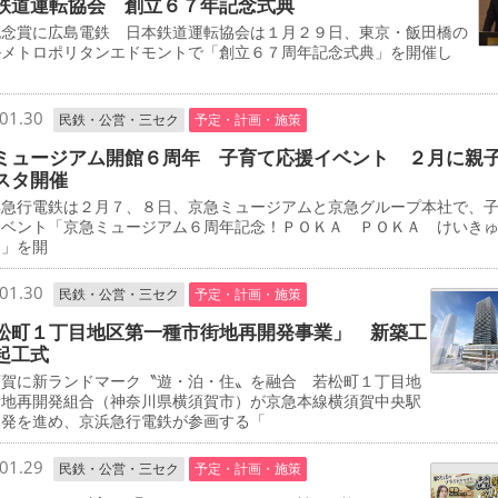
鉄道運転協会 創立６７年記念式典
念賞に広島電鉄 日本鉄道運転協会は１月２９日、東京・飯田橋の
ルメトロポリタンエドモントで「創立６７周年記念式典」を開催し
01.30
民鉄・公営・三セク
予定・計画・施策
ミュージアム開館６周年 子育て応援イベント ２月に親
スタ開催
急行電鉄は２月７、８日、京急ミュージアムと京急グループ本社で、
イベント「京急ミュージアム６周年記念！ＰＯＫＡ ＰＯＫＡ けいき
タ」を開
01.30
民鉄・公営・三セク
予定・計画・施策
松町１丁目地区第一種市街地再開発事業」 新築工
起工式
賀に新ランドマーク〝遊・泊・住〟を融合 若松町１丁目地
街地再開発組合（神奈川県横須賀市）が京急本線横須賀中央駅
開発を進め、京浜急行電鉄が参画する「
01.29
民鉄・公営・三セク
予定・計画・施策