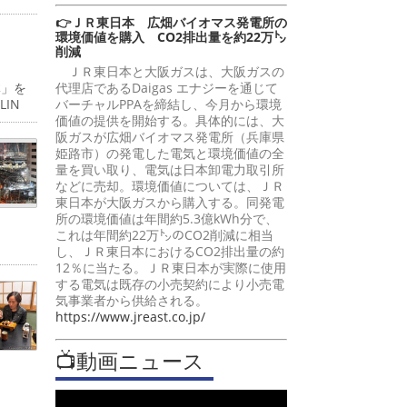
👉ＪＲ東日本 広畑バイオマス発電所の
環境価値を購入 CO2排出量を約22万㌧
削減
ＪＲ東日本と大阪ガスは、大阪ガスの
代理店であるDaigas エナジーを通じて
体」を
バーチャルPPAを締結し、今月から環境
IN
価値の提供を開始する。具体的には、大
阪ガスが広畑バイオマス発電所（兵庫県
姫路市）の発電した電気と環境価値の全
量を買い取り、電気は日本卸電力取引所
などに売却。環境価値については、ＪＲ
東日本が大阪ガスから購入する。同発電
所の環境価値は年間約5.3億kWh分で、
これは年間約22万㌧のCO2削減に相当
し、ＪＲ東日本におけるCO2排出量の約
12％に当たる。ＪＲ東日本が実際に使用
する電気は既存の小売契約により小売電
気事業者から供給される。
https://www.jreast.co.jp/
📺動画ニュース