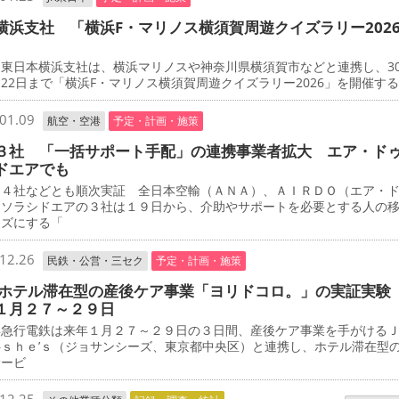
横浜支社 「横浜F・マリノス横須賀周遊クイズラリー202
東日本横浜支社は、横浜マリノスや神奈川県横須賀市などと連携し、3
22日まで「横浜F・マリノス横須賀周遊クイズラリー2026」を開催す
01.09
航空・空港
予定・計画・施策
３社 「一括サポート手配」の連携事業者拡大 エア・ド
ドエアでも
４社などとも順次実証 全日本空輸（ＡＮＡ）、ＡＩＲＤＯ（エア・
、ソラシドエアの３社は１９日から、介助やサポートを必要とする人の
ーズにする「
12.26
民鉄・公営・三セク
予定・計画・施策
 ホテル滞在型の産後ケア事業「ヨリドコロ。」の実証実験
１月２７～２９日
急行電鉄は来年１月２７～２９日の３日間、産後ケア事業を手がける
―ｓｈｅ’ｓ（ジョサンシーズ、東京都中央区）と連携し、ホテル滞在型
サービ