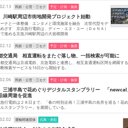
02.13
民鉄・公営・三セク
予定・計画・施策
 川崎駅周辺市街地開発プロジェクト始動
ーナと一体整備 エンタメと環境施策を融合 次世代型モデ
立めざす 京浜急行電鉄は、ディー・エヌ・エー（ＤｅＮＡ）
同で進める京急川崎駅周辺の大規模開発
02.12
民鉄・公営・三セク
予定・計画・施策
都交通局 相直運転をまたぐ落し物、一括検索が可能に
都交通局は京成電鉄、京急電鉄と連携し、相互直通運転区間を網羅す
断検索サービスを16日から開始する。
02.06
民鉄・公営・三セク
予定・計画・施策
 三浦半島で花めぐりデジタルスタンプラリー 「newcal
沿線周遊を促進
急行電鉄は２８日まで、「春の特別企画！三浦半島の名所を巡る！花
タルスタンプラリー」を展開している。
02.02
運輸関連団体
式典・表彰