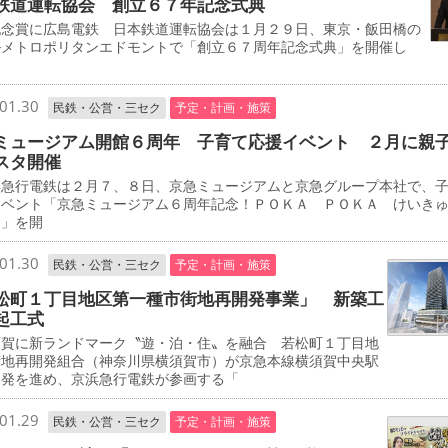
鉄道運転協会 創立６７年記念式典
念賞に広島電鉄 日本鉄道運転協会は１月２９日、東京・飯田橋の
ルメトロポリタンエドモントで「創立６７周年記念式典」を開催し
01.30
民鉄・公営・三セク
予定・計画・施策
ミュージアム開館６周年 子育て応援イベント ２月に親
スタ開催
急行電鉄は２月７、８日、京急ミュージアムと京急グループ本社で、
イベント「京急ミュージアム６周年記念！ＰＯＫＡ ＰＯＫＡ けいき
タ」を開
01.30
民鉄・公営・三セク
予定・計画・施策
松町１丁目地区第一種市街地再開発事業」 新築工
起工式
賀に新ランドマーク〝遊・泊・住〟を融合 若松町１丁目地
街地再開発組合（神奈川県横須賀市）が京急本線横須賀中央駅
開発を進め、京浜急行電鉄が参画する「
01.29
民鉄・公営・三セク
予定・計画・施策