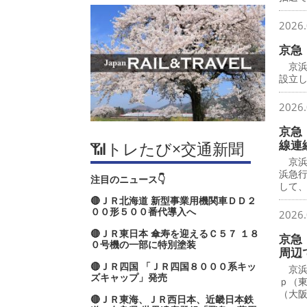
2026.
京急
京浜
設立し
2026.
京急
線連
📶トレたび×交通新聞
京浜
浜急
注目のニュース👇
して
🔴ＪＲ北海道 新型事業用機関車ＤＤ２
００形５００番代導入へ
2026.
🔴ＪＲ東日本 傘寿を迎えるＣ５７ １８
京急
０号機の一部に特別塗装
周辺
🔴ＪＲ四国 「ＪＲ四国８０００系キッ
京浜
ズキャップ」発売
ｐ（
（大
🔴ＪＲ東海、ＪＲ西日本、近畿日本鉄