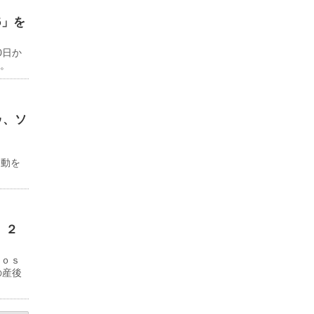
6」を
0日か
る。
ゥ、ソ
ド
移動を
 ２
Ｊｏｓ
の産後