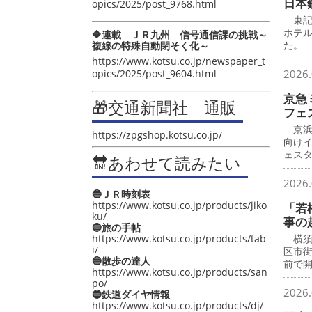
日本
opics/2025/post_9768.html
東記
ホテ
🔶連載 ＪＲ九州 信号通信課の挑戦～
た。
複線の特殊自動閉そく化～
https://www.kotsu.co.jp/newspaper_t
opics/2025/post_9604.html
2026.
京急
🎁交通新聞社 通販
フェ
京浜
https://zpgshop.kotsu.co.jp/
向け
ェス
🔛あわせて読みたい
2026.
🔵ＪＲ時刻表
https://www.kotsu.co.jp/products/jiko
「若
ku/
事の
🔵旅の手帖
https://www.kotsu.co.jp/products/tab
横須
i/
区市
🔵散歩の達人
前で
https://www.kotsu.co.jp/products/san
po/
2026.
🔵鉄道ダイヤ情報
https://www.kotsu.co.jp/products/dj/