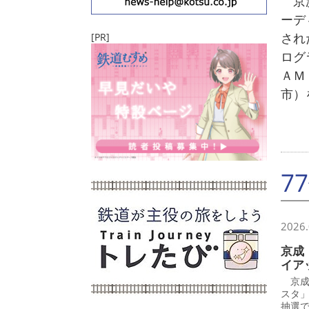
京浜
ーデ
され
[PR]
ログ
ＡＭ
市）
7
2026.
京成
イア
京成
スタ
抽選で