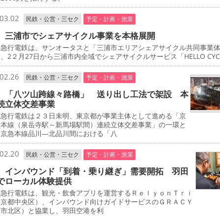
03.02
民鉄・公営・三セク
予定・計画・施策
 三浦市でシェアサイクル事業を本格展開
急行電鉄は、サンオータスと「三浦市エリアシェアサイクル共同事業
、2２月27日から三浦市内全域でシェアサイクルサービス「HELLO CYCL
02.26
民鉄・公営・三セク
予定・計画・施策
 「八ツ山跨線々路橋」 送り出し工法で架設 本
続立体交差事業
急行電鉄は２３日未明、東京都が事業主体として進める「京
行本線（泉岳寺駅～新馬場駅間）連続立体交差事業」の一環と
、京急本線品川―北品川間における「八
02.20
民鉄・公営・三セク
予定・計画・施策
 インバウンド「到着・乗り継ぎ」需要開拓 羽田
でローカル体験提供
急行電鉄は、観光・飲食アプリを運営するＲｅｌｙｏｎＴｒｉ
東京都中央区）、インバウンド向けガイドサービスのＧＲＡＣＹ
阪市北区）と協業し、羽田空港を利