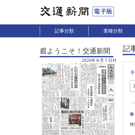
記事分類
業種分類
記
📰ようこそ！交通新聞
2026年８月７日付
－
検