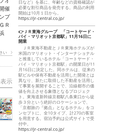
プオ
日など）を基に、年齢などの資格確認が
必要な割引商品を発売する。商品の利用
開催
開始は10月１日から。
ンプ
https://jr-central.co.jp/
ＧＲ
👉ＪＲ東海グループ 「コートヤード・
浜
バイ・マリオット京都駅」11月16日に
開業
ＪＲ東海不動産とＪＲ東海ホテルズが
さい
米国のマリオット・インターナショナル
と推進しているホテル「コートヤード・
バイ・マリオット京都駅」の開業日が11
月16日に決定した。同ホテルは、従来の
駅ビルや保有不動産を活用した開発とは
を表示
異なり、新たに取得した不動産を活用し
て事業を展開することで、沿線都市の価
値を向上させる象徴となるプロジェク
ト。東海道新幹線京都駅八条東口から徒
歩３分という絶好のロケーションで、
「京都旅の『拠点』となるホテル」をコ
ンセプトに、全10タイプ、計270の客室
を用意する。宿泊予約は公式サイトで受
付中。
https://jr-central.co.jp/