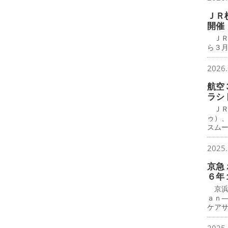
ＪＲ
開催
ＪＲ
ら３月
2026.
航空
ラシ
ＪＲ
ゥ）
スム
2025.
京急
６年
京浜
ａｎ
ケア