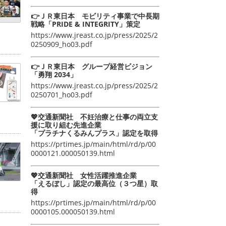
👉ＪＲ東日本 モビリティ事業で中長期
戦略「PRIDE & INTEGRITY」策定
https://www.jreast.co.jp/press/2025/2
0250909_ho03.pdf
👉ＪＲ東日本 グループ経営ビジョン
「勇翔 2034」
https://www.jreast.co.jp/press/2025/2
0250701_ho03.pdf
💖交通新聞社 不妊治療と仕事の両立支
援に取り組む先進企業
「プラチナくるみんプラス」認定を取得
https://prtimes.jp/main/html/rd/p/00
0000121.000050139.html
💖交通新聞社 女性活躍推進企業
「えるぼし」認定の最高位（３つ星）取
得
https://prtimes.jp/main/html/rd/p/00
0000105.000050139.html