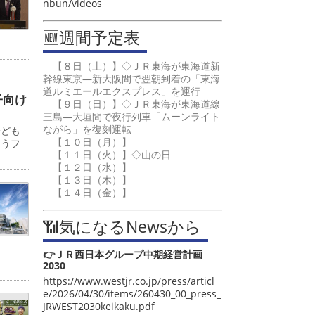
nbun/videos
🆕週間予定表
【８日（土）】◇ＪＲ東海が東海道新
幹線東京―新大阪間で翌朝到着の「東海
道ルミエールエクスプレス」を運行
子向け
【９日（日）】◇ＪＲ東海が東海道線
三島―大垣間で夜行列車「ムーンライト
ながら」を復刻運転
子ども
【１０日（月）】
ゅうフ
【１１日（火）】◇山の日
【１２日（水）】
【１３日（木）】
【１４日（金）】
📶気になるNewsから
👉ＪＲ西日本グループ中期経営計画
2030
https://www.westjr.co.jp/press/articl
e/2026/04/30/items/260430_00_press_
JRWEST2030keikaku.pdf