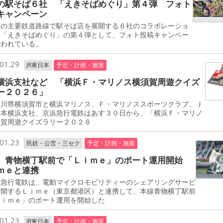
の駅そば６社 「えきそばめぐり」第４弾 フォト
キャンペーン
の主要鉄道路線で駅そば店を展開する６社のコラボレーショ
画「えきそばめぐり」の第４弾として、フォト投稿キャンペー
行われている。
01.29
JR東日本
予定・計画・施策
横浜支社など 「横浜Ｆ・マリノス横須賀周遊クイズ
ー２０２６」
川県横須賀市と横浜マリノス、Ｆ・マリノススポーツクラブ、Ｊ
日本横浜支社、京浜急行電鉄はあす３０日から、「横浜Ｆ・マリノ
須賀周遊クイズラリー２０２６
01.23
民鉄・公営・三セク
予定・計画・施策
 青物横丁駅前で「Ｌｉｍｅ」のポート運用開始
ｍｅと連携
急行電鉄は、電動マイクロモビリティーのシェアリングサービ
展開するＬｉｍｅ（東京都港区）と連携して、本線青物横丁駅前
Ｌｉｍｅ」のポート運用を開始した
01.23
JR東日本
予定・計画・施策