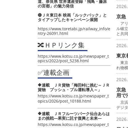
道、奈良県 世界遺産登録「飛鳥・藤原
の宮都」の魅力発信
2026.
🔴ＪＲ東日本 映画「ルックバック」と
京急
タイアップしたキャンペーン展開
アリ
ル確
https://www.toretabi.jp/railway_info/e
ntry-26091.html
と共
🔀ＨＰリンク集
2026.
東京
https://www.kotsu.co.jp/newspaper_t
opics/2022/post_5238.html
東京
れ物横
✅連載企画
2026.
🔶連載 ＪＲ貨物「梅田峠に挑む～ＪＲ
京急
貨物 プッシュ・プル運転導入～」
用で
https://www.kotsu.co.jp/newspaper_t
opics/2026/post_10188.html
京浜
デジ
🔶連載 ＪＲフルーツパーク仙台あらは
まの挑戦―果実に託す復興と未来―
2026.
https://www.kotsu.co.jp/newspaper_t