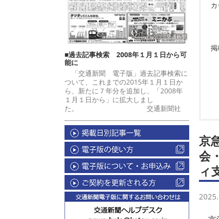
カ
掲
■過去記事検索 2008年１月１日から可
能に
「交通新聞 電子版」過去記事検索に
ついて、これまでの2015年１月１日か
ら、新たに７年分を追加し、「2008年
１月１日から」に拡大しまし
た。 交通新聞社
京
会
ィ
2025.