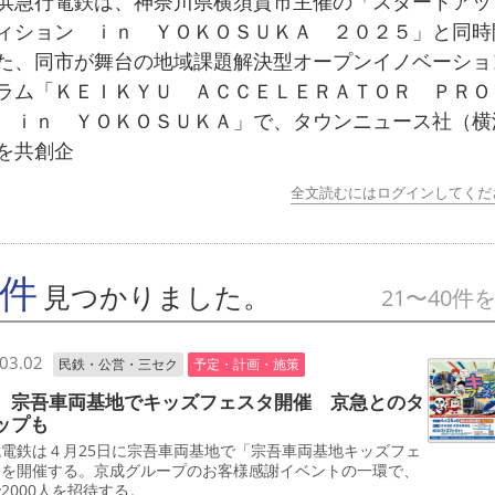
急行電鉄は、神奈川県横須賀市主催の「スタートアッ
ィション ｉｎ ＹＯＫＯＳＵＫＡ ２０２５」と同時
た、同市が舞台の地域課題解決型オープンイノベーショ
ラム「ＫＥＩＫＹＵ ＡＣＣＥＬＥＲＡＴＯＲ ＰＲＯ
 ｉｎ ＹＯＫＯＳＵＫＡ」で、タウンニュース社（横
を共創企
全文読むにはログインしてくだ
7件
見つかりました。
21〜40件
03.02
民鉄・公営・三セク
予定・計画・施策
 宗吾車両基地でキッズフェスタ開催 京急とのタ
ップも
電鉄は４月25日に宗吾車両基地で「宗吾車両基地キッズフェ
」を開催する。京成グループのお客様感謝イベントの一環で、
2000人を招待する。