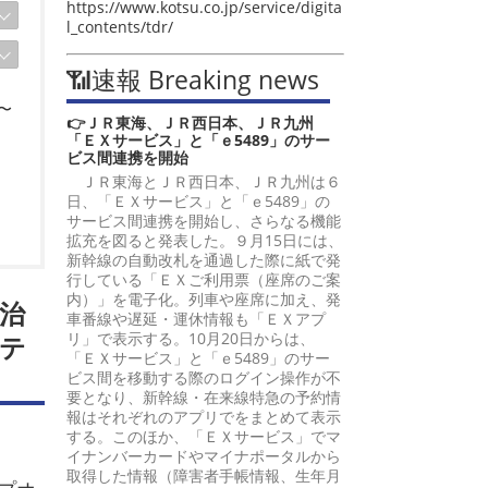
https://www.kotsu.co.jp/service/digita
l_contents/tdr/
📶速報 Breaking news
〜
👉ＪＲ東海、ＪＲ西日本、ＪＲ九州
「ＥＸサービス」と「ｅ5489」のサー
ビス間連携を開始
ＪＲ東海とＪＲ西日本、ＪＲ九州は６
日、「ＥＸサービス」と「ｅ5489」の
サービス間連携を開始し、さらなる機能
拡充を図ると発表した。９月15日には、
新幹線の自動改札を通過した際に紙で発
行している「ＥＸご利用票（座席のご案
内）」を電子化。列車や座席に加え、発
治
車番線や遅延・運休情報も「ＥＸアプ
リ」で表示する。10月20日からは、
テ
「ＥＸサービス」と「ｅ5489」のサー
ビス間を移動する際のログイン操作が不
要となり、新幹線・在来線特急の予約情
報はそれぞれのアプリでをまとめて表示
する。このほか、「ＥＸサービス」でマ
イナンバーカードやマイナポータルから
取得した情報（障害者手帳情報、生年月