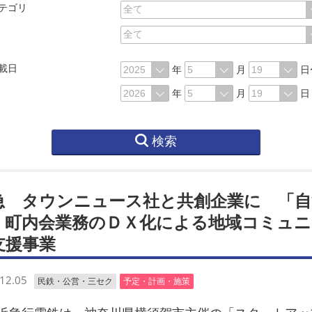
テゴリ
載日
年
月
日
年
月
日
検索
急 タウンニュース社と共創企業に 「自
・町内会業務のＤＸ化による地域コミュニ
支援事業
12.05
民鉄・公営・三セク
予定・計画・施策