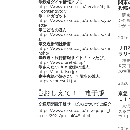
関東
🔵鉄道ダイヤ情報アプリ
https://www.kotsu.co.jp/service/digita
投稿
l_contents/tdr/
関東
🔵ＪＲガゼット
ン企
https://www.kotsu.co.jp/products/gaz
ette/
ンが
🔵こどものほん
https://www.kotsu.co.jp/products/kid
2026.
s/
🔵交通新聞社新書
ＪＲ
https://www.kotsu.co.jp/products/shi
nsho/
ラリ
🔵鉄道・旅行情報サイト「トレたび」
神奈
https://www.toretabi.jp/
Ｒ東
🔵さんたつ ｂｙ 散歩の達人
ス横
https://san-tatsu.jp/
🔵中央線が好きだ。 × 散歩の達人
https://chuosuki.jp/
2026.
👆おしえて！ 電子版
京急
Ｌｉ
交通新聞電子版サービスについてご紹介
京浜
https://www.kotsu.co.jp/newspaper_t
スを
opics/2021/post_4048.html
で「
2026.