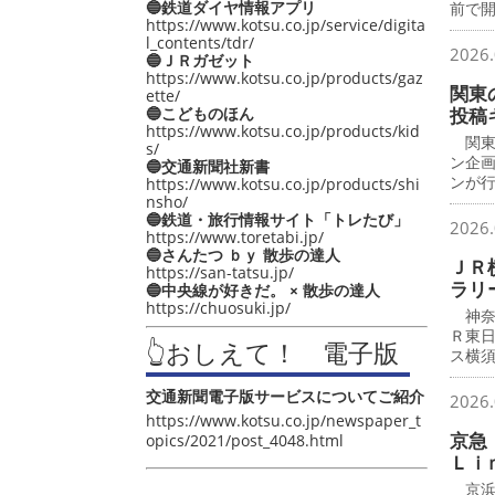
🔵鉄道ダイヤ情報アプリ
前で
https://www.kotsu.co.jp/service/digita
l_contents/tdr/
2026.
🔵ＪＲガゼット
https://www.kotsu.co.jp/products/gaz
関東
ette/
🔵こどものほん
投稿
https://www.kotsu.co.jp/products/kid
関東
s/
ン企
🔵交通新聞社新書
ンが
https://www.kotsu.co.jp/products/shi
nsho/
🔵鉄道・旅行情報サイト「トレたび」
2026.
https://www.toretabi.jp/
🔵さんたつ ｂｙ 散歩の達人
ＪＲ
https://san-tatsu.jp/
ラリ
🔵中央線が好きだ。 × 散歩の達人
https://chuosuki.jp/
神奈
Ｒ東
👆おしえて！ 電子版
ス横
交通新聞電子版サービスについてご紹介
2026.
https://www.kotsu.co.jp/newspaper_t
京急
opics/2021/post_4048.html
Ｌｉ
京浜