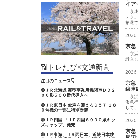
イア
京成
スタ
抽選で
2026.
京急
京浜
設立し
📶トレたび×交通新聞
2026.
注目のニュース👇
京急
線連
🔴ＪＲ北海道 新型事業用機関車ＤＤ２
００形５００番代導入へ
京浜
浜急
🔴ＪＲ東日本 傘寿を迎えるＣ５７ １８
して
０号機の一部に特別塗装
🔴ＪＲ四国 「ＪＲ四国８０００系キッ
2026.
ズキャップ」発売
京急
🔴ＪＲ東海、ＪＲ西日本、近畿日本鉄
周辺