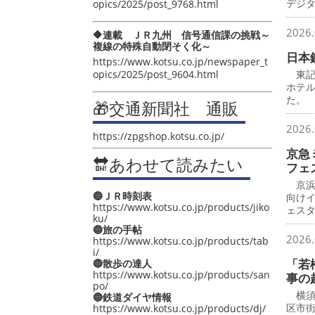
デジ
opics/2025/post_9768.html
2026.
🔶連載 ＪＲ九州 信号通信課の挑戦～
複線の特殊自動閉そく化～
日本
https://www.kotsu.co.jp/newspaper_t
opics/2025/post_9604.html
東記
ホテ
た。
🎁交通新聞社 通販
2026.
https://zpgshop.kotsu.co.jp/
京急
🔛あわせて読みたい
フェ
京浜
🔵ＪＲ時刻表
向け
https://www.kotsu.co.jp/products/jiko
ェス
ku/
🔵旅の手帖
2026.
https://www.kotsu.co.jp/products/tab
i/
「若
🔵散歩の達人
https://www.kotsu.co.jp/products/san
事の
po/
横須
🔵鉄道ダイヤ情報
区市
https://www.kotsu.co.jp/products/dj/