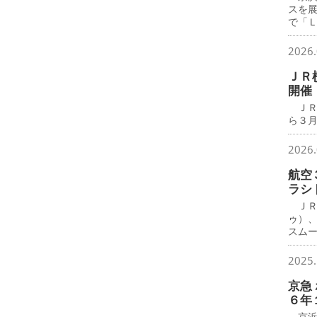
スを
で「
2026.
ＪＲ
開催
ＪＲ
ら３月
2026.
航空
ラシ
ＪＲ
ゥ）
スム
2025.
京急
６年
京浜