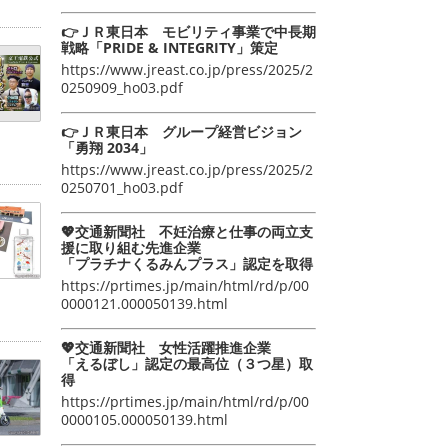
👉ＪＲ東日本 モビリティ事業で中長期
戦略「PRIDE & INTEGRITY」策定
https://www.jreast.co.jp/press/2025/2
0250909_ho03.pdf
👉ＪＲ東日本 グループ経営ビジョン
「勇翔 2034」
https://www.jreast.co.jp/press/2025/2
0250701_ho03.pdf
💖交通新聞社 不妊治療と仕事の両立支
援に取り組む先進企業
「プラチナくるみんプラス」認定を取得
https://prtimes.jp/main/html/rd/p/00
0000121.000050139.html
💖交通新聞社 女性活躍推進企業
「えるぼし」認定の最高位（３つ星）取
得
https://prtimes.jp/main/html/rd/p/00
0000105.000050139.html