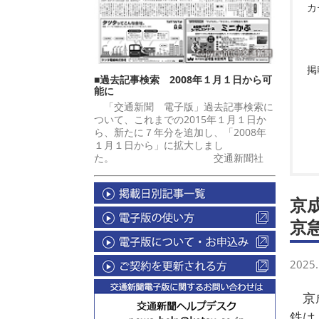
カ
掲
■過去記事検索 2008年１月１日から可
能に
「交通新聞 電子版」過去記事検索に
ついて、これまでの2015年１月１日か
ら、新たに７年分を追加し、「2008年
１月１日から」に拡大しまし
た。 交通新聞社
京
京
2025.
京成
鉄は