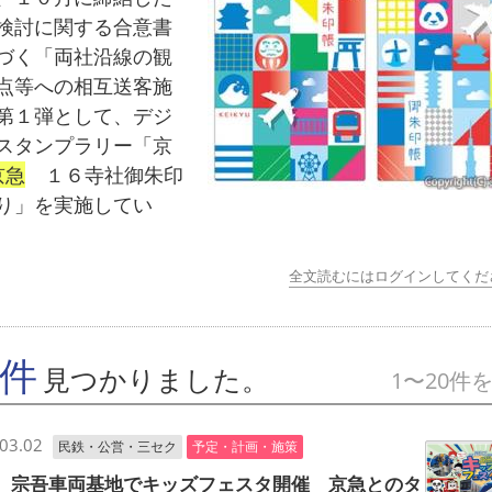
検討に関する合意書
づく「両社沿線の観
点等への相互送客施
第１弾として、デジ
スタンプラリー「京
京急
１６寺社御朱印
り」を実施してい
全文読むにはログインしてくだ
7件
見つかりました。
1〜20件
03.02
民鉄・公営・三セク
予定・計画・施策
 宗吾車両基地でキッズフェスタ開催 京急とのタ