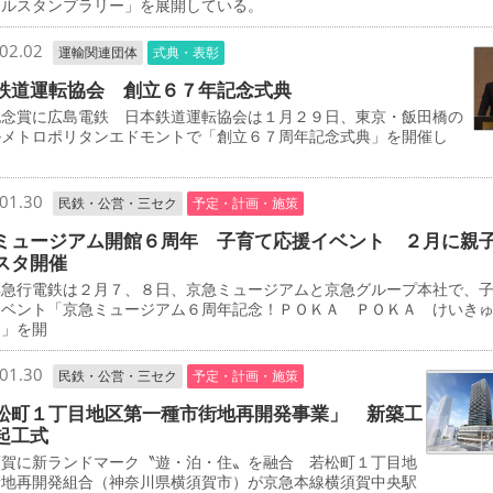
タルスタンプラリー」を展開している。
02.02
運輸関連団体
式典・表彰
鉄道運転協会 創立６７年記念式典
念賞に広島電鉄 日本鉄道運転協会は１月２９日、東京・飯田橋の
ルメトロポリタンエドモントで「創立６７周年記念式典」を開催し
01.30
民鉄・公営・三セク
予定・計画・施策
ミュージアム開館６周年 子育て応援イベント ２月に親
スタ開催
急行電鉄は２月７、８日、京急ミュージアムと京急グループ本社で、
イベント「京急ミュージアム６周年記念！ＰＯＫＡ ＰＯＫＡ けいき
タ」を開
01.30
民鉄・公営・三セク
予定・計画・施策
松町１丁目地区第一種市街地再開発事業」 新築工
起工式
賀に新ランドマーク〝遊・泊・住〟を融合 若松町１丁目地
街地再開発組合（神奈川県横須賀市）が京急本線横須賀中央駅