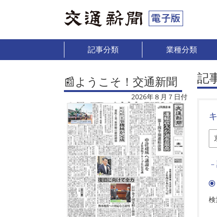
記事分類
業種分類
記
📰ようこそ！交通新聞
2026年８月７日付
－
検