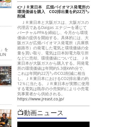
👉ＪＲ東日本 広畑バイオマス発電所の
環境価値を購入 CO2排出量を約22万㌧
削減
ＪＲ東日本と大阪ガスは、大阪ガスの
代理店であるDaigas エナジーを通じて
バーチャルPPAを締結し、今月から環境
価値の提供を開始する。具体的には、大
阪ガスが広畑バイオマス発電所（兵庫県
姫路市）の発電した電気と環境価値の全
体」を
量を買い取り、電気は日本卸電力取引所
IN
などに売却。環境価値については、ＪＲ
東日本が大阪ガスから購入する。同発電
所の環境価値は年間約5.3億kWh分で、
これは年間約22万㌧のCO2削減に相当
し、ＪＲ東日本におけるCO2排出量の約
12％に当たる。ＪＲ東日本が実際に使用
する電気は既存の小売契約により小売電
気事業者から供給される。
https://www.jreast.co.jp/
📺動画ニュース