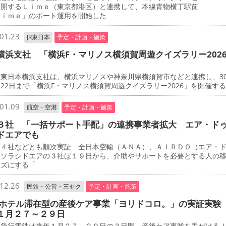
展開するＬｉｍｅ（東京都港区）と連携して、本線青物横丁駅前
Ｌｉｍｅ」のポート運用を開始した
01.23
JR東日本
予定・計画・施策
横浜支社 「横浜F・マリノス横須賀周遊クイズラリー202
東日本横浜支社は、横浜マリノスや神奈川県横須賀市などと連携し、3
22日まで「横浜F・マリノス横須賀周遊クイズラリー2026」を開催す
01.09
航空・空港
予定・計画・施策
３社 「一括サポート手配」の連携事業者拡大 エア・ド
ドエアでも
４社などとも順次実証 全日本空輸（ＡＮＡ）、ＡＩＲＤＯ（エア・
、ソラシドエアの３社は１９日から、介助やサポートを必要とする人の
ーズにする「
12.26
民鉄・公営・三セク
予定・計画・施策
 ホテル滞在型の産後ケア事業「ヨリドコロ。」の実証実験
１月２７～２９日
急行電鉄は来年１月２７～２９日の３日間、産後ケア事業を手がける