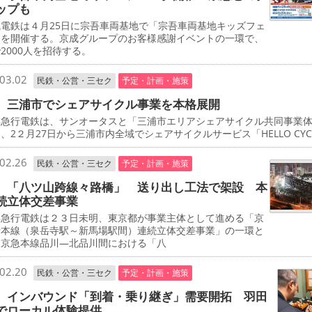
ップも
電鉄は４月25日に宗吾車両基地で「宗吾車両基地キッズフェ
」を開催する。京成グループのお客様感謝イベントの一環で、
2000人を招待する。
03.02
民鉄・公営・三セク
予定・計画・施策
 三浦市でシェアサイクル事業を本格展開
急行電鉄は、サンオータスと「三浦市エリアシェアサイクル共同事業
、2２月27日から三浦市内全域でシェアサイクルサービス「HELLO CYCL
02.26
民鉄・公営・三セク
予定・計画・施策
 「八ツ山跨線々路橋」 送り出し工法で架設 本
続立体交差事業
急行電鉄は２３日未明、東京都が事業主体として進める「京
行本線（泉岳寺駅～新馬場駅間）連続立体交差事業」の一環と
、京急本線品川―北品川間における「八
02.20
民鉄・公営・三セク
予定・計画・施策
 インバウンド「到着・乗り継ぎ」需要開拓 羽田
でローカル体験提供