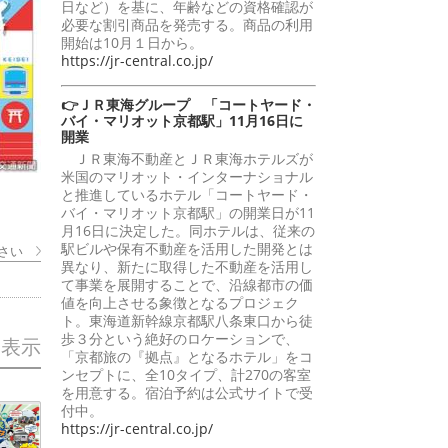
日など）を基に、年齢などの資格確認が
必要な割引商品を発売する。商品の利用
開始は10月１日から。
https://jr-central.co.jp/
👉ＪＲ東海グループ 「コートヤード・
バイ・マリオット京都駅」11月16日に
開業
ＪＲ東海不動産とＪＲ東海ホテルズが
米国のマリオット・インターナショナル
と推進しているホテル「コートヤード・
バイ・マリオット京都駅」の開業日が11
月16日に決定した。同ホテルは、従来の
駅ビルや保有不動産を活用した開発とは
さい
異なり、新たに取得した不動産を活用し
て事業を展開することで、沿線都市の価
値を向上させる象徴となるプロジェク
ト。東海道新幹線京都駅八条東口から徒
歩３分という絶好のロケーションで、
を表示
「京都旅の『拠点』となるホテル」をコ
ンセプトに、全10タイプ、計270の客室
を用意する。宿泊予約は公式サイトで受
付中。
https://jr-central.co.jp/