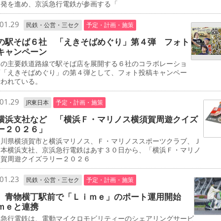
開発を進め、京浜急行電鉄が参画する「
01.29
民鉄・公営・三セク
予定・計画・施策
の駅そば６社 「えきそばめぐり」第４弾 フォト
キャンペーン
の主要鉄道路線で駅そば店を展開する６社のコラボレーショ
画「えきそばめぐり」の第４弾として、フォト投稿キャンペー
行われている。
01.29
JR東日本
予定・計画・施策
横浜支社など 「横浜Ｆ・マリノス横須賀周遊クイズ
ー２０２６」
川県横須賀市と横浜マリノス、Ｆ・マリノススポーツクラブ、Ｊ
日本横浜支社、京浜急行電鉄はあす３０日から、「横浜Ｆ・マリノ
須賀周遊クイズラリー２０２６
01.23
民鉄・公営・三セク
予定・計画・施策
 青物横丁駅前で「Ｌｉｍｅ」のポート運用開始
ｍｅと連携
急行電鉄は、電動マイクロモビリティーのシェアリングサービ