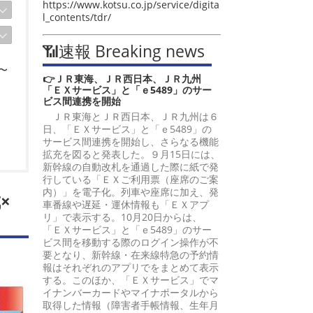
https://www.kotsu.co.jp/service/digita
l_contents/tdr/
📶速報 Breaking news
〜
👉ＪＲ東海、ＪＲ西日本、ＪＲ九州
「ＥＸサービス」と「ｅ5489」のサー
ビス間連携を開始
ＪＲ東海とＪＲ西日本、ＪＲ九州は６
日、「ＥＸサービス」と「ｅ5489」の
サービス間連携を開始し、さらなる機能
拡充を図ると発表した。９月15日には、
新幹線の自動改札を通過した際に紙で発
行している「ＥＸご利用票（座席のご案
内）」を電子化。列車や座席に加え、発
×
車番線や遅延・運休情報も「ＥＸアプ
リ」で表示する。10月20日からは、
「ＥＸサービス」と「ｅ5489」のサー
ビス間を移動する際のログイン操作が不
要となり、新幹線・在来線特急の予約情
報はそれぞれのアプリでをまとめて表示
する。このほか、「ＥＸサービス」でマ
イナンバーカードやマイナポータルから
取得した情報（障害者手帳情報、生年月