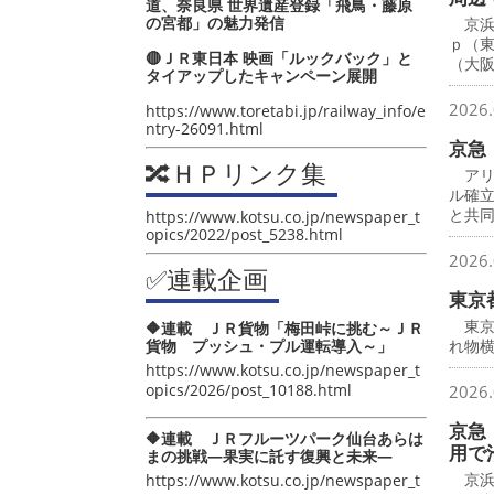
道、奈良県 世界遺産登録「飛鳥・藤原
の宮都」の魅力発信
京浜
ｐ（
🔴ＪＲ東日本 映画「ルックバック」と
（大
タイアップしたキャンペーン展開
2026.
https://www.toretabi.jp/railway_info/e
ntry-26091.html
京急
🔀ＨＰリンク集
アリ
ル確
と共
https://www.kotsu.co.jp/newspaper_t
opics/2022/post_5238.html
2026.
✅連載企画
東京
東京
🔶連載 ＪＲ貨物「梅田峠に挑む～ＪＲ
貨物 プッシュ・プル運転導入～」
れ物横
https://www.kotsu.co.jp/newspaper_t
opics/2026/post_10188.html
2026.
京急
🔶連載 ＪＲフルーツパーク仙台あらは
用で
まの挑戦―果実に託す復興と未来―
京浜
https://www.kotsu.co.jp/newspaper_t