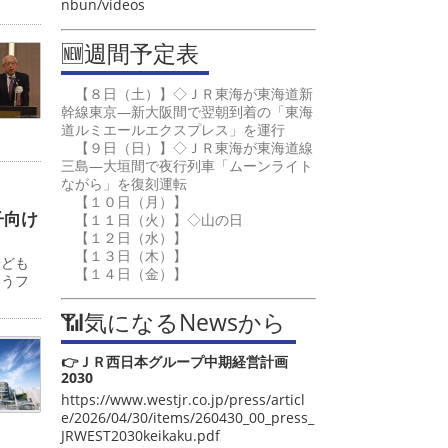
nbun/videos
🆕週間予定表
【８日（土）】◇ＪＲ東海が東海道新
幹線東京―新大阪間で翌朝到着の「東海
道ルミエールエクスプレス」を運行
【９日（日）】◇ＪＲ東海が東海道線
三島―大垣間で夜行列車「ムーンライト
ながら」を復刻運転
【１０日（月）】
子向け
【１１日（火）】◇山の日
【１２日（水）】
【１３日（木）】
子ども
【１４日（金）】
ゅうフ
📶気になるNewsから
👉ＪＲ西日本グループ中期経営計画
2030
https://www.westjr.co.jp/press/articl
e/2026/04/30/items/260430_00_press_
JRWEST2030keikaku.pdf