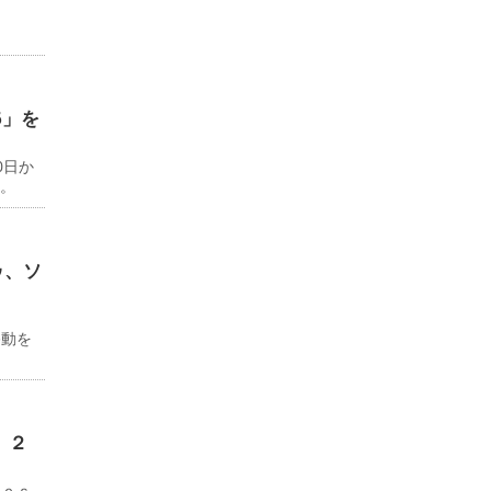
6」を
0日か
る。
ゥ、ソ
ド
移動を
 ２
Ｊｏｓ