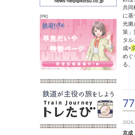
共同
に基
[PR]
光拠
策」
タル
成×
めぐ
る。
7
2026.
京成