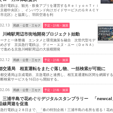
急行電鉄は、観光・飲食アプリを運営するＲｅｌｙｏｎＴｒｉ
東京都中央区）、インバウンド向けガイドサービスのＧＲＡＣＹ
阪市北区）と協業し、羽田空港を利
02.13
民鉄・公営・三セク
予定・計画・施策
 川崎駅周辺市街地開発プロジェクト始動
ーナと一体整備 エンタメと環境施策を融合 次世代型モデ
立めざす 京浜急行電鉄は、ディー・エヌ・エー（ＤｅＮＡ）
同で進める京急川崎駅周辺の大規模開発
02.12
民鉄・公営・三セク
予定・計画・施策
都交通局 相直運転をまたぐ落し物、一括検索が可能に
都交通局は京成電鉄、京急電鉄と連携し、相互直通運転区間を網羅す
断検索サービスを16日から開始する。
02.06
民鉄・公営・三セク
予定・計画・施策
 三浦半島で花めぐりデジタルスタンプラリー 「newcal
沿線周遊を促進
急行電鉄は２８日まで、「春の特別企画！三浦半島の名所を巡る！花