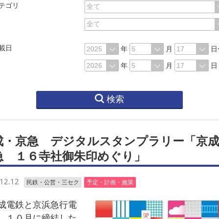
テゴリ
載日
年
月
日
年
月
日
検索
成・京急 デジタルスタンプラリー「京成
急 １６寺社御朱印めぐり」
12.12
民鉄・公営・三セク
予定・計画・施策
電鉄と京浜急行電
、１０月に締結した