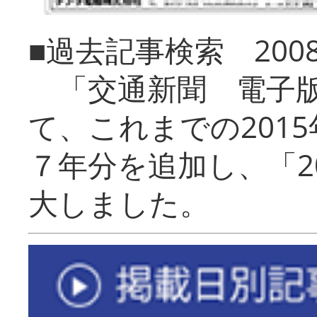
■過去記事検索 20
「交通新聞 電子版
て、これまでの201
７年分を追加し、「2
大しました