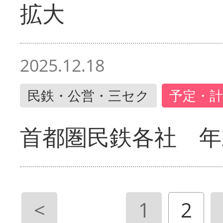
拡大
2025.12.18
民鉄・公営・三セク
予定・計
首都圏民鉄各社 年
<
1
2