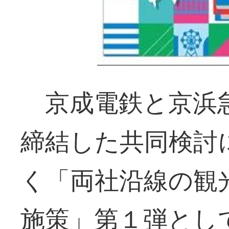
京成電鉄と京浜急
締結した共同検討
く「両社沿線の観
施策」第１弾とし