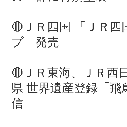
🔴ＪＲ四国 「ＪＲ
プ」発売
🔴ＪＲ東海、ＪＲ西
県 世界遺産登録「飛
信