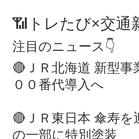
📶トレたび×交通
注目のニュース👇
🔴ＪＲ北海道 新型
００番代導入へ
🔴ＪＲ東日本 傘寿
の一部に特別塗装