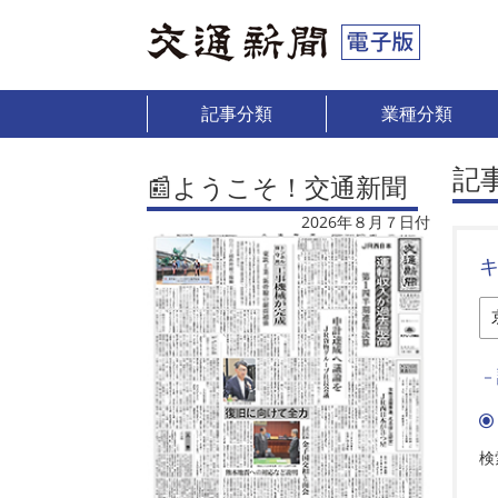
記事分類
業種分類
記
📰ようこそ！交通新聞
2026年８月７日付
－
検