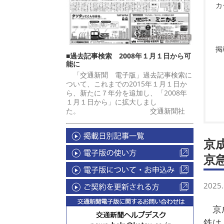
カ
掲
■過去記事検索 2008年１月１日から可
能に
「交通新聞 電子版」過去記事検索に
ついて、これまでの2015年１月１日か
ら、新たに７年分を追加し、「2008年
１月１日から」に拡大しまし
た。 交通新聞社
京
京
2025.
京成
鉄は