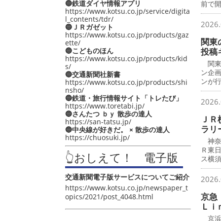
🔵鉄道ダイヤ情報アプリ
前で
https://www.kotsu.co.jp/service/digita
l_contents/tdr/
2026.
🔵ＪＲガゼット
https://www.kotsu.co.jp/products/gaz
関東
ette/
🔵こどものほん
投稿
https://www.kotsu.co.jp/products/kid
関東
s/
ン企
🔵交通新聞社新書
ンが
https://www.kotsu.co.jp/products/shi
nsho/
🔵鉄道・旅行情報サイト「トレたび」
2026.
https://www.toretabi.jp/
🔵さんたつ ｂｙ 散歩の達人
ＪＲ
https://san-tatsu.jp/
ラリ
🔵中央線が好きだ。 × 散歩の達人
https://chuosuki.jp/
神奈
Ｒ東
👆おしえて！ 電子版
ス横
交通新聞電子版サービスについてご紹介
2026.
https://www.kotsu.co.jp/newspaper_t
京急
opics/2021/post_4048.html
Ｌｉ
京浜