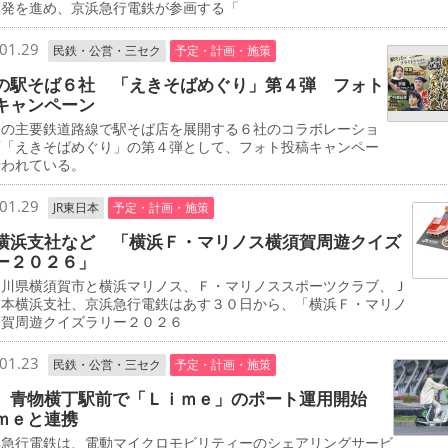
開発を進め、京浜急行電鉄が参画する「
01.29
民鉄・公営・三セク
予定・計画・施策
の駅そば６社 「えきそばめぐり」第４弾 フォト
キャンペーン
の主要鉄道路線で駅そば店を展開する６社のコラボレーショ
画「えきそばめぐり」の第４弾として、フォト投稿キャンペー
行われている。
01.29
JR東日本
予定・計画・施策
横浜支社など 「横浜Ｆ・マリノス横須賀周遊クイズ
ー２０２６」
川県横須賀市と横浜マリノス、Ｆ・マリノススポーツクラブ、Ｊ
日本横浜支社、京浜急行電鉄はあす３０日から、「横浜Ｆ・マリノ
須賀周遊クイズラリー２０２６
01.23
民鉄・公営・三セク
予定・計画・施策
 青物横丁駅前で「Ｌｉｍｅ」のポート運用開始
ｍｅと連携
急行電鉄は、電動マイクロモビリティーのシェアリングサービ