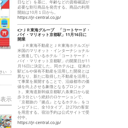
日など）を基に、年齢などの資格確認が
必要な割引商品を発売する。商品の利用
開始は10月１日から。
https://jr-central.co.jp/
👉ＪＲ東海グループ 「コートヤード・
バイ・マリオット京都駅」11月16日に
開業
ＪＲ東海不動産とＪＲ東海ホテルズが
米国のマリオット・インターナショナル
と推進しているホテル「コートヤード・
バイ・マリオット京都駅」の開業日が11
月16日に決定した。同ホテルは、従来の
駅ビルや保有不動産を活用した開発とは
さい
異なり、新たに取得した不動産を活用し
て事業を展開することで、沿線都市の価
値を向上させる象徴となるプロジェク
ト。東海道新幹線京都駅八条東口から徒
歩３分という絶好のロケーションで、
を表示
「京都旅の『拠点』となるホテル」をコ
ンセプトに、全10タイプ、計270の客室
を用意する。宿泊予約は公式サイトで受
付中。
https://jr-central.co.jp/