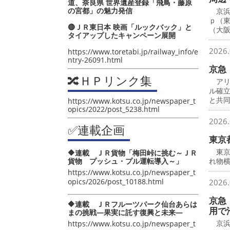
道、奈良県 世界遺産登録「飛鳥・藤原
の宮都」の魅力発信
京浜
ｐ（
🔴ＪＲ東日本 映画「ルックバック」と
（大
タイアップしたキャンペーン展開
2026.
https://www.toretabi.jp/railway_info/e
ntry-26091.html
京急
🔀ＨＰリンク集
アリ
ル確
と共
https://www.kotsu.co.jp/newspaper_t
opics/2022/post_5238.html
2026.
✅連載企画
東京
東京
🔶連載 ＪＲ貨物「梅田峠に挑む～ＪＲ
貨物 プッシュ・プル運転導入～」
れ物横
https://www.kotsu.co.jp/newspaper_t
opics/2026/post_10188.html
2026.
京急
🔶連載 ＪＲフルーツパーク仙台あらは
用で
まの挑戦―果実に託す復興と未来―
京浜
https://www.kotsu.co.jp/newspaper_t