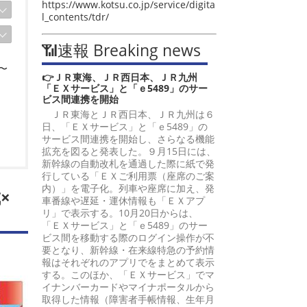
https://www.kotsu.co.jp/service/digita
l_contents/tdr/
📶速報 Breaking news
〜
👉ＪＲ東海、ＪＲ西日本、ＪＲ九州
「ＥＸサービス」と「ｅ5489」のサー
ビス間連携を開始
ＪＲ東海とＪＲ西日本、ＪＲ九州は６
日、「ＥＸサービス」と「ｅ5489」の
サービス間連携を開始し、さらなる機能
拡充を図ると発表した。９月15日には、
新幹線の自動改札を通過した際に紙で発
行している「ＥＸご利用票（座席のご案
内）」を電子化。列車や座席に加え、発
×
車番線や遅延・運休情報も「ＥＸアプ
リ」で表示する。10月20日からは、
「ＥＸサービス」と「ｅ5489」のサー
ビス間を移動する際のログイン操作が不
要となり、新幹線・在来線特急の予約情
報はそれぞれのアプリでをまとめて表示
する。このほか、「ＥＸサービス」でマ
イナンバーカードやマイナポータルから
取得した情報（障害者手帳情報、生年月