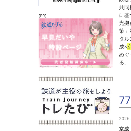
共同
に基
[PR]
光拠
策」
タル
成×
めぐ
る。
7
2026.
京成