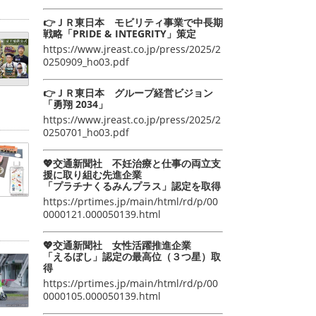
👉ＪＲ東日本 モビリティ事業で中長期
戦略「PRIDE & INTEGRITY」策定
https://www.jreast.co.jp/press/2025/2
0250909_ho03.pdf
👉ＪＲ東日本 グループ経営ビジョン
「勇翔 2034」
https://www.jreast.co.jp/press/2025/2
0250701_ho03.pdf
💖交通新聞社 不妊治療と仕事の両立支
援に取り組む先進企業
「プラチナくるみんプラス」認定を取得
https://prtimes.jp/main/html/rd/p/00
0000121.000050139.html
💖交通新聞社 女性活躍推進企業
「えるぼし」認定の最高位（３つ星）取
得
https://prtimes.jp/main/html/rd/p/00
0000105.000050139.html