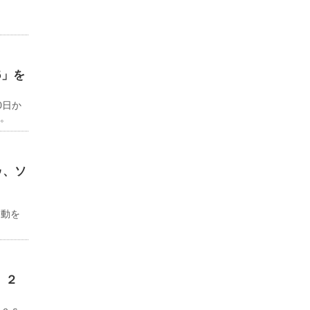
6」を
0日か
る。
ゥ、ソ
ド
移動を
 ２
Ｊｏｓ