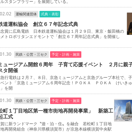
タルスタンプラリー」を展開している。
02.02
運輸関連団体
式典・表彰
鉄道運転協会 創立６７年記念式典
念賞に広島電鉄 日本鉄道運転協会は１月２９日、東京・飯田橋の
ルメトロポリタンエドモントで「創立６７周年記念式典」を開催し
01.30
民鉄・公営・三セク
予定・計画・施策
ミュージアム開館６周年 子育て応援イベント ２月に親
スタ開催
急行電鉄は２月７、８日、京急ミュージアムと京急グループ本社で、
イベント「京急ミュージアム６周年記念！ＰＯＫＡ ＰＯＫＡ けいき
タ」を開
01.30
民鉄・公営・三セク
予定・計画・施策
松町１丁目地区第一種市街地再開発事業」 新築工
起工式
賀に新ランドマーク〝遊・泊・住〟を融合 若松町１丁目地
街地再開発組合（神奈川県横須賀市）が京急本線横須賀中央駅