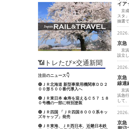
イア
京成
スタ
抽選で
2026.
京急
京浜
設立し
📶トレたび×交通新聞
2026.
注目のニュース👇
京急
線連
🔴ＪＲ北海道 新型事業用機関車ＤＤ２
００形５００番代導入へ
京浜
浜急
🔴ＪＲ東日本 傘寿を迎えるＣ５７ １８
して
０号機の一部に特別塗装
🔴ＪＲ四国 「ＪＲ四国８０００系キッ
2026.
ズキャップ」発売
京急
🔴ＪＲ東海、ＪＲ西日本、近畿日本鉄
周辺