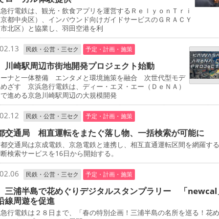
急行電鉄は、観光・飲食アプリを運営するＲｅｌｙｏｎＴｒｉ
東京都中央区）、インバウンド向けガイドサービスのＧＲＡＣＹ
阪市北区）と協業し、羽田空港を利
02.13
民鉄・公営・三セク
予定・計画・施策
 川崎駅周辺市街地開発プロジェクト始動
ーナと一体整備 エンタメと環境施策を融合 次世代型モデ
立めざす 京浜急行電鉄は、ディー・エヌ・エー（ＤｅＮＡ）
同で進める京急川崎駅周辺の大規模開発
02.12
民鉄・公営・三セク
予定・計画・施策
都交通局 相直運転をまたぐ落し物、一括検索が可能に
都交通局は京成電鉄、京急電鉄と連携し、相互直通運転区間を網羅す
断検索サービスを16日から開始する。
02.06
民鉄・公営・三セク
予定・計画・施策
 三浦半島で花めぐりデジタルスタンプラリー 「newcal
沿線周遊を促進
急行電鉄は２８日まで、「春の特別企画！三浦半島の名所を巡る！花