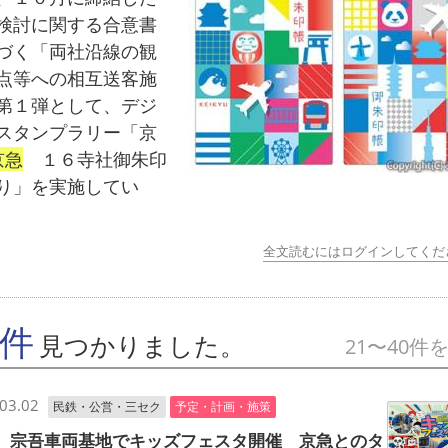
検討に関する合意書
づく「両社沿線の観
点等への相互送客施
第１弾として、デジ
スタンプラリー「京
京急
１６寺社御朱印
り」を実施してい
全文読むにはログインしてくだ
7件
見つかりました。
21〜40件
03.02
民鉄・公営・三セク
予定・計画・施策
 宗吾車両基地でキッズフェスタ開催 京急とのタ