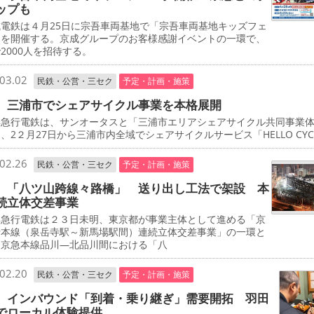
ップも
電鉄は４月25日に宗吾車両基地で「宗吾車両基地キッズフェ
」を開催する。京成グループのお客様感謝イベントの一環で、
2000人を招待する。
03.02
民鉄・公営・三セク
予定・計画・施策
 三浦市でシェアサイクル事業を本格展開
急行電鉄は、サンオータスと「三浦市エリアシェアサイクル共同事業
、2２月27日から三浦市内全域でシェアサイクルサービス「HELLO CYCL
02.26
民鉄・公営・三セク
予定・計画・施策
 「八ツ山跨線々路橋」 送り出し工法で架設 本
続立体交差事業
急行電鉄は２３日未明、東京都が事業主体として進める「京
行本線（泉岳寺駅～新馬場駅間）連続立体交差事業」の一環と
、京急本線品川―北品川間における「八
02.20
民鉄・公営・三セク
予定・計画・施策
 インバウンド「到着・乗り継ぎ」需要開拓 羽田
でローカル体験提供