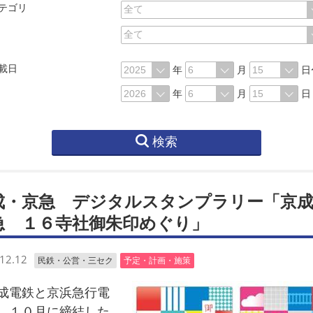
テゴリ
載日
年
月
日
年
月
日
検索
成・京急 デジタルスタンプラリー「京成
急 １６寺社御朱印めぐり」
12.12
民鉄・公営・三セク
予定・計画・施策
電鉄と京浜急行電
、１０月に締結した