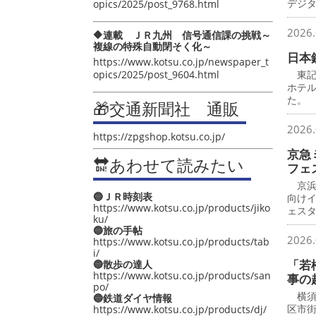
デジ
opics/2025/post_9768.html
2026.
🔶連載 ＪＲ九州 信号通信課の挑戦～
複線の特殊自動閉そく化～
日本
https://www.kotsu.co.jp/newspaper_t
opics/2025/post_9604.html
東記
ホテ
た。
🎁交通新聞社 通販
2026.
https://zpgshop.kotsu.co.jp/
京急
🔛あわせて読みたい
フェ
京浜
🔵ＪＲ時刻表
向け
https://www.kotsu.co.jp/products/jiko
ェス
ku/
🔵旅の手帖
2026.
https://www.kotsu.co.jp/products/tab
i/
「若
🔵散歩の達人
https://www.kotsu.co.jp/products/san
事の
po/
横須
🔵鉄道ダイヤ情報
区市
https://www.kotsu.co.jp/products/dj/