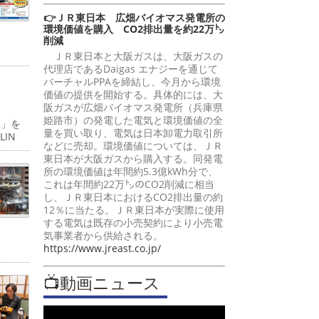
👉ＪＲ東日本 広畑バイオマス発電所の
環境価値を購入 CO2排出量を約22万㌧
削減
ＪＲ東日本と大阪ガスは、大阪ガスの
代理店であるDaigas エナジーを通じて
バーチャルPPAを締結し、今月から環境
価値の提供を開始する。具体的には、大
阪ガスが広畑バイオマス発電所（兵庫県
姫路市）の発電した電気と環境価値の全
体」を
量を買い取り、電気は日本卸電力取引所
IN
などに売却。環境価値については、ＪＲ
東日本が大阪ガスから購入する。同発電
所の環境価値は年間約5.3億kWh分で、
これは年間約22万㌧のCO2削減に相当
し、ＪＲ東日本におけるCO2排出量の約
12％に当たる。ＪＲ東日本が実際に使用
する電気は既存の小売契約により小売電
気事業者から供給される。
https://www.jreast.co.jp/
📺動画ニュース