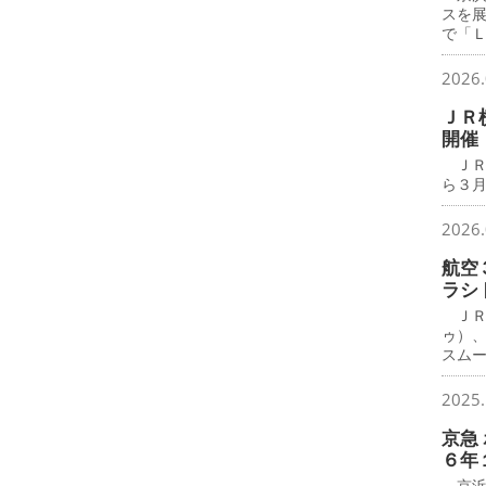
スを
で「
2026.
ＪＲ
開催
ＪＲ
ら３月
2026.
航空
ラシ
ＪＲ
ゥ）
スム
2025.
京急
６年
京浜