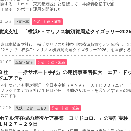
展開するＬｉｍｅ（東京都港区）と連携して、本線青物横丁駅前
Ｌｉｍｅ」のポート運用を開始した
01.23
JR東日本
予定・計画・施策
横浜支社 「横浜F・マリノス横須賀周遊クイズラリー202
東日本横浜支社は、横浜マリノスや神奈川県横須賀市などと連携し、3
22日まで「横浜F・マリノス横須賀周遊クイズラリー2026」を開催す
01.09
航空・空港
予定・計画・施策
３社 「一括サポート手配」の連携事業者拡大 エア・ド
ドエアでも
４社などとも順次実証 全日本空輸（ＡＮＡ）、ＡＩＲＤＯ（エア・
、ソラシドエアの３社は１９日から、介助やサポートを必要とする人の
ーズにする「
12.26
民鉄・公営・三セク
予定・計画・施策
 ホテル滞在型の産後ケア事業「ヨリドコロ。」の実証実験
１月２７～２９日
急行電鉄は来年１月２７～２９日の３日間、産後ケア事業を手がける