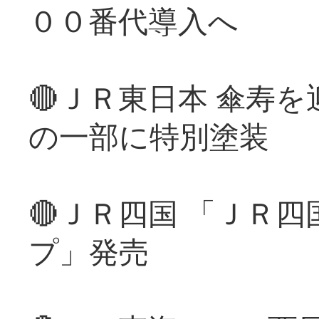
００番代導入へ
🔴ＪＲ東日本 傘寿
の一部に特別塗装
🔴ＪＲ四国 「ＪＲ
プ」発売