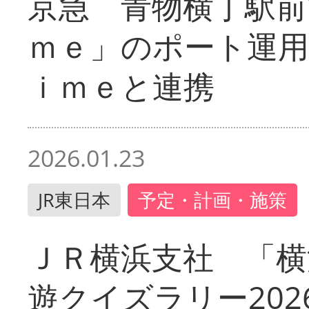
京急 青物横丁駅前
ｍｅ」のポート運用
ｉｍｅと連携
2026.01.23
JR東日本
予定・計画・施策
ＪＲ横浜支社 「横
遊クイズラリー202