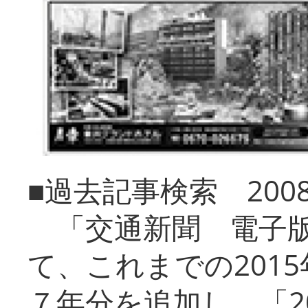
■過去記事検索 20
「交通新聞 電子版
て、これまでの201
７年分を追加し、「2