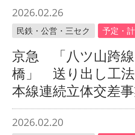
2026.02.26
民鉄・公営・三セク
予定・計
京急 「八ツ山跨線
橋」 送り出し工
本線連続立体交差事
2026.02.20