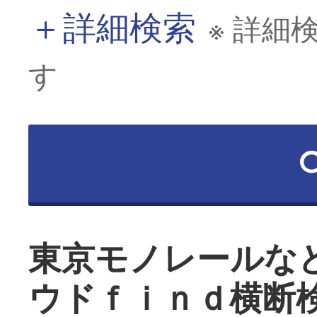
＋
詳細検索
※ 詳細
す
東京モノレールな
ウドｆｉｎｄ横断