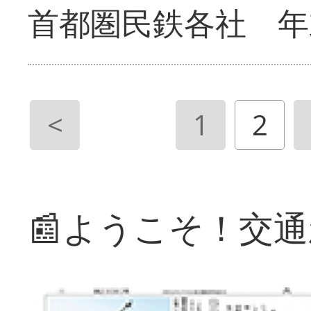
首都圏民鉄各社 年
<
1
2
📰ようこそ！交