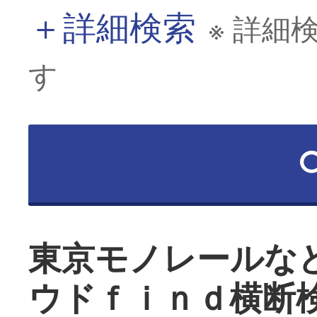
＋
詳細検索
※ 詳細
す
東京モノレールな
ウドｆｉｎｄ横断