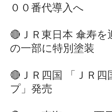
００番代導入へ
🔴ＪＲ東日本 傘寿
の一部に特別塗装
🔴ＪＲ四国 「ＪＲ
プ」発売