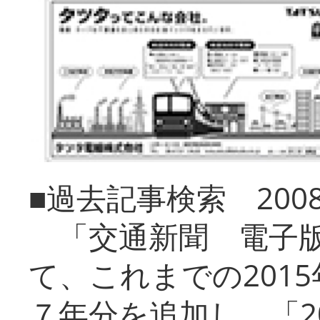
■過去記事検索 20
「交通新聞 電子版
て、これまでの201
７年分を追加し、「2