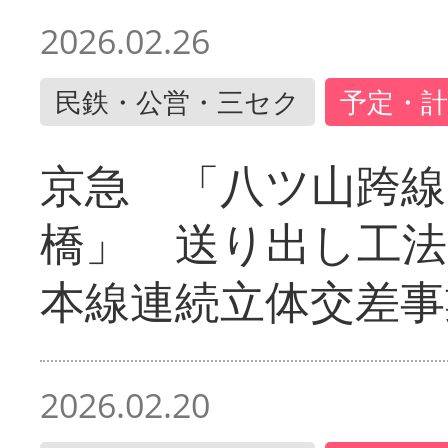
2026.02.26
民鉄・公営・三セク
予定・計
京急 「八ツ山跨線
橋」 送り出し工
本線連続立体交差事
2026.02.20