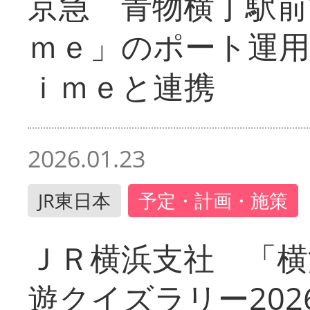
京急 青物横丁駅前
ｍｅ」のポート運用
ｉｍｅと連携
2026.01.23
JR東日本
予定・計画・施策
ＪＲ横浜支社 「横
遊クイズラリー202