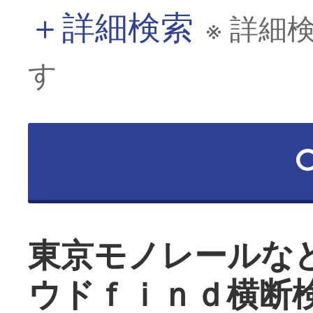
＋
詳細検索
※ 詳細
す
東京モノレールな
ウドｆｉｎｄ横断