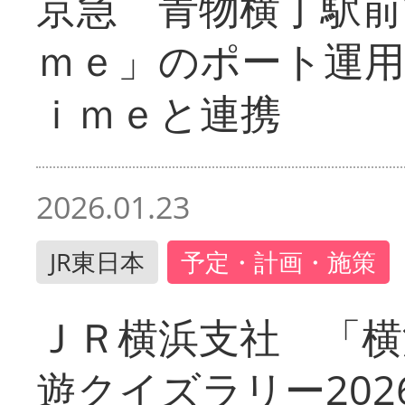
京急 青物横丁駅前
ｍｅ」のポート運用
ｉｍｅと連携
2026.01.23
JR東日本
予定・計画・施策
ＪＲ横浜支社 「横
遊クイズラリー202