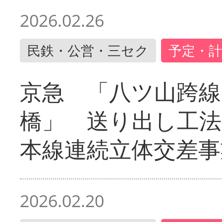
2026.02.26
民鉄・公営・三セク
予定・計
京急 「八ツ山跨線
橋」 送り出し工
本線連続立体交差事
2026.02.20