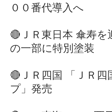
００番代導入へ
🔴ＪＲ東日本 傘寿
の一部に特別塗装
🔴ＪＲ四国 「ＪＲ
プ」発売