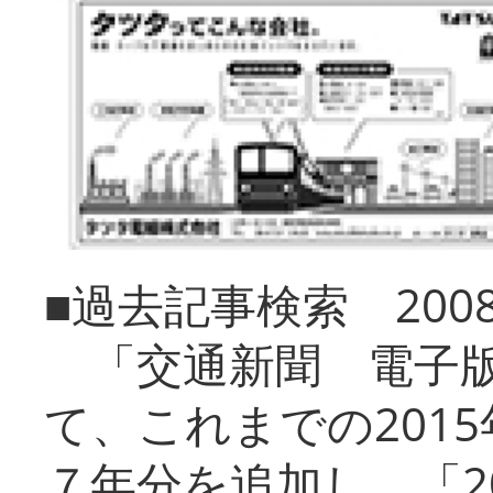
■過去記事検索 20
「交通新聞 電子版
て、これまでの201
７年分を追加し、「2