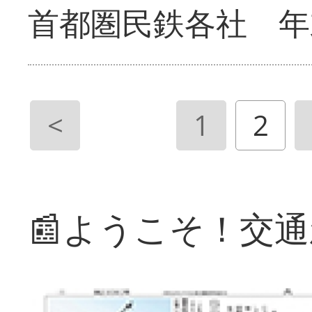
首都圏民鉄各社 年
<
1
2
📰ようこそ！交