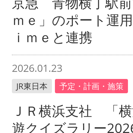
京急 青物横丁駅前
ｍｅ」のポート運用
ｉｍｅと連携
2026.01.23
JR東日本
予定・計画・施策
ＪＲ横浜支社 「横
遊クイズラリー202