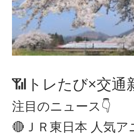
📶トレたび×交通
注目のニュース👇
🔴ＪＲ東日本 人気