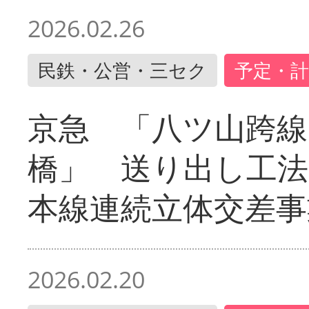
2026.02.26
民鉄・公営・三セク
予定・計
京急 「八ツ山跨線
橋」 送り出し工
本線連続立体交差事
2026.02.20