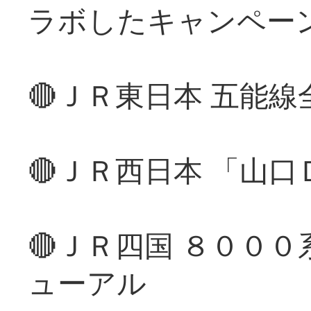
ラボしたキャンペー
🔴ＪＲ東日本 五能
🔴ＪＲ西日本 「山
🔴ＪＲ四国 ８００
ューアル