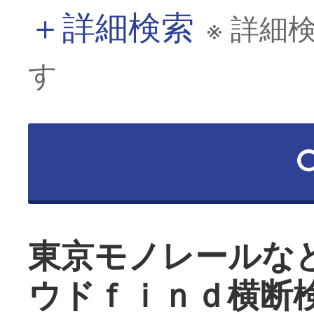
＋
詳細検索
※ 詳細
す
東京モノレールな
ウドｆｉｎｄ横断