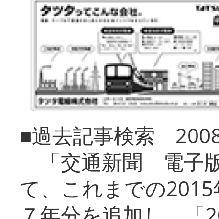
■過去記事検索 20
「交通新聞 電子版
て、これまでの201
７年分を追加し、「2