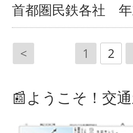
首都圏民鉄各社 年
<
1
2
📰ようこそ！交