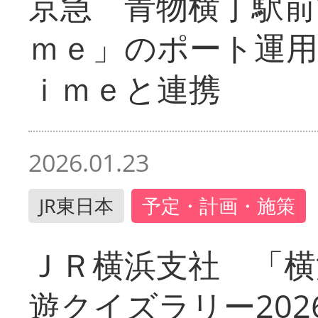
京急 青物横丁駅前
ｍｅ」のポート運用
ｉｍｅと連携
2026.01.23
JR東日本
予定・計画・施策
ＪＲ横浜支社 「横
遊クイズラリー202