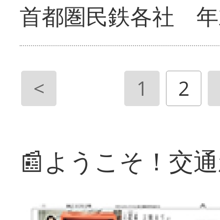
首都圏民鉄各社 年
<
1
2
📰ようこそ！交