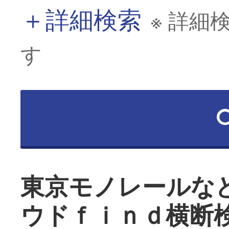
＋
詳細検索
※ 詳細
す
東京モノレールな
ウドｆｉｎｄ横断