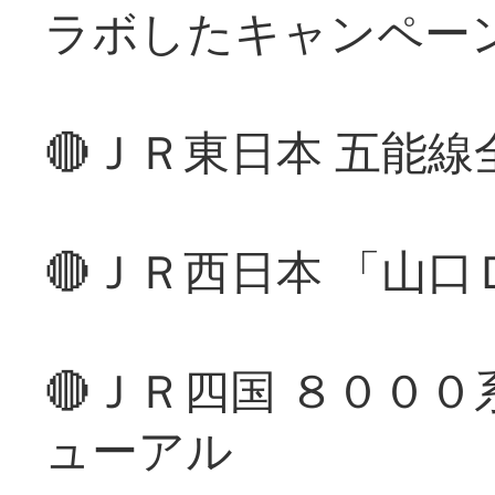
ラボしたキャンペー
🔴ＪＲ東日本 五能
🔴ＪＲ西日本 「山
🔴ＪＲ四国 ８００
ューアル