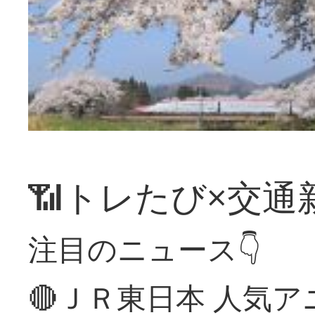
📶トレたび×交通
注目のニュース👇
🔴ＪＲ東日本 人気