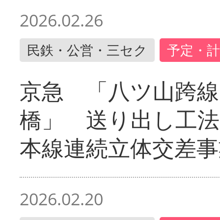
2026.02.26
民鉄・公営・三セク
予定・計
京急 「八ツ山跨線
橋」 送り出し工
本線連続立体交差事
2026.02.20