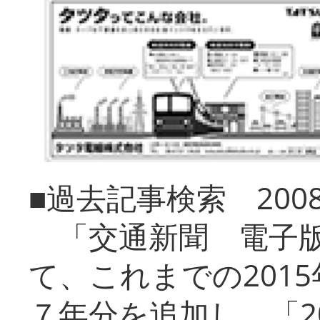
■過去記事検索 20
「交通新聞 電子版
て、これまでの201
７年分を追加し、「2