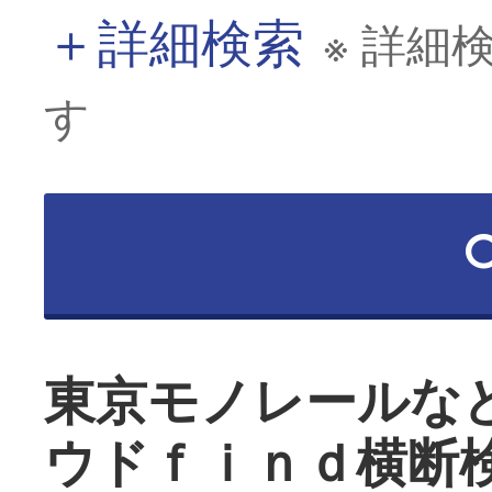
＋
詳細検索
※ 詳細
す
東京モノレールな
ウドｆｉｎｄ横断