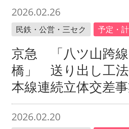
2026.02.26
民鉄・公営・三セク
予定・計
京急 「八ツ山跨線
橋」 送り出し工
本線連続立体交差事
2026.02.20