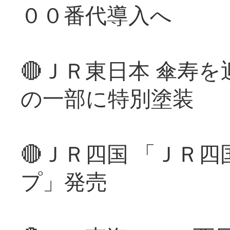
００番代導入へ
🔴ＪＲ東日本 傘寿
の一部に特別塗装
🔴ＪＲ四国 「ＪＲ
プ」発売