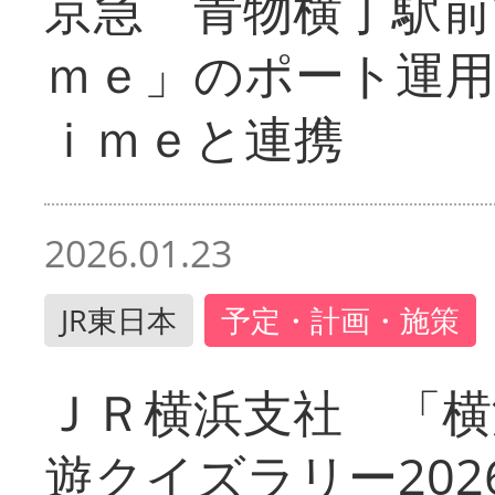
京急 青物横丁駅前
ｍｅ」のポート運用
ｉｍｅと連携
2026.01.23
JR東日本
予定・計画・施策
ＪＲ横浜支社 「横
遊クイズラリー202