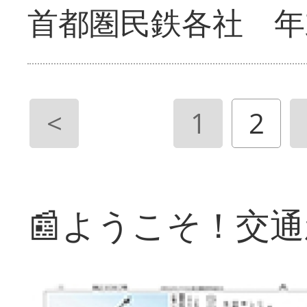
首都圏民鉄各社 年
<
1
2
📰ようこそ！交