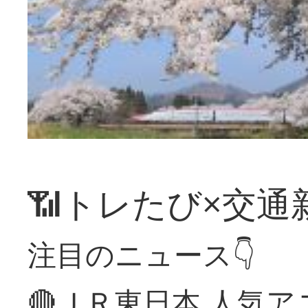
📶トレたび×交通
注目のニュース👇
🔴ＪＲ東日本 人気