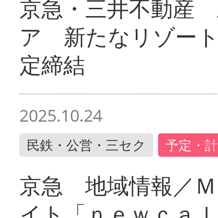
京急・三井不動産 
ア 新たなリゾー
定締結
2025.10.24
民鉄・公営・三セク
予定・計
京急 地域情報／Ｍ
イト「ｎｅｗｃａｌ