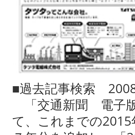
■過去記事検索 20
「交通新聞 電子版
て、これまでの201