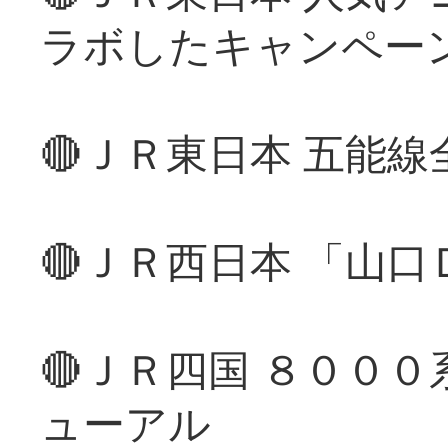
ラボしたキャンペー
🔴ＪＲ東日本 五能
🔴ＪＲ西日本 「山
🔴ＪＲ四国 ８００
ューアル