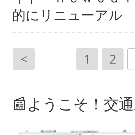
的にリニューアル
<
1
2
📰ようこそ！交