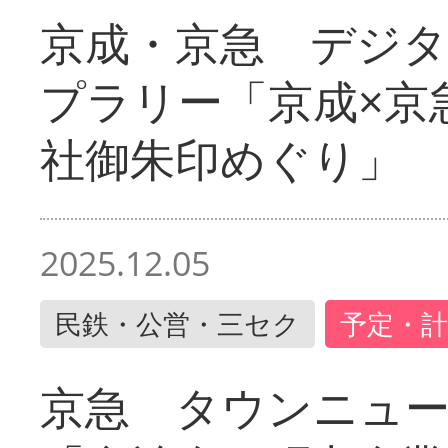
京成・京急 デジ
プラリー「京成×京
社御朱印めぐり」
2025.12.05
民鉄・公営・三セク
予定・計
京急 タウンニュ