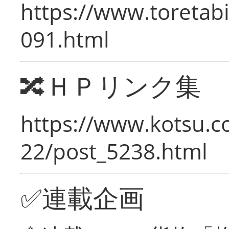
https://www.toretabi
091.html
🔀ＨＰリンク集
https://www.kotsu.c
22/post_5238.html
✅連載企画