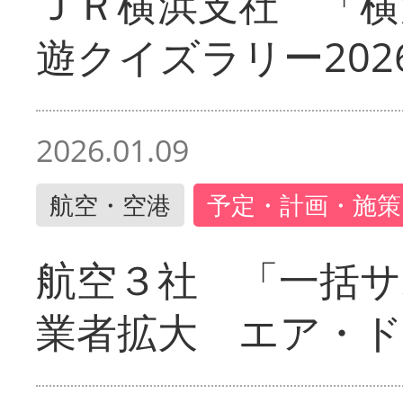
ＪＲ横浜支社 「横
遊クイズラリー202
2026.01.09
航空・空港
予定・計画・施策
航空３社 「一括サ
業者拡大 エア・