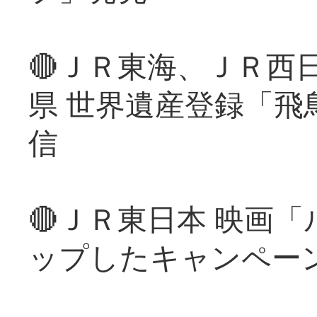
🔴ＪＲ東海、ＪＲ西
県 世界遺産登録「飛
信
🔴ＪＲ東日本 映画
ップしたキャンペー