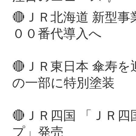
🔴ＪＲ北海道 新型
００番代導入へ
🔴ＪＲ東日本 傘寿
の一部に特別塗装
🔴ＪＲ四国 「ＪＲ
プ」発売