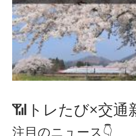
📶トレたび×交通
注目のニュース👇