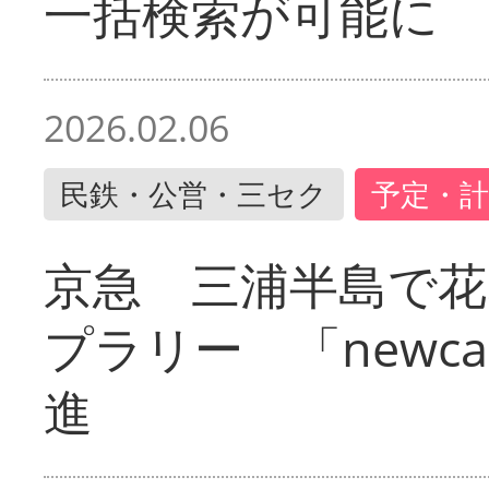
一括検索が可能に
2026.02.06
民鉄・公営・三セク
予定・計
京急 三浦半島で
プラリー 「newc
進