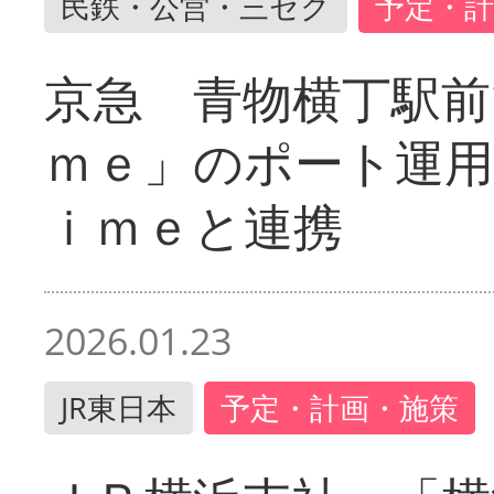
民鉄・公営・三セク
予定・計
京急 青物横丁駅前
ｍｅ」のポート運用
ｉｍｅと連携
2026.01.23
JR東日本
予定・計画・施策