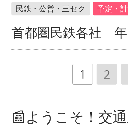
民鉄・公営・三セク
予定・計
首都圏民鉄各社 年
1
2
📰ようこそ！交