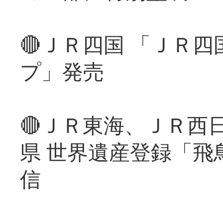
🔴ＪＲ四国 「ＪＲ
プ」発売
🔴ＪＲ東海、ＪＲ西
県 世界遺産登録「飛
信