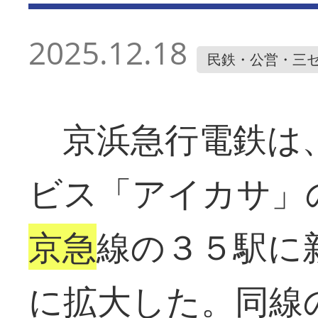
2025.12.18
民鉄・公営・三
京浜急行電鉄は
ビス「アイカサ」
京急
線の３５駅に
に拡大した。同線