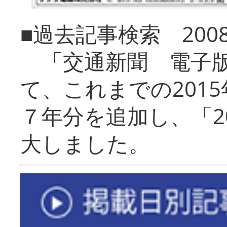
■過去記事検索 20
「交通新聞 電子版
て、これまでの201
７年分を追加し、「2
大しました