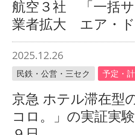
航空３社 「一括サ
業者拡大 エア・
2025.12.26
民鉄・公営・三セク
予定・計
京急 ホテル滞在型
コロ。」の実証実験
９日