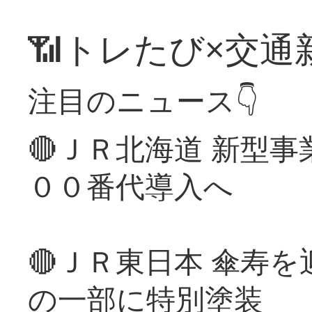
📶トレたび×交通
注目のニュース👇
🔴ＪＲ北海道 新型
００番代導入へ
🔴ＪＲ東日本 傘寿
の一部に特別塗装