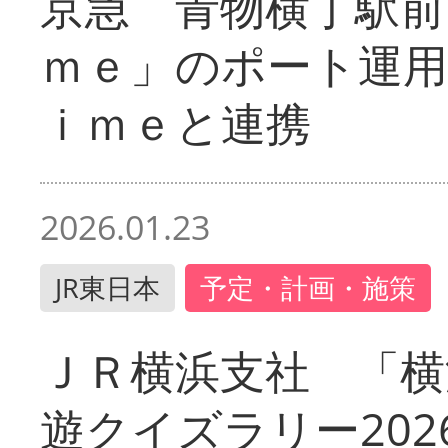
京急 青物横丁駅前
ｍｅ」のポート運用
ｉｍｅと連携
2026.01.23
JR東日本
予定・計画・施策
ＪＲ横浜支社 「横
遊クイズラリー202