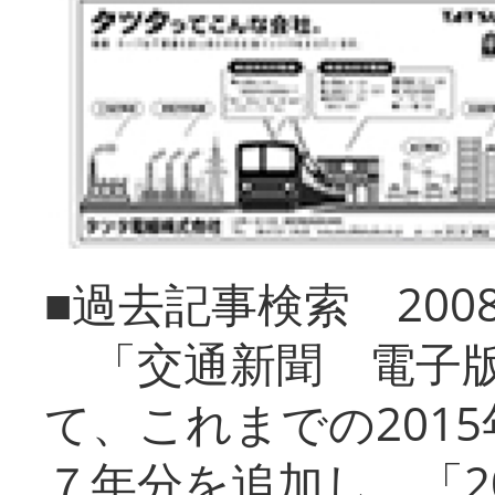
■過去記事検索 20
「交通新聞 電子版
て、これまでの201
７年分を追加し、「2