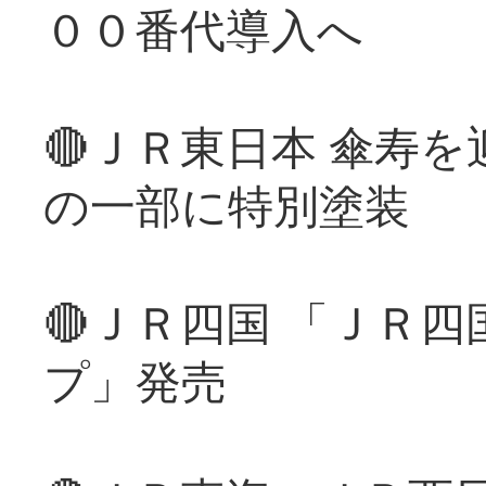
００番代導入へ
🔴ＪＲ東日本 傘寿
の一部に特別塗装
🔴ＪＲ四国 「ＪＲ
プ」発売