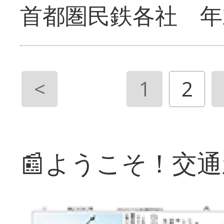
首都圏民鉄各社 年
<
1
2
📰ようこそ！交