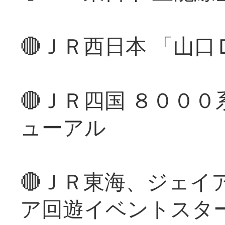
🔴ＪＲ西日本 「山
🔴ＪＲ四国 ８００
ューアル
🔴ＪＲ東海、ジェイ
ア回遊イベントスタ