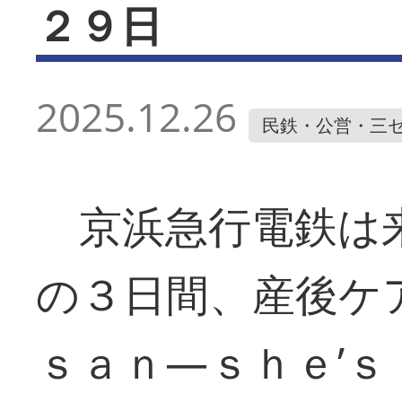
２９日
2025.12.26
民鉄・公営・三
京浜急行電鉄は来
の３日間、産後ケ
ｓａｎ―ｓｈｅ’