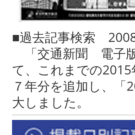
■過去記事検索 20
「交通新聞 電子版
て、これまでの201
７年分を追加し、「2
大しました