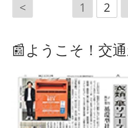
<
1
2
📰ようこそ！交