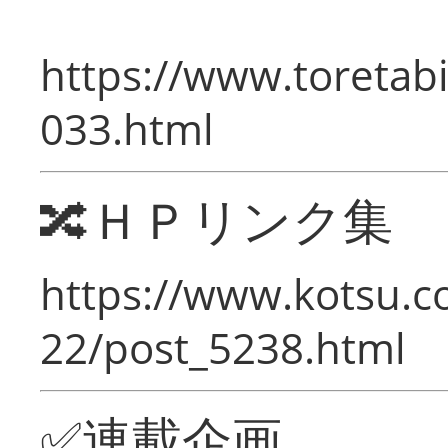
https://www.toretabi
033.html
🔀ＨＰリンク集
https://www.kotsu.c
22/post_5238.html
✅連載企画