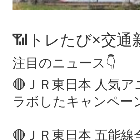
📶トレたび×交通
注目のニュース👇
🔴ＪＲ東日本 人気
ラボしたキャンペー
🔴ＪＲ東日本 五能