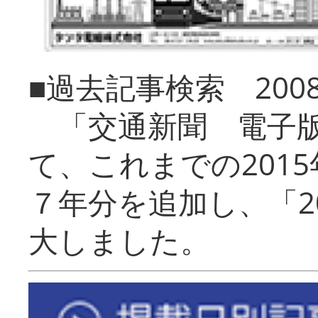
■過去記事検索 20
「交通新聞 電子版
て、これまでの201
７年分を追加し、「2
大しました