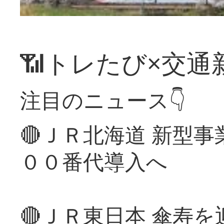
📶トレたび×交通
注目のニュース👇
🔴ＪＲ北海道 新型
００番代導入へ
🔴ＪＲ東日本 傘寿