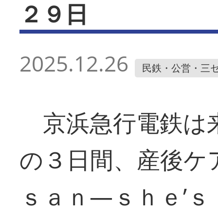
２９日
2025.12.26
民鉄・公営・三
京浜急行電鉄は来
の３日間、産後ケ
ｓａｎ―ｓｈｅ’