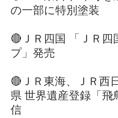
の一部に特別塗装
🔴ＪＲ四国 「ＪＲ
プ」発売
🔴ＪＲ東海、ＪＲ西
県 世界遺産登録「飛
信