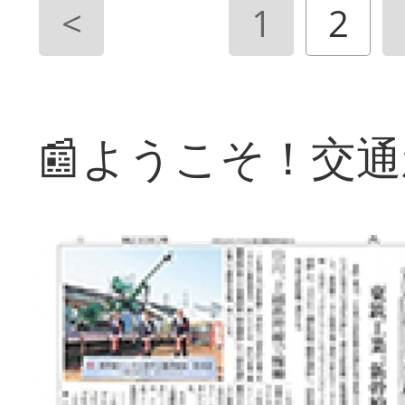
<
1
2
📰ようこそ！交