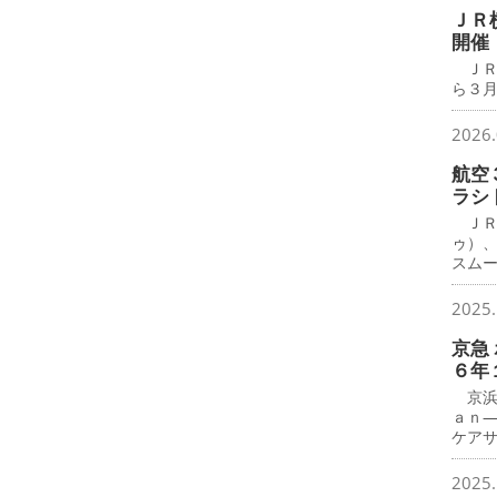
ＪＲ
開催
ＪＲ
ら３月
2026.
航空
ラシ
ＪＲ
ゥ）
スム
2025.
京急
６年
京浜
ａｎ
ケア
2025.