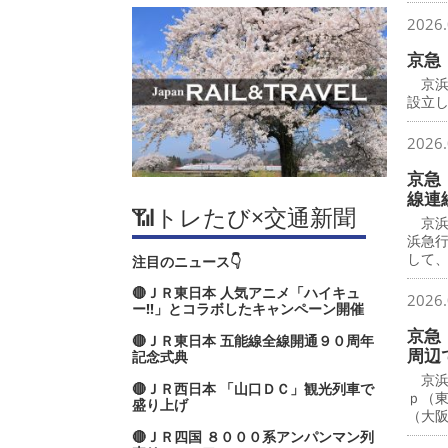
2026.
京急
京浜
設立し
2026.
京急
線連
📶トレたび×交通新聞
京浜
浜急
して
注目のニュース👇
🔴ＪＲ東日本 人気アニメ「ハイキュ
2026.
ー‼」とコラボしたキャンペーン開催
京急
🔴ＪＲ東日本 五能線全線開通９０周年
周辺
記念式典
京浜
🔴ＪＲ西日本 「山口ＤＣ」観光列車で
ｐ（
盛り上げ
（大
🔴ＪＲ四国 ８０００系アンパンマン列