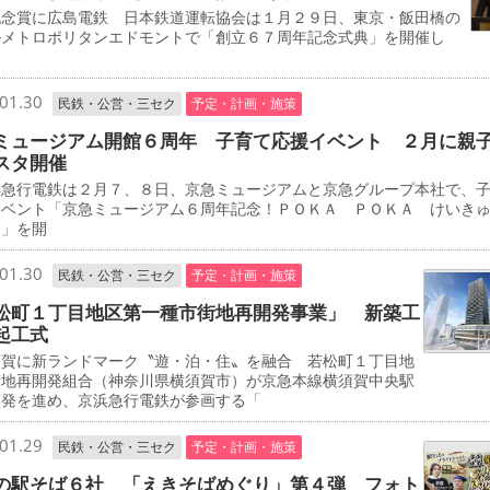
念賞に広島電鉄 日本鉄道運転協会は１月２９日、東京・飯田橋の
ルメトロポリタンエドモントで「創立６７周年記念式典」を開催し
01.30
民鉄・公営・三セク
予定・計画・施策
ミュージアム開館６周年 子育て応援イベント ２月に親
スタ開催
急行電鉄は２月７、８日、京急ミュージアムと京急グループ本社で、
イベント「京急ミュージアム６周年記念！ＰＯＫＡ ＰＯＫＡ けいき
タ」を開
01.30
民鉄・公営・三セク
予定・計画・施策
松町１丁目地区第一種市街地再開発事業」 新築工
起工式
賀に新ランドマーク〝遊・泊・住〟を融合 若松町１丁目地
街地再開発組合（神奈川県横須賀市）が京急本線横須賀中央駅
開発を進め、京浜急行電鉄が参画する「
01.29
民鉄・公営・三セク
予定・計画・施策
の駅そば６社 「えきそばめぐり」第４弾 フォト