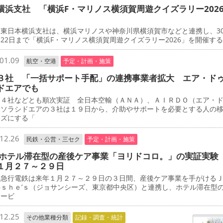
横浜支社 「横浜F・マリノス横須賀周遊クイズラリー202
東日本横浜支社は、横浜マリノスや神奈川県横須賀市などと連携し、3
22日まで「横浜F・マリノス横須賀周遊クイズラリー2026」を開催す
01.09
航空・空港
予定・計画・施策
３社 「一括サポート手配」の連携事業者拡大 エア・ド
ドエアでも
４社などとも順次実証 全日本空輸（ＡＮＡ）、ＡＩＲＤＯ（エア・
、ソラシドエアの３社は１９日から、介助やサポートを必要とする人の
ーズにする「
12.26
民鉄・公営・三セク
予定・計画・施策
 ホテル滞在型の産後ケア事業「ヨリドコロ。」の実証実験
１月２７～２９日
急行電鉄は来年１月２７～２９日の３日間、産後ケア事業を手がける
―ｓｈｅ’ｓ（ジョサンシーズ、東京都中央区）と連携し、ホテル滞在型
サービ
12.25
その他業種分類
記録・調査・統計