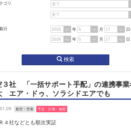
テゴリ
載日
年
月
日
年
月
日
検索
空３社 「一括サポート手配」の連携事業
大 エア・ドゥ、ソラシドエアでも
01.09
航空・空港
予定・計画・施策
４社などとも順次実証