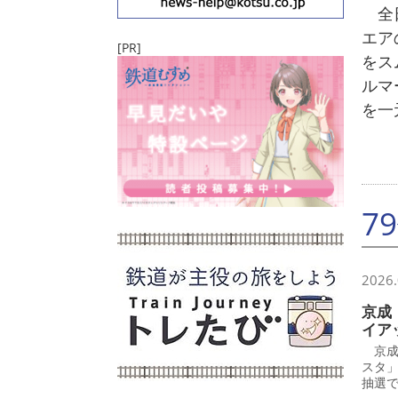
全日
エア
[PR]
をス
ルマ
を一
7
2026.
京成
イア
京成
スタ
抽選で