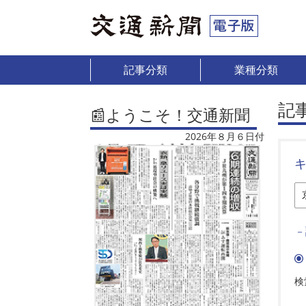
記事分類
業種分類
記
📰ようこそ！交通新聞
2026年８月６日付
－
検