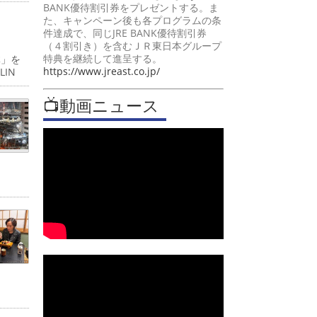
BANK優待割引券をプレゼントする。ま
た、キャンペーン後も各プログラムの条
件達成で、同じJRE BANK優待割引券
（４割引き）を含むＪＲ東日本グループ
特典を継続して進呈する。
体」を
https://www.jreast.co.jp/
IN
📺動画ニュース