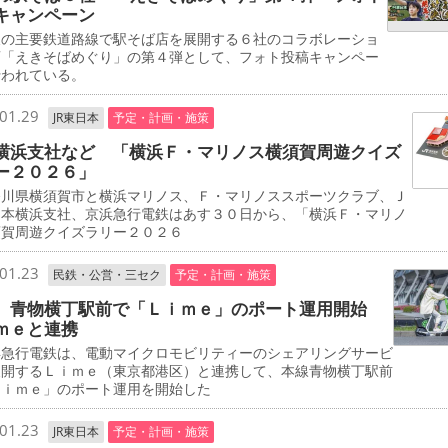
キャンペーン
の主要鉄道路線で駅そば店を展開する６社のコラボレーショ
画「えきそばめぐり」の第４弾として、フォト投稿キャンペー
行われている。
01.29
JR東日本
予定・計画・施策
横浜支社など 「横浜Ｆ・マリノス横須賀周遊クイズ
ー２０２６」
川県横須賀市と横浜マリノス、Ｆ・マリノススポーツクラブ、Ｊ
日本横浜支社、京浜急行電鉄はあす３０日から、「横浜Ｆ・マリノ
須賀周遊クイズラリー２０２６
01.23
民鉄・公営・三セク
予定・計画・施策
 青物横丁駅前で「Ｌｉｍｅ」のポート運用開始
ｍｅと連携
急行電鉄は、電動マイクロモビリティーのシェアリングサービ
展開するＬｉｍｅ（東京都港区）と連携して、本線青物横丁駅前
Ｌｉｍｅ」のポート運用を開始した
01.23
JR東日本
予定・計画・施策