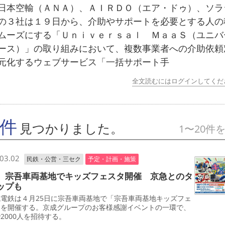
本空輸（ＡＮＡ）、ＡＩＲＤＯ（エア・ドゥ）、ソラ
の３社は１９日から、介助やサポートを必要とする人の
ムーズにする「Ｕｎｉｖｅｒｓａｌ ＭａａＳ（ユニバ
ース）」の取り組みにおいて、複数事業者への介助依頼
元化するウェブサービス「一括サポート手
全文読むにはログインしてくだ
9件
見つかりました。
1〜20件
03.02
民鉄・公営・三セク
予定・計画・施策
 宗吾車両基地でキッズフェスタ開催 京急とのタ
ップも
電鉄は４月25日に宗吾車両基地で「宗吾車両基地キッズフェ
」を開催する。京成グループのお客様感謝イベントの一環で、
2000人を招待する。