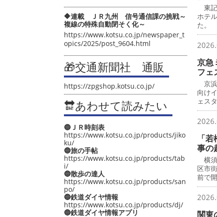
東記
🔶連載 ＪＲ九州 信号通信課の挑戦～
ホテ
複線の特殊自動閉そく化～
た。
https://www.kotsu.co.jp/newspaper_t
opics/2025/post_9604.html
2026.
京急
🎁交通新聞社 通販
フェ
京浜
https://zpgshop.kotsu.co.jp/
向け
ェス
🔛あわせて読みたい
2026.
🔵ＪＲ時刻表
https://www.kotsu.co.jp/products/jiko
「若
ku/
事の
🔵旅の手帖
https://www.kotsu.co.jp/products/tab
横須
i/
区市
🔵散歩の達人
前で
https://www.kotsu.co.jp/products/san
po/
🔵鉄道ダイヤ情報
2026.
https://www.kotsu.co.jp/products/dj/
🔵鉄道ダイヤ情報アプリ
関東