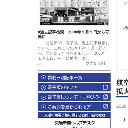
カ
掲
■過去記事検索 2008年１月１日から可
能に
「交通新聞 電子版」過去記事検索に
ついて、これまでの2015年１月１日か
ら、新たに７年分を追加し、「2008年
１月１日から」に拡大しまし
た。 交通新聞社
航
拡
2026.
ＪＲ