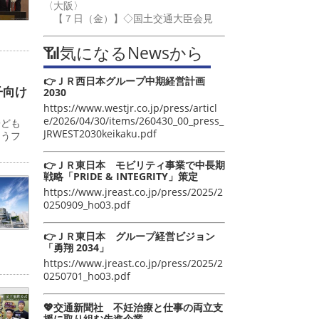
〈大阪〉
【７日（金）】◇国土交通大臣会見
📶気になるNewsから
👉ＪＲ西日本グループ中期経営計画
子向け
2030
https://www.westjr.co.jp/press/articl
e/2026/04/30/items/260430_00_press_
子ども
JRWEST2030keikaku.pdf
ゅうフ
👉ＪＲ東日本 モビリティ事業で中長期
戦略「PRIDE & INTEGRITY」策定
https://www.jreast.co.jp/press/2025/2
0250909_ho03.pdf
👉ＪＲ東日本 グループ経営ビジョン
「勇翔 2034」
https://www.jreast.co.jp/press/2025/2
0250701_ho03.pdf
💖交通新聞社 不妊治療と仕事の両立支
援に取り組む先進企業