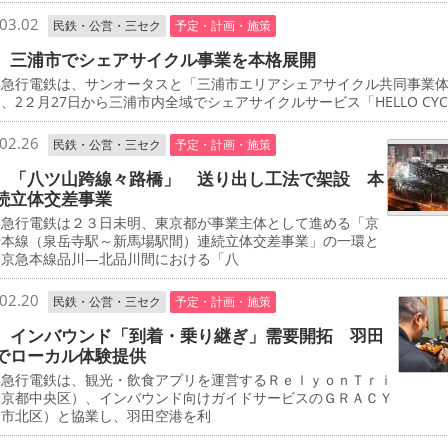
03.02
民鉄・公営・三セク
予定・計画・施策
 三浦市でシェアサイクル事業を本格展開
急行電鉄は、サンオータスと「三浦市エリアシェアサイクル共同事業
、2２月27日から三浦市内全域でシェアサイクルサービス「HELLO CYCL
02.26
民鉄・公営・三セク
予定・計画・施策
 「八ツ山跨線々路橋」 送り出し工法で架設 本
続立体交差事業
急行電鉄は２３日未明、東京都が事業主体として進める「京
行本線（泉岳寺駅～新馬場駅間）連続立体交差事業」の一環と
、京急本線品川―北品川間における「八
02.20
民鉄・公営・三セク
予定・計画・施策
 インバウンド「到着・乗り継ぎ」需要開拓 羽田
でローカル体験提供
急行電鉄は、観光・飲食アプリを運営するＲｅｌｙｏｎＴｒｉ
東京都中央区）、インバウンド向けガイドサービスのＧＲＡＣＹ
阪市北区）と協業し、羽田空港を利