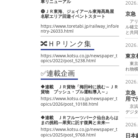
車リニューアル
2026.
🔴ＪＲ東海、ジェイアール東海髙島屋
京急
名駅エリア回遊イベントスタート
アリ
https://www.toretabi.jp/railway_info/e
ル確
ntry-26033.html
と共
🔀ＨＰリンク集
2026.
東京
https://www.kotsu.co.jp/newspaper_t
opics/2022/post_5238.html
東京
れ物横
✅連載企画
2026.
🔶連載 ＪＲ貨物「梅田峠に挑む～ＪＲ
貨物 プッシュ・プル運転導入～」
京急
用で
https://www.kotsu.co.jp/newspaper_t
opics/2026/post_10188.html
京浜
デジ
🔶連載 ＪＲフルーツパーク仙台あらは
まの挑戦―果実に託す復興と未来―
2026.
https://www.kotsu.co.jp/newspaper_t
opics/2025/post_9768.html
日本