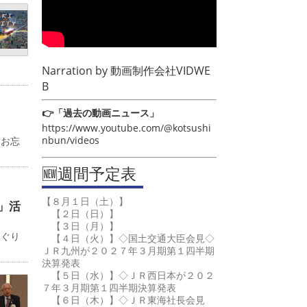
Narration by
動画制作会社VIDWE
B
👉「過去の動画ニュース」
https://www.youtube.com/@kotsushi
nbun/videos
るお忘
🆕週間予定表
【８月１日（土）】
」活
【２日（日）】
【３日（月）】
めぐり
【４日（火）】◇国土交通大臣会見◇
ＪＲ九州が２０２７年３月期第１四半期
決算発表
【５日（水）】◇ＪＲ西日本が２０２
７年３月期第１四半期決算発表
【６日（木）】◇ＪＲ東海社長会見