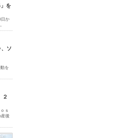
6」を
0日か
る。
ゥ、ソ
ド
移動を
 ２
Ｊｏｓ
の産後