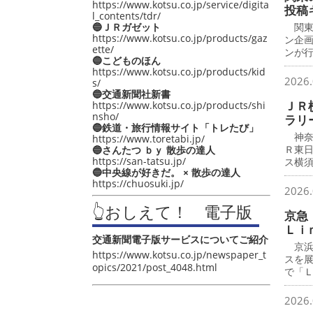
https://www.kotsu.co.jp/service/digita
投稿
l_contents/tdr/
🔵ＪＲガゼット
関東
https://www.kotsu.co.jp/products/gaz
ン企
ette/
ンが
🔵こどものほん
https://www.kotsu.co.jp/products/kid
2026.
s/
🔵交通新聞社新書
ＪＲ
https://www.kotsu.co.jp/products/shi
nsho/
ラリ
🔵鉄道・旅行情報サイト「トレたび」
神奈
https://www.toretabi.jp/
Ｒ東
🔵さんたつ ｂｙ 散歩の達人
https://san-tatsu.jp/
ス横
🔵中央線が好きだ。 × 散歩の達人
https://chuosuki.jp/
2026.
👆おしえて！ 電子版
京急
Ｌｉ
交通新聞電子版サービスについてご紹介
京浜
https://www.kotsu.co.jp/newspaper_t
スを
opics/2021/post_4048.html
で「
2026.