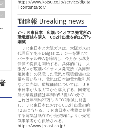
https://www.kotsu.co.jp/service/digita
l_contents/tdr/
📶速報 Breaking news
〜
👉ＪＲ東日本 広畑バイオマス発電所の
環境価値を購入 CO2排出量を約22万㌧
削減
ＪＲ東日本と大阪ガスは、大阪ガスの
代理店であるDaigas エナジーを通じて
バーチャルPPAを締結し、今月から環境
価値の提供を開始する。具体的には、大
阪ガスが広畑バイオマス発電所（兵庫県
姫路市）の発電した電気と環境価値の全
量を買い取り、電気は日本卸電力取引所
者
などに売却。環境価値については、ＪＲ
東日本が大阪ガスから購入する。同発電
所の環境価値は年間約5.3億kWh分で、
これは年間約22万㌧のCO2削減に相当
し、ＪＲ東日本におけるCO2排出量の約
12％に当たる。ＪＲ東日本が実際に使用
する電気は既存の小売契約により小売電
気事業者から供給される。
https://www.jreast.co.jp/