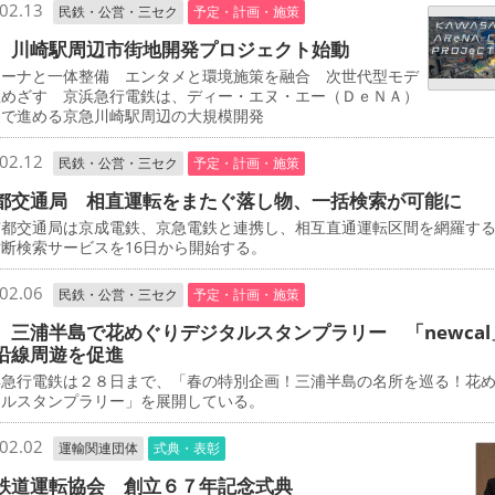
02.13
民鉄・公営・三セク
予定・計画・施策
 川崎駅周辺市街地開発プロジェクト始動
ーナと一体整備 エンタメと環境施策を融合 次世代型モデ
立めざす 京浜急行電鉄は、ディー・エヌ・エー（ＤｅＮＡ）
同で進める京急川崎駅周辺の大規模開発
02.12
民鉄・公営・三セク
予定・計画・施策
都交通局 相直運転をまたぐ落し物、一括検索が可能に
都交通局は京成電鉄、京急電鉄と連携し、相互直通運転区間を網羅す
断検索サービスを16日から開始する。
02.06
民鉄・公営・三セク
予定・計画・施策
 三浦半島で花めぐりデジタルスタンプラリー 「newcal
沿線周遊を促進
急行電鉄は２８日まで、「春の特別企画！三浦半島の名所を巡る！花
タルスタンプラリー」を展開している。
02.02
運輸関連団体
式典・表彰
鉄道運転協会 創立６７年記念式典