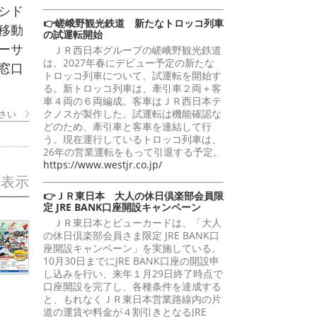
シド
👉嵯峨野観光鉄道 新たなトロッコ列車
移動
の試運転開始
ーサ
ＪＲ西日本グループの嵯峨野観光鉄道
は、2027年春にデビュー予定の新たな
窓口
トロッコ列車について、試運転を開始す
る。新トロッコ列車は、牽引車２両＋客
車４両の６両編成。客車はＪＲ西日本テ
クノスが製作した。試運転は機能確認な
さい
どのため、牽引車と客車を連結して行
う。現在運行しているトロッコ列車は、
26年の営業運転をもって引退する予定。
https://www.westjr.co.jp/
を表示
👉ＪＲ東日本 大人の休日倶楽部会員限
定 JRE BANK口座開設キャンペーン
ＪＲ東日本とビューカードは、「大人
の休日倶楽部会員さま限定 JRE BANK口
座開設キャンペーン」を実施している。
10月30日までにJRE BANK口座の開設申
し込みを行い、来年１月29日終了時点で
口座開設を完了し、各種条件を達成する
と、もれなくＪＲ東日本営業路線内の片
道の運賃や料金が４割引きとなるJRE