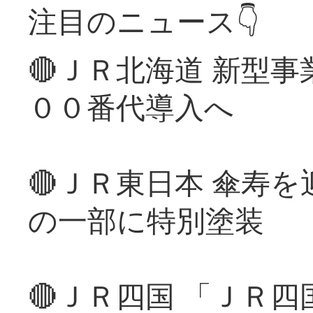
注目のニュース👇
🔴ＪＲ北海道 新型
００番代導入へ
🔴ＪＲ東日本 傘寿
の一部に特別塗装
🔴ＪＲ四国 「ＪＲ