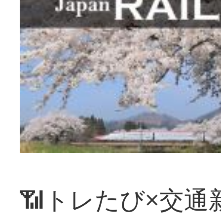
📶トレたび×交通