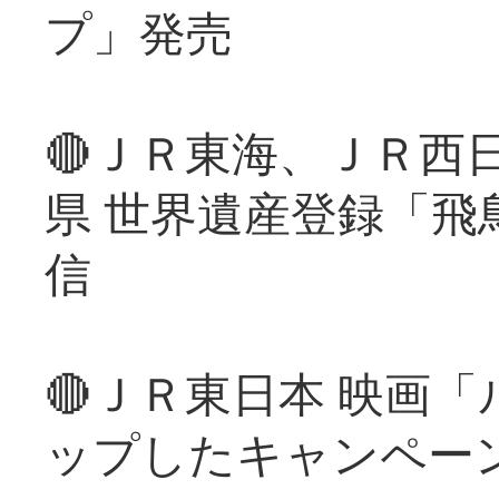
プ」発売
🔴ＪＲ東海、ＪＲ西
県 世界遺産登録「飛
信
🔴ＪＲ東日本 映画
ップしたキャンペー