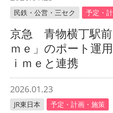
民鉄・公営・三セク
予定・計
京急 青物横丁駅前
ｍｅ」のポート運用
ｉｍｅと連携
2026.01.23
JR東日本
予定・計画・施策