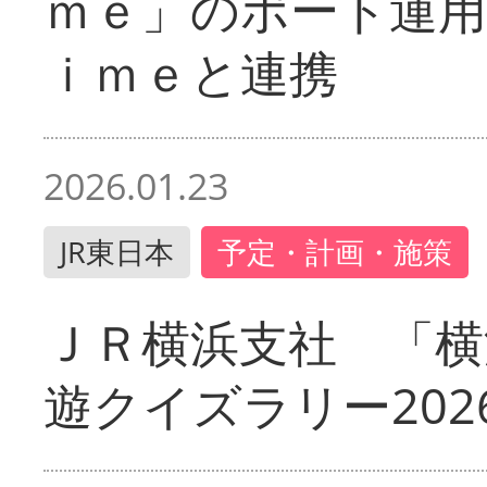
ｍｅ」のポート運用
ｉｍｅと連携
2026.01.23
JR東日本
予定・計画・施策
ＪＲ横浜支社 「横
遊クイズラリー202