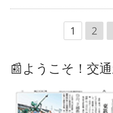
1
2
📰ようこそ！交