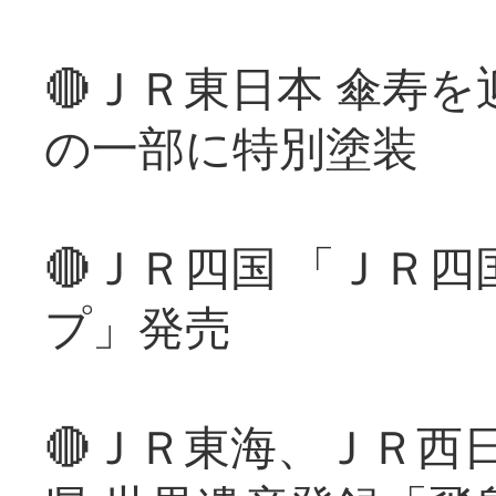
🔴ＪＲ東日本 傘寿
の一部に特別塗装
🔴ＪＲ四国 「ＪＲ
プ」発売
🔴ＪＲ東海、ＪＲ西