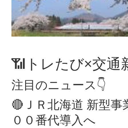
📶トレたび×交通
注目のニュース👇
🔴ＪＲ北海道 新型
００番代導入へ