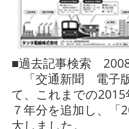
■過去記事検索 20
「交通新聞 電子版
て、これまでの201
７年分を追加し、「2
大しました