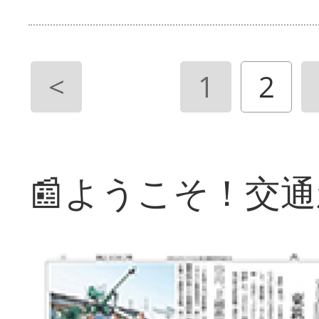
<
1
2
📰ようこそ！交