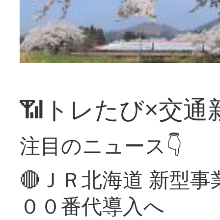
📶トレたび×交通
注目のニュース👇
🔴ＪＲ北海道 新型
００番代導入へ