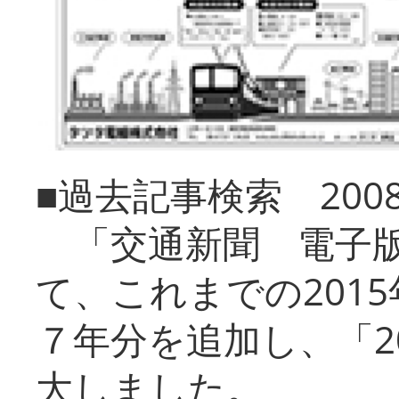
■過去記事検索 20
「交通新聞 電子版
て、これまでの201
７年分を追加し、「2
大しました