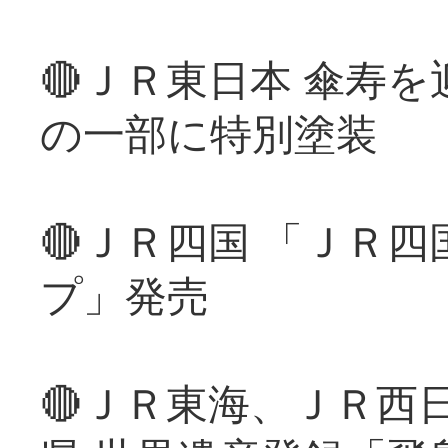
🔴ＪＲ東日本 傘寿
の一部に特別塗装
🔴ＪＲ四国 「ＪＲ
プ」発売
🔴ＪＲ東海、ＪＲ西