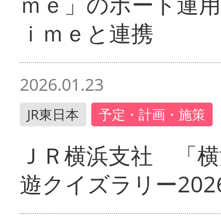
ｍｅ」のポート運用
ｉｍｅと連携
2026.01.23
JR東日本
予定・計画・施策
ＪＲ横浜支社 「横
遊クイズラリー202