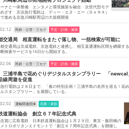
ーナと一体整備 エンタメと環境施策を融合 次世代型モデ
立めざす 京浜急行電鉄は、ディー・エヌ・エー（ＤｅＮＡ）
同で進める京急川崎駅周辺の大規模開発
02.12
民鉄・公営・三セク
予定・計画・施策
都交通局 相直運転をまたぐ落し物、一括検索が可能に
都交通局は京成電鉄、京急電鉄と連携し、相互直通運転区間を網羅す
断検索サービスを16日から開始する。
02.06
民鉄・公営・三セク
予定・計画・施策
 三浦半島で花めぐりデジタルスタンプラリー 「newcal
沿線周遊を促進
急行電鉄は２８日まで、「春の特別企画！三浦半島の名所を巡る！花
タルスタンプラリー」を展開している。
02.02
運輸関連団体
式典・表彰
鉄道運転協会 創立６７年記念式典
念賞に広島電鉄 日本鉄道運転協会は１月２９日、東京・飯田橋の
ルメトロポリタンエドモントで「創立６７周年記念式典」を開催し