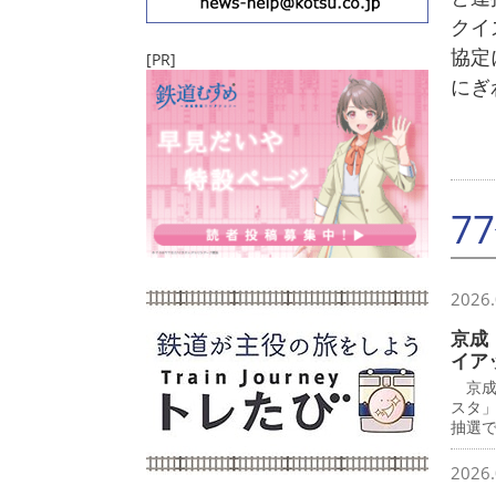
クイ
協定
[PR]
にぎ
7
2026.
京成
イア
京成
スタ
抽選で
2026.