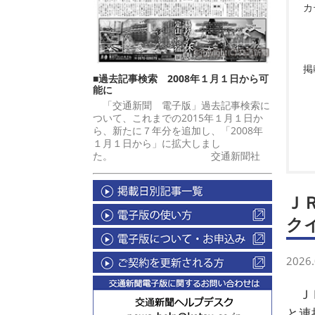
カ
掲
■過去記事検索 2008年１月１日から可
能に
「交通新聞 電子版」過去記事検索に
ついて、これまでの2015年１月１日か
ら、新たに７年分を追加し、「2008年
１月１日から」に拡大しまし
た。 交通新聞社
Ｊ
ク
2026.
ＪＲ
と連