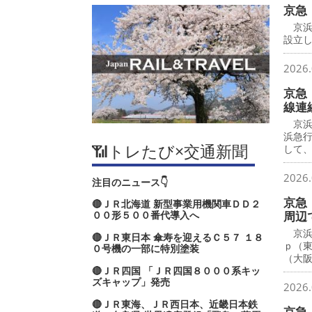
京急
京浜
設立し
2026.
京急
線連
京浜
浜急
📶トレたび×交通新聞
して
2026.
注目のニュース👇
京急
🔴ＪＲ北海道 新型事業用機関車ＤＤ２
００形５００番代導入へ
周辺
京浜
🔴ＪＲ東日本 傘寿を迎えるＣ５７ １８
ｐ（
０号機の一部に特別塗装
（大
🔴ＪＲ四国 「ＪＲ四国８０００系キッ
ズキャップ」発売
2026.
🔴ＪＲ東海、ＪＲ西日本、近畿日本鉄
京急