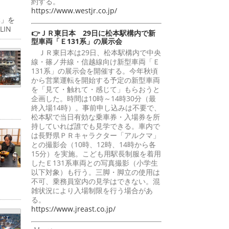
約する。
https://www.westjr.co.jp/
体」を
IN
👉ＪＲ東日本 29日に松本駅構内で新
型車両「Ｅ131系」の展示会
ＪＲ東日本は29日、松本駅構内で中央
線・篠ノ井線・信越線向け新型車両「Ｅ
131系」の展示会を開催する。今年秋頃
から営業運転を開始する予定の新型車両
を「見て・触れて・感じて」もらおうと
企画した。時間は10時～14時30分（最
終入場14時）。事前申し込みは不要で、
松本駅で当日有効な乗車券・入場券を所
持していれば誰でも見学できる。車内で
は長野県ＰＲキャラクター「アルクマ」
との撮影会（10時、12時、14時から各
15分）を実施。こども用駅長制服を着用
したＥ131系車両との写真撮影（小学生
以下対象）も行う。三脚・脚立の使用は
不可、乗務員室内の見学はできない。混
雑状況により入場制限を行う場合があ
る。
https://www.jreast.co.jp/