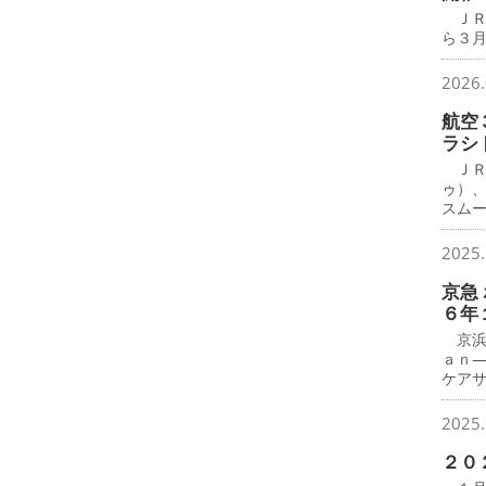
ＪＲ
ら３月
2026.
航空
ラシ
ＪＲ
ゥ）
スム
2025.
京急
６年
京浜
ａｎ
ケア
2025.
２０