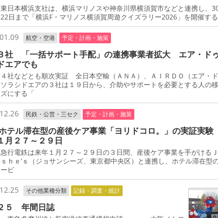
東日本横浜支社は、横浜マリノスや神奈川県横須賀市などと連携し、3
22日まで「横浜F・マリノス横須賀周遊クイズラリー2026」を開催す
01.09
航空・空港
予定・計画・施策
３社 「一括サポート手配」の連携事業者拡大 エア・ド
ドエアでも
４社などとも順次実証 全日本空輸（ＡＮＡ）、ＡＩＲＤＯ（エア・
、ソラシドエアの３社は１９日から、介助やサポートを必要とする人の
ーズにする「
12.26
民鉄・公営・三セク
予定・計画・施策
 ホテル滞在型の産後ケア事業「ヨリドコロ。」の実証実験
１月２７～２９日
急行電鉄は来年１月２７～２９日の３日間、産後ケア事業を手がける
―ｓｈｅ’ｓ（ジョサンシーズ、東京都中央区）と連携し、ホテル滞在型
サービ
12.25
その他業種分類
記録・調査・統計
２５ 年間日誌