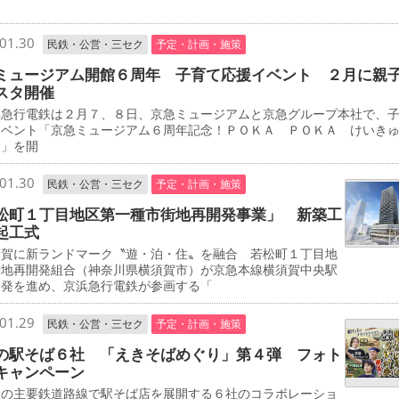
01.30
民鉄・公営・三セク
予定・計画・施策
ミュージアム開館６周年 子育て応援イベント ２月に親
スタ開催
急行電鉄は２月７、８日、京急ミュージアムと京急グループ本社で、
イベント「京急ミュージアム６周年記念！ＰＯＫＡ ＰＯＫＡ けいき
タ」を開
01.30
民鉄・公営・三セク
予定・計画・施策
松町１丁目地区第一種市街地再開発事業」 新築工
起工式
賀に新ランドマーク〝遊・泊・住〟を融合 若松町１丁目地
街地再開発組合（神奈川県横須賀市）が京急本線横須賀中央駅
開発を進め、京浜急行電鉄が参画する「
01.29
民鉄・公営・三セク
予定・計画・施策
の駅そば６社 「えきそばめぐり」第４弾 フォト
キャンペーン
の主要鉄道路線で駅そば店を展開する６社のコラボレーショ