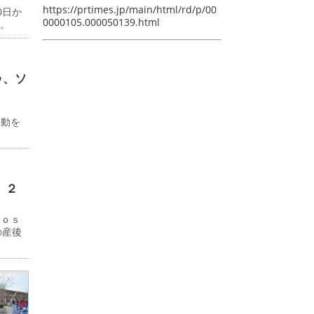
https://prtimes.jp/main/html/rd/p/00
0日か
0000105.000050139.html
る。
ゥ、ソ
ド
移動を
 ２
Ｊｏｓ
の産後