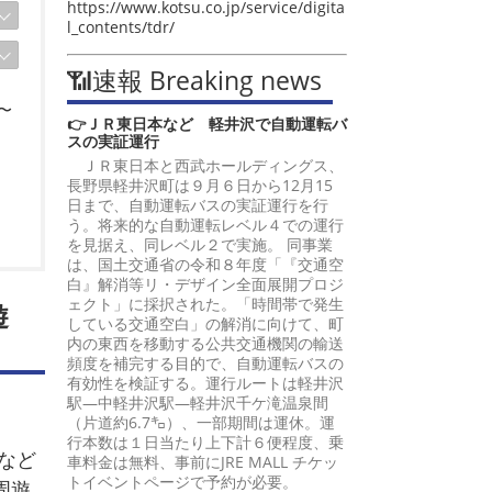
https://www.kotsu.co.jp/service/digita
l_contents/tdr/
📶速報 Breaking news
〜
👉ＪＲ東日本など 軽井沢で自動運転バ
スの実証運行
ＪＲ東日本と西武ホールディングス、
長野県軽井沢町は９月６日から12月15
日まで、自動運転バスの実証運行を行
う。将来的な自動運転レベル４での運行
を見据え、同レベル２で実施。 同事業
は、国土交通省の令和８年度「『交通空
白』解消等リ・デザイン全面展開プロジ
ェクト」に採択された。「時間帯で発生
遊
している交通空白」の解消に向けて、町
内の東西を移動する公共交通機関の輸送
頻度を補完する目的で、自動運転バスの
有効性を検証する。運行ルートは軽井沢
駅―中軽井沢駅―軽井沢千ケ滝温泉間
（片道約6.7㌔）、一部期間は運休。運
行本数は１日当たり上下計６便程度、乗
など
車料金は無料、事前にJRE MALL チケッ
トイベントページで予約が必要。
周遊