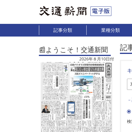
記事分類
業種分類
記
📰ようこそ！交通新聞
2026年８月10日付
－
検