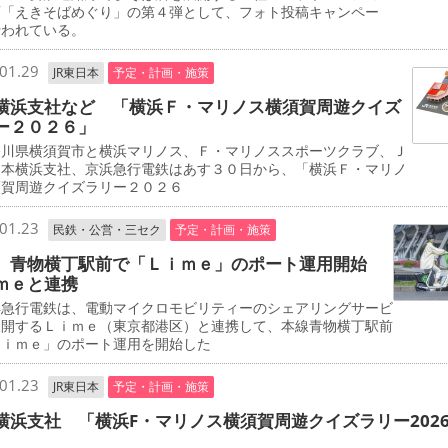
画「えきそばめぐり」の第４弾として、フォト投稿キャンペー
行われている。
01.29
JR東日本
予定・計画・施策
横浜支社など 「横浜Ｆ・マリノス横須賀周遊クイズ
ー２０２６」
川県横須賀市と横浜マリノス、Ｆ・マリノススポーツクラブ、Ｊ
日本横浜支社、京浜急行電鉄はあす３０日から、「横浜Ｆ・マリノ
須賀周遊クイズラリー２０２６
01.23
民鉄・公営・三セク
予定・計画・施策
 青物横丁駅前で「Ｌｉｍｅ」のポート運用開始
ｍｅと連携
急行電鉄は、電動マイクロモビリティーのシェアリングサービ
展開するＬｉｍｅ（東京都港区）と連携して、本線青物横丁駅前
Ｌｉｍｅ」のポート運用を開始した
01.23
JR東日本
予定・計画・施策
横浜支社 「横浜F・マリノス横須賀周遊クイズラリー202