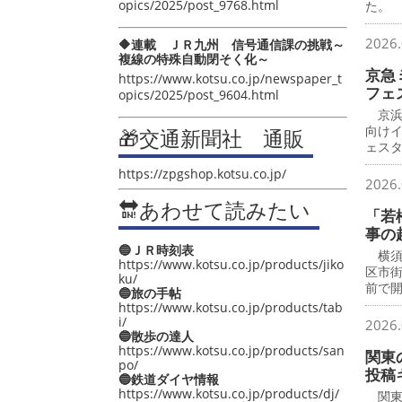
opics/2025/post_9768.html
た。
2026.
🔶連載 ＪＲ九州 信号通信課の挑戦～
複線の特殊自動閉そく化～
京急
https://www.kotsu.co.jp/newspaper_t
フェ
opics/2025/post_9604.html
京浜
向け
🎁交通新聞社 通販
ェス
https://zpgshop.kotsu.co.jp/
2026.
🔛あわせて読みたい
「若
事の
🔵ＪＲ時刻表
横須
https://www.kotsu.co.jp/products/jiko
区市
ku/
前で
🔵旅の手帖
https://www.kotsu.co.jp/products/tab
i/
2026.
🔵散歩の達人
https://www.kotsu.co.jp/products/san
関東
po/
投稿
🔵鉄道ダイヤ情報
https://www.kotsu.co.jp/products/dj/
関東