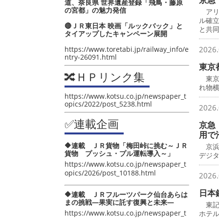
道、奈良県 世界遺産登録「飛鳥・藤原
の宮都」の魅力発信
アリ
ル確
🔴ＪＲ東日本 映画「ルックバック」と
と共
タイアップしたキャンペーン展開
https://www.toretabi.jp/railway_info/e
2026.
ntry-26091.html
東京
🔀ＨＰリンク集
東京
れ物横
https://www.kotsu.co.jp/newspaper_t
opics/2022/post_5238.html
2026.
✅連載企画
京急
用で
🔶連載 ＪＲ貨物「梅田峠に挑む～ＪＲ
京浜
貨物 プッシュ・プル運転導入～」
デジ
https://www.kotsu.co.jp/newspaper_t
opics/2026/post_10188.html
2026.
日本
🔶連載 ＪＲフルーツパーク仙台あらは
まの挑戦―果実に託す復興と未来―
東記
https://www.kotsu.co.jp/newspaper_t
ホテ