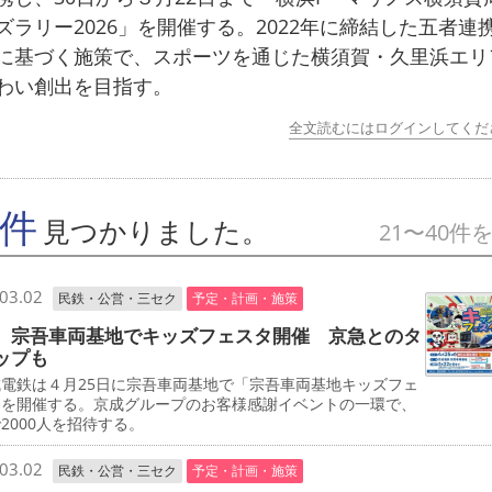
ズラリー2026」を開催する。2022年に締結した五者連
に基づく施策で、スポーツを通じた横須賀・久里浜エリ
わい創出を目指す。
全文読むにはログインしてくだ
7件
見つかりました。
21〜40件
03.02
民鉄・公営・三セク
予定・計画・施策
 宗吾車両基地でキッズフェスタ開催 京急とのタ
ップも
電鉄は４月25日に宗吾車両基地で「宗吾車両基地キッズフェ
」を開催する。京成グループのお客様感謝イベントの一環で、
2000人を招待する。
03.02
民鉄・公営・三セク
予定・計画・施策