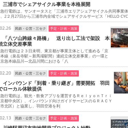
 三浦市でシェアサイクル事業を本格展開
急行電鉄は、サンオータスと「三浦市エリアシェアサイクル共同事業
、2２月27日から三浦市内全域でシェアサイクルサービス「HELLO CYCL
02.26
民鉄・公営・三セク
予定・計画・施策
 「八ツ山跨線々路橋」 送り出し工法で架設 本
続立体交差事業
急行電鉄は２３日未明、東京都が事業主体として進める「京
行本線（泉岳寺駅～新馬場駅間）連続立体交差事業」の一環と
、京急本線品川―北品川間における「八
02.20
民鉄・公営・三セク
予定・計画・施策
 インバウンド「到着・乗り継ぎ」需要開拓 羽田
でローカル体験提供
急行電鉄は、観光・飲食アプリを運営するＲｅｌｙｏｎＴｒｉ
東京都中央区）、インバウンド向けガイドサービスのＧＲＡＣＹ
阪市北区）と協業し、羽田空港を利
02.13
民鉄・公営・三セク
予定・計画・施策
 川崎駅周辺市街地開発プロジェクト始動