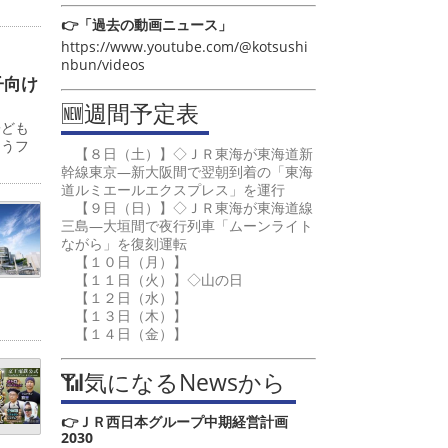
👉「過去の動画ニュース」
https://www.youtube.com/@kotsushi
nbun/videos
子向け
🆕週間予定表
子ども
ゅうフ
【８日（土）】◇ＪＲ東海が東海道新
幹線東京―新大阪間で翌朝到着の「東海
道ルミエールエクスプレス」を運行
【９日（日）】◇ＪＲ東海が東海道線
三島―大垣間で夜行列車「ムーンライト
ながら」を復刻運転
【１０日（月）】
【１１日（火）】◇山の日
【１２日（水）】
【１３日（木）】
【１４日（金）】
📶気になるNewsから
👉ＪＲ西日本グループ中期経営計画
2030