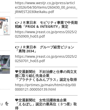
https://www.westjr.co.jp/press/articl
e/2026/04/30/items/260430_00_press_
JRWEST2030keikaku.pdf
👉ＪＲ東日本 モビリティ事業で中長期
戦略「PRIDE & INTEGRITY」策定
https://www.jreast.co.jp/press/2025/2
0250909_ho03.pdf
👉ＪＲ東日本 グループ経営ビジョン
「勇翔 2034」
https://www.jreast.co.jp/press/2025/2
0250701_ho03.pdf
💖交通新聞社 不妊治療と仕事の両立支
援に取り組む先進企業
「プラチナくるみんプラス」認定を取得
https://prtimes.jp/main/html/rd/p/00
0000121.000050139.html
💖交通新聞社 女性活躍推進企業
6」を
「えるぼし」認定の最高位（３つ星）取
得