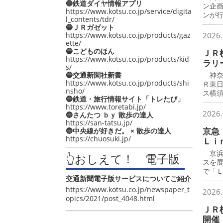
🔵鉄道ダイヤ情報アプリ
ン企
https://www.kotsu.co.jp/service/digita
ンが
l_contents/tdr/
🔵ＪＲガゼット
https://www.kotsu.co.jp/products/gaz
2026.
ette/
🔵こどものほん
ＪＲ
https://www.kotsu.co.jp/products/kid
ラリ
s/
🔵交通新聞社新書
神奈
https://www.kotsu.co.jp/products/shi
Ｒ東
nsho/
ス横
🔵鉄道・旅行情報サイト「トレたび」
https://www.toretabi.jp/
2026.
🔵さんたつ ｂｙ 散歩の達人
https://san-tatsu.jp/
京急
🔵中央線が好きだ。 × 散歩の達人
https://chuosuki.jp/
Ｌｉ
京浜
👆おしえて！ 電子版
スを
で「
交通新聞電子版サービスについてご紹介
https://www.kotsu.co.jp/newspaper_t
2026.
opics/2021/post_4048.html
ＪＲ
開催