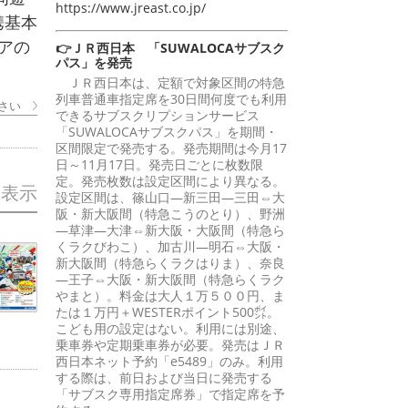
https://www.jreast.co.jp/
携基本
アの
👉ＪＲ西日本 「SUWALOCAサブスク
パス」を発売
ＪＲ西日本は、定額で対象区間の特急
列車普通車指定席を30日間何度でも利用
さい
できるサブスクリプションサービス
「SUWALOCAサブスクパス」を期間・
区間限定で発売する。発売期間は今月17
日～11月17日。発売日ごとに枚数限
定。発売枚数は設定区間により異なる。
を表示
設定区間は、篠山口―新三田―三田⇔大
阪・新大阪間（特急こうのとり）、野洲
―草津―大津⇔新大阪・大阪間（特急ら
くラクびわこ）、加古川―明石⇔大阪・
新大阪間（特急らくラクはりま）、奈良
―王子⇔大阪・新大阪間（特急らくラク
やまと）。料金は大人１万５００円、ま
たは１万円＋WESTERポイント500㌽。
こども用の設定はない。利用には別途、
乗車券や定期乗車券が必要。発売はＪＲ
西日本ネット予約「e5489」のみ。利用
する際は、前日および当日に発売する
「サブスク専用指定席券」で指定席を予