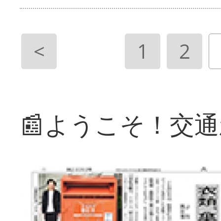
<
1
2
📰ようこそ！交