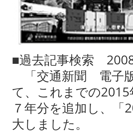
■過去記事検索 20
「交通新聞 電子版
て、これまでの201
７年分を追加し、「2
大しました