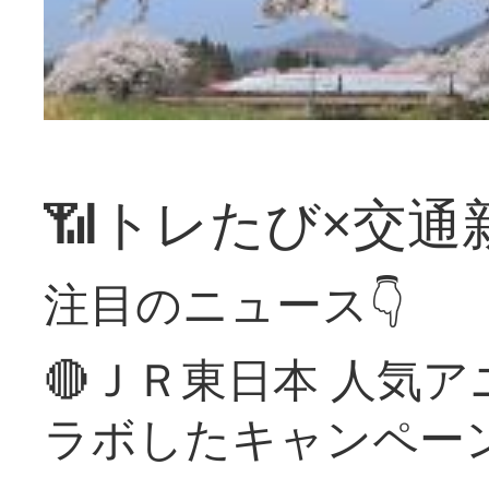
📶トレたび×交通
注目のニュース👇
🔴ＪＲ東日本 人気
ラボしたキャンペー