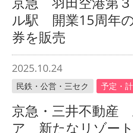
京急 羽田空港第３
ル駅 開業15周年
券を販売
2025.10.24
民鉄・公営・三セク
予定・計
京急・三井不動産 
ア 新たなリゾー