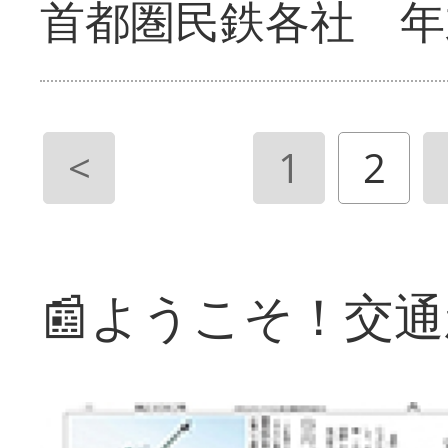
首都圏民鉄各社 年
<
1
2
📰ようこそ！交