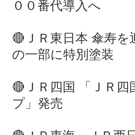
００番代導入へ
🔴ＪＲ東日本 傘寿
の一部に特別塗装
🔴ＪＲ四国 「ＪＲ
プ」発売