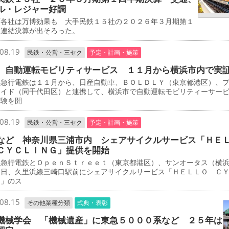
ル・レジャー好調
各社は万博効果も 大手民鉄１５社の２０２６年３月期第１
期連結決算が出そろった。
08.19
民鉄・公営・三セク
予定・計画・施策
 自動運転モビリティサービス １１月から横浜市内で実
急行電鉄は１１月から、日産自動車、ＢＯＬＤＬＹ（東京都港区）、
エイド（同千代田区）と連携して、横浜市で自動運転モビリティーサー
実験を開
08.19
民鉄・公営・三セク
予定・計画・施策
など 神奈川県三浦市内 シェアサイクルサービス「ＨＥ
ＣＹＣＬＩＮＧ」提供を開始
急行電鉄とＯｐｅｎＳｔｒｅｅｔ（東京都港区）、サンオータス（横
３日、久里浜線三崎口駅前にシェアサイクルサービス「ＨＥＬＬＯ Ｃ
Ｇ」のス
08.15
その他業種分類
式典・表彰
機械学会 「機械遺産」に東急５０００系など ２５年は