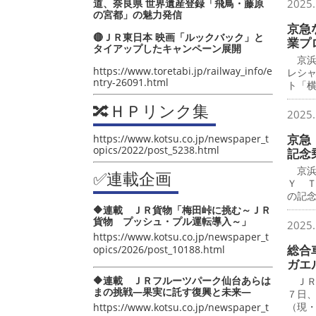
道、奈良県 世界遺産登録「飛鳥・藤原
2025.
の宮都」の魅力発信
京急
🔴ＪＲ東日本 映画「ルックバック」と
業プ
タイアップしたキャンペーン展開
京浜
https://www.toretabi.jp/railway_info/e
レシ
ntry-26091.html
ト「
🔀ＨＰリンク集
2025.
京急 
https://www.kotsu.co.jp/newspaper_t
opics/2022/post_5238.html
記念
京浜
✅連載企画
Ｙ 
の記
🔶連載 ＪＲ貨物「梅田峠に挑む～ＪＲ
貨物 プッシュ・プル運転導入～」
2025.
https://www.kotsu.co.jp/newspaper_t
総合
opics/2026/post_10188.html
ガエ
🔶連載 ＪＲフルーツパーク仙台あらは
ＪＲ
まの挑戦―果実に託す復興と未来―
７日
（現
https://www.kotsu.co.jp/newspaper_t