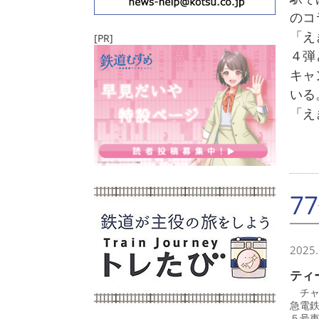
のコ
「え
[PR]
４弾
キャ
いる
「え
7
2025.
ティ
チャ
急電
５号