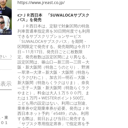
https://www.jreast.co.jp/
👉ＪＲ西日本 「SUWALOCAサブスク
パス」を発売
ＪＲ西日本は、定額で対象区間の特急
列車普通車指定席を30日間何度でも利用
できるサブスクリプションサービス
「SUWALOCAサブスクパス」を期間・
区間限定で発売する。発売期間は今月17
日～11月17日。発売日ごとに枚数限
さい
定。発売枚数は設定区間により異なる。
設定区間は、篠山口―新三田―三田⇔大
阪・新大阪間（特急こうのとり）、野洲
―草津―大津⇔新大阪・大阪間（特急ら
くラクびわこ）、加古川―明石⇔大阪・
新大阪間（特急らくラクはりま）、奈良
を表示
―王子⇔大阪・新大阪間（特急らくラク
やまと）。料金は大人１万５００円、ま
たは１万円＋WESTERポイント500㌽。
こども用の設定はない。利用には別途、
乗車券や定期乗車券が必要。発売はＪＲ
西日本ネット予約「e5489」のみ。利用
現・東
する際は、前日および当日に発売する
５０１
「サブスク専用指定席券」で指定席を予