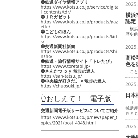
🔵鉄道ダイヤ情報アプリ
2025.
https://www.kotsu.co.jp/service/digita
l_contents/tdr/
横浜
🔵ＪＲガゼット
認定
https://www.kotsu.co.jp/products/gaz
ette/
横浜
🔵こどものほん
歴史
https://www.kotsu.co.jp/products/kid
s/
🔵交通新聞社新書
2025.
https://www.kotsu.co.jp/products/shi
nsho/
高松
🔵鉄道・旅行情報サイト「トレたび」
色を
https://www.toretabi.jp/
🔵さんたつ ｂｙ 散歩の達人
こと
https://san-tatsu.jp/
🔵中央線が好きだ。 × 散歩の達人
2025.
https://chuosuki.jp/
日本
👆おしえて！ 電子版
Ｊ―
械遺
交通新聞電子版サービスについてご紹介
ＲＥ
https://www.kotsu.co.jp/newspaper_t
opics/2021/post_4048.html
2025.
大手