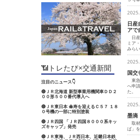
2025.
日産
アで
日産
ミア
みら
2025.
📶トレたび×交通新聞
国交
東急
注目のニュース👇
へ申
🔴ＪＲ北海道 新型事業用機関車ＤＤ２
た。
００形５００番代導入へ
2025.
🔴ＪＲ東日本 傘寿を迎えるＣ５７ １８
０号機の一部に特別塗装
墨滴
🔴ＪＲ四国 「ＪＲ四国８０００系キッ
取材
ズキャップ」発売
ば」
🔴ＪＲ東海、ＪＲ西日本、近畿日本鉄