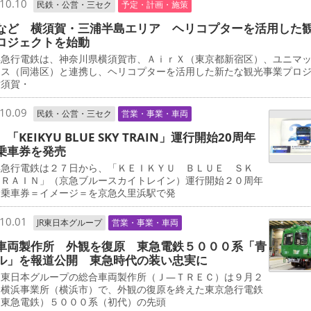
10.10
民鉄・公営・三セク
予定・計画・施策
など 横須賀・三浦半島エリア ヘリコプターを活用した
ロジェクトを始動
急行電鉄は、神奈川県横須賀市、ＡｉｒＸ（東京都新宿区）、ユニマ
ャス（同港区）と連携し、ヘリコプターを活用した新たな観光事業プロ
横須賀・
10.09
民鉄・公営・三セク
営業・事業・車両
「KEIKYU BLUE SKY TRAIN」運行開始20周年
乗車券を発売
急行電鉄は２７日から、「ＫＥＩＫＹＵ ＢＬＵＥ ＳＫ
ＴＲＡＩＮ」（京急ブルースカイトレイン）運行開始２０周年
念乗車券＝イメージ＝を京急久里浜駅で発
10.01
JR東日本グループ
営業・事業・車両
車両製作所 外観を復原 東急電鉄５０００系「青
ル」を報道公開 東急時代の装い忠実に
東日本グループの総合車両製作所（Ｊ―ＴＲＥＣ）は９月２
、横浜事業所（横浜市）で、外観の復原を終えた東京急行電鉄
・東急電鉄）５０００系（初代）の先頭