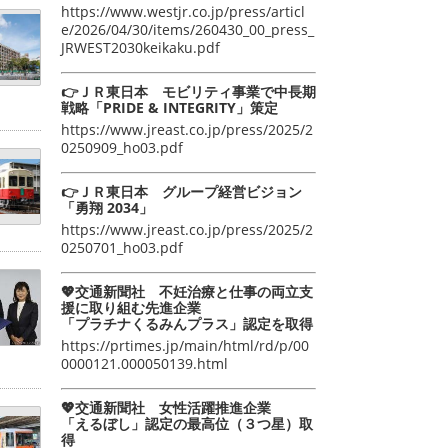
https://www.westjr.co.jp/press/articl
e/2026/04/30/items/260430_00_press_
JRWEST2030keikaku.pdf
👉ＪＲ東日本 モビリティ事業で中長期
戦略「PRIDE & INTEGRITY」策定
https://www.jreast.co.jp/press/2025/2
0250909_ho03.pdf
👉ＪＲ東日本 グループ経営ビジョン
「勇翔 2034」
https://www.jreast.co.jp/press/2025/2
0250701_ho03.pdf
💖交通新聞社 不妊治療と仕事の両立支
援に取り組む先進企業
「プラチナくるみんプラス」認定を取得
https://prtimes.jp/main/html/rd/p/00
0000121.000050139.html
💖交通新聞社 女性活躍推進企業
「えるぼし」認定の最高位（３つ星）取
得