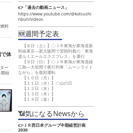
👉「過去の動画ニュース」
https://www.youtube.com/@kotsushi
nbun/videos
空燃料
🆕週間予定表
【８日（土）】◇ＪＲ東海が東海道新
幹線東京―新大阪間で翌朝到着の「東海
宿で体
道ルミエールエクスプレス」を運行
【９日（日）】◇ＪＲ東海が東海道線
三島―大垣間で夜行列車「ムーンライト
プター
ながら」を復刻運転
ら開始
【１０日（月）】
【１１日（火）】◇山の日
【１２日（水）】
【１３日（木）】
【１４日（金）】
📶気になるNewsから
👉ＪＲ西日本グループ中期経営計画
2030