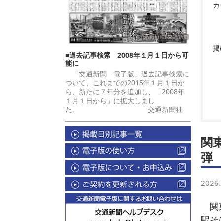
カ
掲
■過去記事検索 2008年１月１日から可
能に
「交通新聞 電子版」過去記事検索に
ついて、これまでの2015年１月１日か
ら、新たに７年分を追加し、「2008年
１月１日から」に拡大しまし
た。 交通新聞社
関
弾
2026.
関東
駅そ