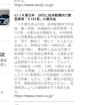
約する。
https://www.westjr.co.jp/
👉ＪＲ東日本 29日に松本駅構内で新
型車両「Ｅ131系」の展示会
ＪＲ東日本は29日、松本駅構内で中央
線・篠ノ井線・信越線向け新型車両「Ｅ
131系」の展示会を開催する。今年秋頃
から営業運転を開始する予定の新型車両
を「見て・触れて・感じて」もらおうと
企画した。時間は10時～14時30分（最
終入場14時）。事前申し込みは不要で、
松本駅で当日有効な乗車券・入場券を所
認定
持していれば誰でも見学できる。車内で
交通省
は長野県ＰＲキャラクター「アルクマ」
発表し
との撮影会（10時、12時、14時から各
15分）を実施。こども用駅長制服を着用
したＥ131系車両との写真撮影（小学生
以下対象）も行う。三脚・脚立の使用は
不可、乗務員室内の見学はできない。混
雑状況により入場制限を行う場合があ
る。
駅そ
https://www.jreast.co.jp/