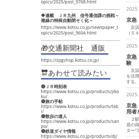
opics/2025/post_9768.html
2025.
🔶連載 ＪＲ九州 信号通信課の挑戦～
京急
複線の特殊自動閉そく化～
https://www.kotsu.co.jp/newspaper_t
京浜
opics/2025/post_9604.html
（Ｓ
2025.
🎁交通新聞社 通販
京急
https://zpgshop.kotsu.co.jp/
験
京浜急
🔛あわせて読みたい
を活
する
🔵ＪＲ時刻表
https://www.kotsu.co.jp/products/jiko
2025.
ku/
🔵旅の手帖
京急
https://www.kotsu.co.jp/products/tab
用者
i/
🔵散歩の達人
２駅
https://www.kotsu.co.jp/products/san
居の
po/
ター
🔵鉄道ダイヤ情報
https://www.kotsu.co.jp/products/dj/