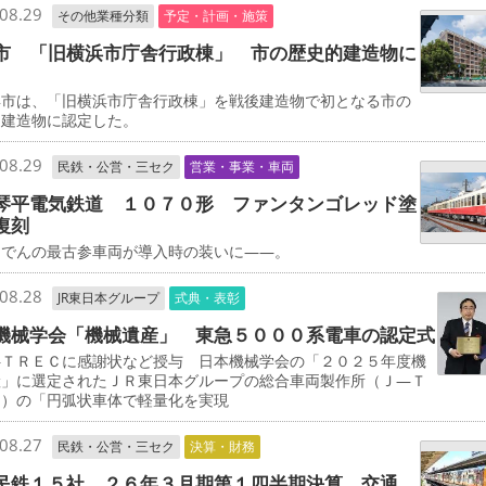
08.29
その他業種分類
予定・計画・施策
市 「旧横浜市庁舎行政棟」 市の歴史的建造物に
市は、「旧横浜市庁舎行政棟」を戦後建造物で初となる市の
的建造物に認定した。
08.29
民鉄・公営・三セク
営業・事業・車両
琴平電気鉄道 １０７０形 ファンタンゴレッド塗
復刻
でんの最古参車両が導入時の装いに――。
08.28
JR東日本グループ
式典・表彰
機械学会「機械遺産」 東急５０００系電車の認定式
ＴＲＥＣに感謝状など授与 日本機械学会の「２０２５年度機
産」に選定されたＪＲ東日本グループの総合車両製作所（Ｊ―Ｔ
Ｃ）の「円弧状車体で軽量化を実現
08.27
民鉄・公営・三セク
決算・財務
民鉄１５社 ２６年３月期第１四半期決算 交通、