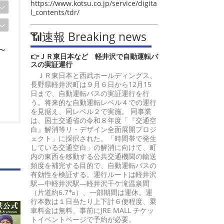
https://www.kotsu.co.jp/service/digita
l_contents/tdr/
📶速報 Breaking news
〜
👉ＪＲ東日本など 軽井沢で自動運転バ
スの実証運行
ＪＲ東日本と西武ホールディングス、
長野県軽井沢町は９月６日から12月15
日まで、自動運転バスの実証運行を行
う。将来的な自動運転レベル４での運行
を見据え、同レベル２で実施。 同事業
は、国土交通省の令和８年度「『交通空
白』解消等リ・デザイン全面展開プロジ
ェクト」に採択された。「時間帯で発生
４
している交通空白」の解消に向けて、町
内の東西を移動する公共交通機関の輸送
頻度を補完する目的で、自動運転バスの
有効性を検証する。運行ルートは軽井沢
駅―中軽井沢駅―軽井沢千ケ滝温泉間
（片道約6.7㌔）、一部期間は運休。運
行本数は１日当たり上下計６便程度、乗
車料金は無料、事前にJRE MALL チケッ
トイベントページで予約が必要。