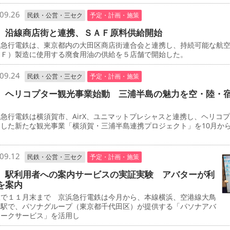
09.26
民鉄・公営・三セク
予定・計画・施策
 沿線商店街と連携、ＳＡＦ原料供給開始
急行電鉄は、東京都内の大田区商店街連合会と連携し、持続可能な航
ＡＦ）製造に使用する廃食用油の供給を５店舗で開始した。
09.24
民鉄・公営・三セク
予定・計画・施策
 ヘリコプター観光事業始動 三浦半島の魅力を空・陸・
行電鉄は横須賀市、AirX、ユニマットプレシャスと連携し、ヘリコ
用した新たな観光事業「横須賀・三浦半島連携プロジェクト」を10月か
。
09.12
民鉄・公営・三セク
予定・計画・施策
 駅利用者への案内サービスの実証実験 アバターが利
を案内
で１１月末まで 京浜急行電鉄は今月から、本線横浜、空港線大鳥
両駅で、パソナグループ（東京都千代田区）が提供する「パソナアバ
ワークサービス」を活用し