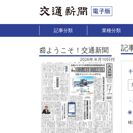
記事分類
業種分類
記
📰ようこそ！交通新聞
2026年８月10日付
－
検