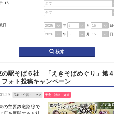
テゴリ
載日
年
月
日
年
月
日
検索
東の駅そば６社 「えきそばめぐり」第
 フォト投稿キャンペーン
01.29
民鉄・公営・三セク
予定・計画・施策
の主要鉄道路線で
ば店を展開する６社