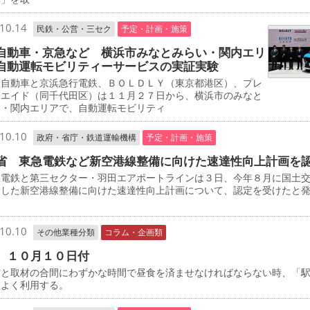
10.14
民鉄・公営・三セク
予定・計画・施策
自動車・京急など 横浜市みなとみらい・関内エリ
自動運転モビリティーサービスの実証実験
自動車と京浜急行電鉄、ＢＯＬＤＬＹ（東京都港区）、プレ
・エイド（同千代田区）は１１月２７日から、横浜市のみなと
い・関内エリアで、自動運転モビリティ
10.10
政府・省庁・鉄道運輸機構
予定・計画・施策
省 東急電鉄など新空港線整備に向けた速達性向上計画を
電鉄と第三セクター・羽田エアポートラインは３日、今年８月に国土
請した新空港線整備に向けた速達性向上計画について、認定を受けたと
10.10
その他業種分類
コラム・企画類
 １０月１０日付
と取材の合間にわずかな時間で昼食を済ませなければならない時、「
をよく利用する。