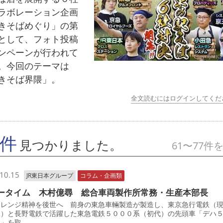
ラボレーション企画
きそばめぐり」の第
として、フォト投稿
ンペーンが行われて
。今回のテーマは
きそば界隈」。
全文読むにはログインしてくだ
7件
見つかりました。
61〜77件
10.15
JR東日本グループ
コラム・企画類
ータイム 木村億尋 総合車両製作所常務・生産本部長
レンジ精神を後世へ 前身の東急車輛製造が製造し、東京急行電鉄（
鉄）と長野電鉄で活躍した東急電鉄５０００系（初代）の先頭車「デハ
車」を取