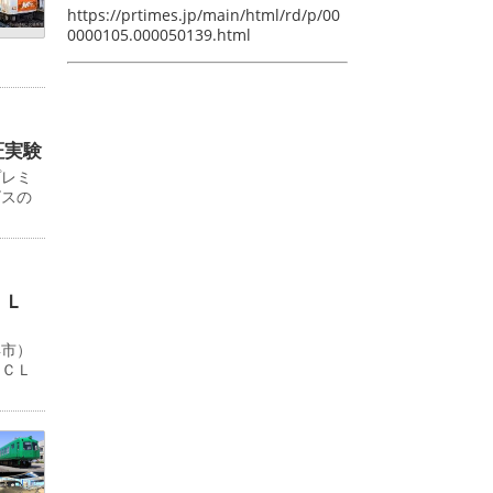
https://prtimes.jp/main/html/rd/p/00
0000105.000050139.html
証実験
プレミ
ビスの
ＬＬ
浜市）
ＹＣＬ