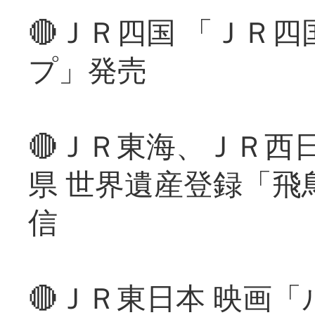
🔴ＪＲ四国 「ＪＲ
プ」発売
🔴ＪＲ東海、ＪＲ西
県 世界遺産登録「飛
信
🔴ＪＲ東日本 映画