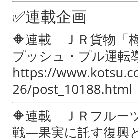
✅連載企画
🔶連載 ＪＲ貨物
プッシュ・プル運転
https://www.kotsu.c
26/post_10188.html
🔶連載 ＪＲフルー
戦―果実に託す復興