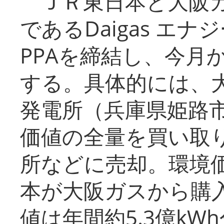
ＪＲ東日本と大阪ガ
であるDaigas エ
PPAを締結し、今月
する。具体的には、
発電所（兵庫県姫路
価値の全量を買い取
所などに売却。環境
本が大阪ガスから購
値は年間約5.3億kW