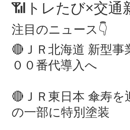
📶トレたび×交通
注目のニュース👇
🔴ＪＲ北海道 新型
００番代導入へ
🔴ＪＲ東日本 傘寿
の一部に特別塗装