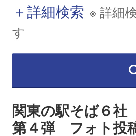
＋
詳細検索
※ 詳細
す
関東の駅そば６社
第４弾 フォト投