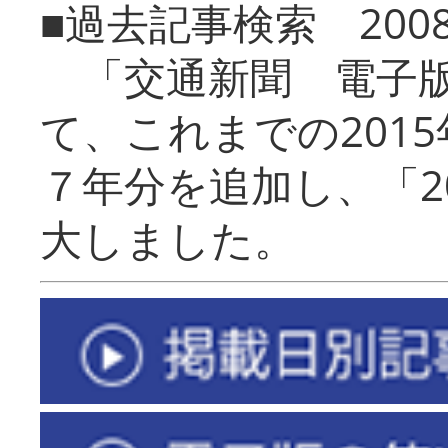
■過去記事検索 20
「交通新聞 電子版
て、これまでの201
７年分を追加し、「2
大しました