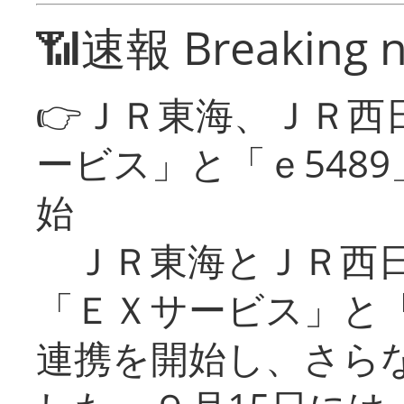
📶速報 Breaking 
👉ＪＲ東海、ＪＲ西
ービス」と「ｅ548
始
ＪＲ東海とＪＲ西日
「ＥＸサービス」と「
連携を開始し、さら