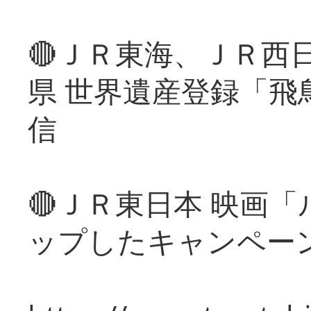
🔴ＪＲ東海、ＪＲ西
県 世界遺産登録「飛
信
🔴ＪＲ東日本 映画
ップしたキャンペー