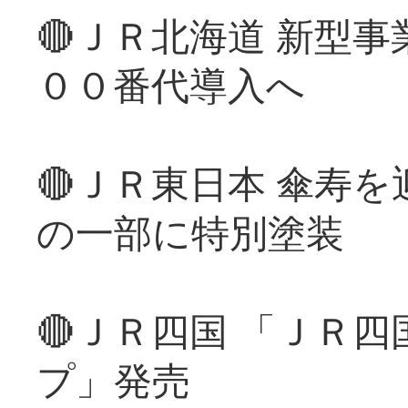
🔴ＪＲ北海道 新型
００番代導入へ
🔴ＪＲ東日本 傘寿
の一部に特別塗装
🔴ＪＲ四国 「ＪＲ
プ」発売