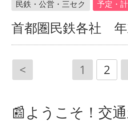
民鉄・公営・三セク
予定・計
首都圏民鉄各社 年
<
1
2
📰ようこそ！交