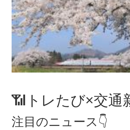
📶トレたび×交通
注目のニュース👇