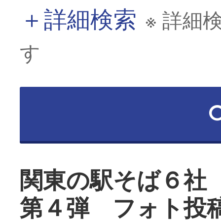
＋
詳細検索
※ 詳細
す
関東の駅そば６社
第４弾 フォト投