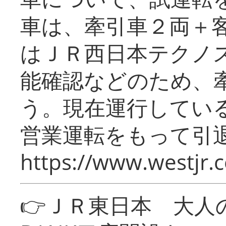
車は、牽引車２両＋
はＪＲ西日本テクノ
能確認などのため、
う。現在運行してい
営業運転をもって引
https://www.westjr.c
👉ＪＲ東日本 大人の