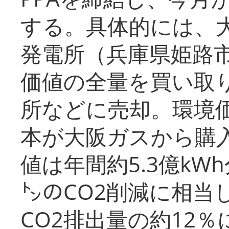
する。具体的には、
発電所（兵庫県姫路
価値の全量を買い取
所などに売却。環境
本が大阪ガスから購
値は年間約5.3億kW
㌧のCO2削減に相当
CO2排出量の約12