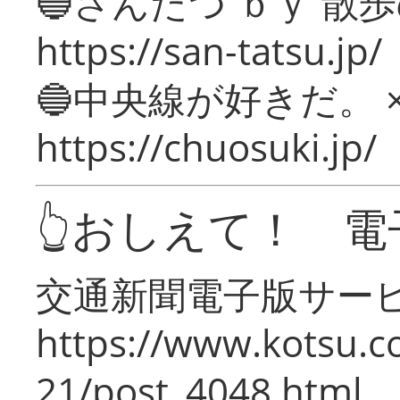
🔵さんたつ ｂｙ 散
https://san-tatsu.jp/
🔵中央線が好きだ。 
https://chuosuki.jp/
👆おしえて！ 電
交通新聞電子版サー
https://www.kotsu.c
21/post_4048.html