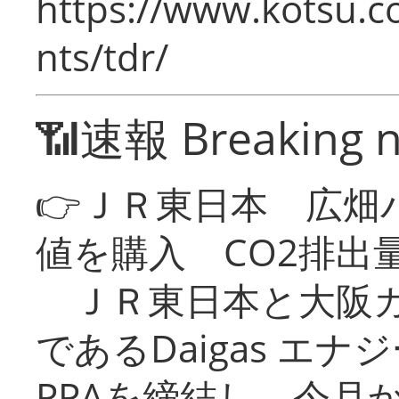
https://www.kotsu.co
nts/tdr/
📶速報 Breaking 
👉ＪＲ東日本 広畑
値を購入 CO2排出
ＪＲ東日本と大阪ガ
であるDaigas エ
PPAを締結し、今月