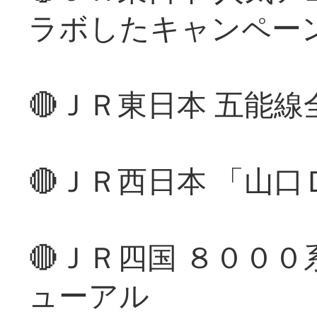
ラボしたキャンペー
🔴ＪＲ東日本 五能
🔴ＪＲ西日本 「山
🔴ＪＲ四国 ８００
ューアル