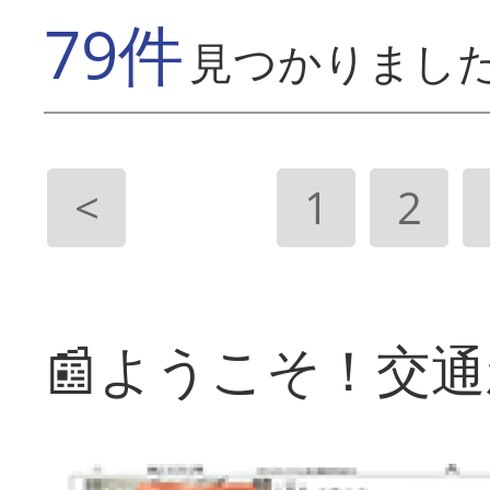
79件
見つかりまし
<
1
2
📰ようこそ！交