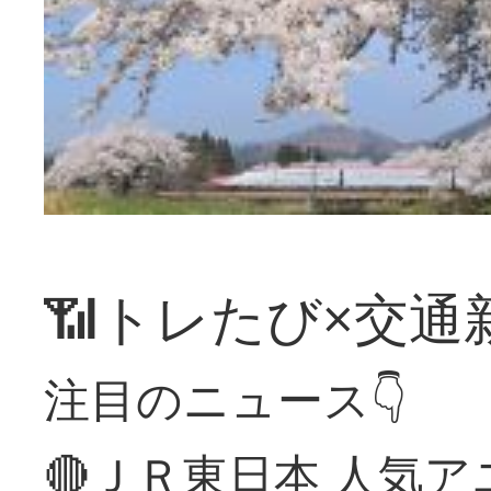
📶トレたび×交通
注目のニュース👇
🔴ＪＲ東日本 人気