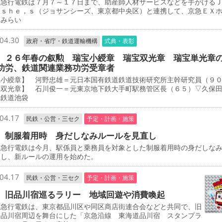
急行電鉄は７月７～１７日まで、助産師人材サービスなどを手がける
－ｓｈｅ，ｓ（ジョサンシーズ、東京都中央区）と連携して、京急ＥＸ
とみらい
04.30
政府・省庁・鉄道運輸機構
式典・表彰
 ２６年春の叙勲 瑞宝小綬章 瑞宝双光章 瑞宝単光章
功労、鉄道関連業務功労受章者
宝小綬章】 河野忠雄＝元日本国有鉄道鉄道技術研究所主幹研究員（９
宝双光章】 石川俊一＝元東京地下鉄大手町駅務管区長（６５）▽久保
武鉄道池袋
04.17
民鉄・公営・三セク
予定・計画・施策
 制服着用時 身だしなみルールを見直し
急行電鉄は今月、駅係員と乗務員を対象とした制服着用時の身だしな
定し、新ルールの運用を始めた。
04.17
民鉄・公営・三セク
予定・計画・施策
 旧品川宿巡るラリー 地域回遊や消費喚起
急行電鉄は、東京都品川区や同区商店街連合会などと共同で、旧
道品川宿周辺を舞台にした「京急沿線 東海道品川宿 スタンプラ