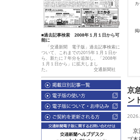
カ
掲
■過去記事検索 2008年１月１日から可
能に
「交通新聞 電子版」過去記事検索に
ついて、これまでの2015年１月１日か
ら、新たに７年分を追加し、「2008年
１月１日から」に拡大しまし
た。 交通新聞社
京
ン
2026.
京浜
プ本