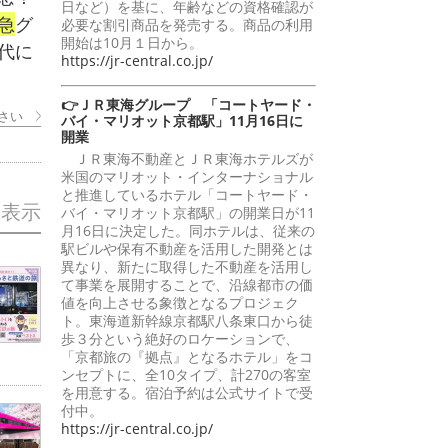
日など）を基に、年齢などの資格確認が
急
グ
必要な割引商品を発売する。商品の利用
開始は10月１日から。
代に
https://jr-central.co.jp/
👉ＪＲ東海グループ 「コートヤード・
さい
バイ・マリオット京都駅」11月16日に
開業
ＪＲ東海不動産とＪＲ東海ホテルズが
米国のマリオット・インターナショナル
と推進しているホテル「コートヤード・
を表示
バイ・マリオット京都駅」の開業日が11
月16日に決定した。同ホテルは、従来の
駅ビルや保有不動産を活用した開発とは
異なり、新たに取得した不動産を活用し
て事業を展開することで、沿線都市の価
値を向上させる象徴となるプロジェク
ト。東海道新幹線京都駅八条東口から徒
歩３分という絶好のロケーションで、
「京都旅の『拠点』となるホテル」をコ
ンセプトに、全10タイプ、計270の客室
を用意する。宿泊予約は公式サイトで受
付中。
https://jr-central.co.jp/