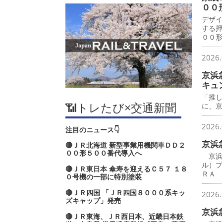
００
デザ
する
００
2026.
京浜
キュ
「推
📶トレたび×交通新聞
に、
2026.
注目のニュース👇
京浜
🔴ＪＲ北海道 新型事業用機関車ＤＤ２
００形５００番代導入へ
京浜
ル）
🔴ＪＲ東日本 傘寿を迎えるＣ５７ １８
ＲＡ
０号機の一部に特別塗装
🔴ＪＲ四国 「ＪＲ四国８０００系キッ
2026.
ズキャップ」発売
京浜
🔴ＪＲ東海、ＪＲ西日本、近畿日本鉄