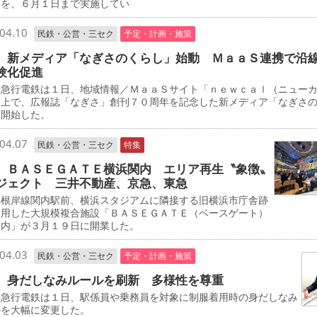
」を、６月１日まで実施してい
04.10
民鉄・公営・三セク
予定・計画・施策
 新メディア「なぎさのくらし」始動 ＭａａＳ連携で沿
験化促進
急行電鉄は１日、地域情報／ＭａａＳサイト「ｎｅｗｃａｌ（ニュー
」上で、広報誌「なぎさ」創刊７０周年を記念した新メディア「なぎさ
を開始した。
04.07
民鉄・公営・三セク
特集
 ＢＡＳＥＧＡＴＥ横浜関内 エリア再生〝象徴〟
ジェクト 三井不動産、京急、東急
根岸線関内駅前、横浜スタジアムに隣接する旧横浜市庁舎跡
活用した大規模複合施設「ＢＡＳＥＧＡＴＥ（ベースゲート）
関内」が３月１９日に開業した。
04.03
民鉄・公営・三セク
予定・計画・施策
 身だしなみルールを刷新 多様性を尊重
急行電鉄は１日、駅係員や乗務員を対象に制服着用時の身だしなみ
ルを大幅に変更した。