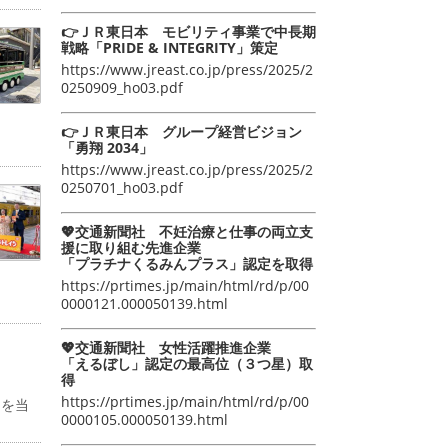
👉ＪＲ東日本 モビリティ事業で中長期
戦略「PRIDE & INTEGRITY」策定
https://www.jreast.co.jp/press/2025/2
0250909_ho03.pdf
👉ＪＲ東日本 グループ経営ビジョン
「勇翔 2034」
https://www.jreast.co.jp/press/2025/2
0250701_ho03.pdf
💖交通新聞社 不妊治療と仕事の両立支
援に取り組む先進企業
「プラチナくるみんプラス」認定を取得
https://prtimes.jp/main/html/rd/p/00
0000121.000050139.html
💖交通新聞社 女性活躍推進企業
「えるぼし」認定の最高位（３つ星）取
得
https://prtimes.jp/main/html/rd/p/00
物を当
0000105.000050139.html