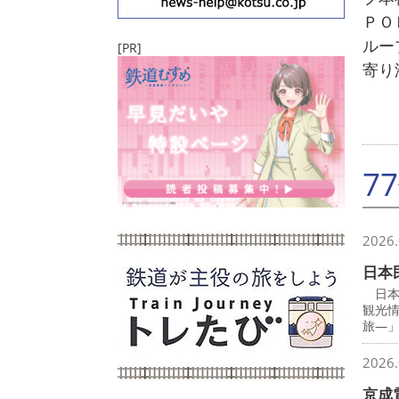
ＰＯ
ルー
[PR]
寄り
7
2026.
日本
日本
観光
旅―
2026.
京成