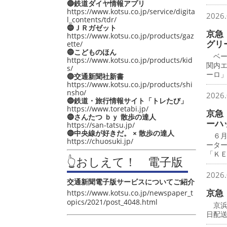
🔵鉄道ダイヤ情報アプリ
https://www.kotsu.co.jp/service/digita
2026.
l_contents/tdr/
🔵ＪＲガゼット
京急
https://www.kotsu.co.jp/products/gaz
グリ
ette/
🔵こどものほん
ベー
https://www.kotsu.co.jp/products/kid
関内
s/
ーロ
🔵交通新聞社新書
https://www.kotsu.co.jp/products/shi
nsho/
2026.
🔵鉄道・旅行情報サイト「トレたび」
https://www.toretabi.jp/
京急
🔵さんたつ ｂｙ 散歩の達人
ーハ
https://san-tatsu.jp/
🔵中央線が好きだ。 × 散歩の達人
６月
https://chuosuki.jp/
ータ
「Ｋ
👆おしえて！ 電子版
2026.
交通新聞電子版サービスについてご紹介
京急
https://www.kotsu.co.jp/newspaper_t
opics/2021/post_4048.html
京浜
日配