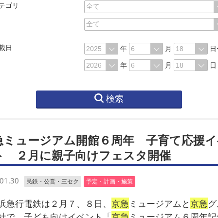
テゴリ
載日
年
月
日
年
月
日
検索
急ミュージアム開館６周年 子育て応援イ
ト ２月に親子向けフェスタ開催
01.30
民鉄・公営・三セク
予定・計画・施策
急行電鉄は２月７、８日、
京急
ミュージアムと
京急
グ
社で、子ども向けイベント「
京急
ミュージアム６周年記