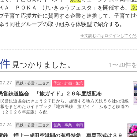
ＫＡ ＰＯＫＡ けいきゅうフェスタ」を開催する。
京
プ子育て応援方針に賛同する企業と連携して、子育て世
添う同社グループの取り組みを体験型で紹介する。
全文読むにはログインしてくだ
7件
見つかりました。
1〜20件
07.27
民鉄・公営・三セク
予定・計画・施策
民営鉄道協会 「旅ガイド」２６年度版配布
民営鉄道協会はきょう２７日から、加盟する地方民鉄５６社の沿線
情報をまとめたガイドブック「地方民鉄 旅ガイド―ふるさと鉄道の
」（２０２６年度版）を配
07.24
民鉄・公営・三セク
営業・事業・車両
電鉄 押上―成田空港間の有料特急 車両形式は３９