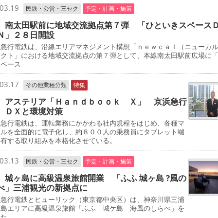
03.19
民鉄・公営・三セク
予定・計画・施策
 南太田駅前に地域交流拠点第７弾 「ひといきスペース
Ｎ」２８日開設
急行電鉄は、沿線エリアマネジメント構想「ｎｅｗｃａｌ（ニューカ
ェクト」における地域交流拠点の第７弾として、本線南太田駅前広場に
スペース
03.17
その他業種分類
特集
 アステリア「Ｈａｎｄｂｏｏｋ Ｘ」 京浜急行
 ＤＸと環境対策
急行電鉄は、運転業務にかかわる社内規程をはじめ、各種マ
アルを全面的に電子化し、約８００人の乗務員にタブレット端
共有する取り組みを本格化させている。
03.13
民鉄・公営・三セク
予定・計画・施策
 城ヶ島に高級温泉旅館開業 「ふふ 城ヶ島 ?風の
べ」三浦観光の新拠点に
急行電鉄とヒューリック（東京都中央区）は、神奈川県三浦
ケ島エリアに高級温泉旅館「ふふ 城ケ島 海風のしらべ」を
した。