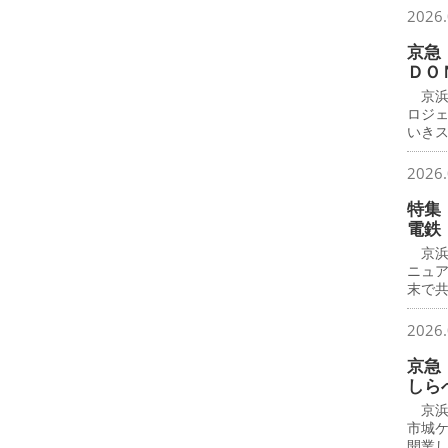
2026.
京急
ＤＯ
京浜
ロジ
いき
2026.
特集
電鉄
京浜
ニュ
末で
2026.
京急
しら
京浜
市城
開業