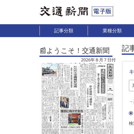
記事分類
業種分類
記
📰ようこそ！交通新聞
2026年８月７日付
－
検