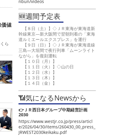
nbun/videos
🆕週間予定表
線価値
【８日（土）】◇ＪＲ東海が東海道新
幹線東京―新大阪間で翌朝到着の「東海
カ
道ルミエールエクスプレス」を運行
のくら
【９日（日）】◇ＪＲ東海が東海道線
三島―大垣間で夜行列車「ムーンライト
ながら」を復刻運転
【１０日（月）】
【１１日（火）】◇山の日
【１２日（水）】
【１３日（木）】
【１４日（金）】
📶気になるNewsから
👉ＪＲ西日本グループ中期経営計画
2030
https://www.westjr.co.jp/press/articl
e/2026/04/30/items/260430_00_press_
JRWEST2030keikaku.pdf