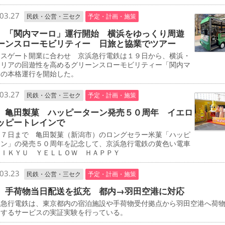
03.27
民鉄・公営・三セク
予定・計画・施策
 「関内マーロ」運行開始 横浜をゆっくり周遊
ーンスローモビリティー 日旅と協業でツアー
スゲート開業に合わせ 京浜急行電鉄は１９日から、横浜・
エリアの回遊性を高めるグリーンスローモビリティー「関内マ
」の本格運行を開始した。
03.27
民鉄・公営・三セク
予定・計画・施策
 亀田製菓 ハッピーターン発売５０周年 イエロ
ッピートレインで
７日まで 亀田製菓（新潟市）のロングセラー米菓「ハッピ
ーン」の発売５０周年を記念して、京浜急行電鉄の黄色い電車
ＥＩＫＹＵ ＹＥＬＬＯＷ ＨＡＰＰＹ
03.23
民鉄・公営・三セク
予定・計画・施策
 手荷物当日配送を拡充 都内→羽田空港に対応
急行電鉄は、東京都内の宿泊施設や手荷物受付拠点から羽田空港へ荷
送するサービスの実証実験を行っている。