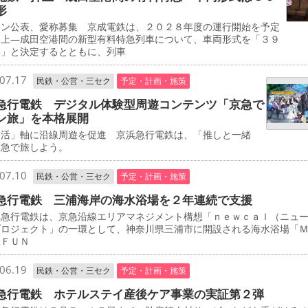
形
イン公表、愛称募集 京成電鉄は、２０２８年度の運行開始を予定
押上―成田空港間の新型有料特急列車について、車両形式を「３９
形」と決定するとともに、列車
07.17
民鉄・公営・三セク
予定・計画・施策
急行電鉄 デジタル体験型周遊コンテンツ「京急で
ン旅」を本格展開
し活」軸に沿線周遊を促進 京浜急行電鉄は、「推しと一緒
京急で旅しよう。
07.10
民鉄・公営・三セク
予定・計画・施策
急行電鉄 三浦海岸の海水浴場を２年連続で支援
急行電鉄は、京急沿線エリアマネジメント構想「ｎｅｗｃａｌ（ニュ
プロジェクト」の一環として、神奈川県三浦市に開設される海水浴場「
 ＦＵＮ
06.19
民鉄・公営・三セク
予定・計画・施策
急行電鉄 ホテルステイ産後ケア事業の実証第２弾