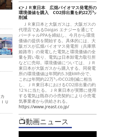
👉ＪＲ東日本 広畑バイオマス発電所の
環境価値を購入 CO2排出量を約22万㌧
削減
ＪＲ東日本と大阪ガスは、大阪ガスの
代理店であるDaigas エナジーを通じて
バーチャルPPAを締結し、今月から環境
価値の提供を開始する。具体的には、大
阪ガスが広畑バイオマス発電所（兵庫県
姫路市）の発電した電気と環境価値の全
量を買い取り、電気は日本卸電力取引所
などに売却。環境価値については、ＪＲ
東日本が大阪ガスから購入する。同発電
所の環境価値は年間約5.3億kWh分で、
これは年間約22万㌧のCO2削減に相当
し、ＪＲ東日本におけるCO2排出量の約
12％に当たる。ＪＲ東日本が実際に使用
する電気は既存の小売契約により小売電
ーカ
気事業者から供給される。
ＭＩＵ
https://www.jreast.co.jp/
📺動画ニュース