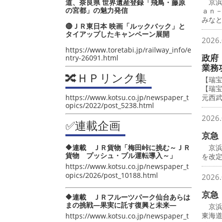
京浜
道、奈良県 世界遺産登録「飛鳥・藤原
の宮都」の魅力発信
ａｎ
みな
🔴ＪＲ東日本 映画「ルックバック」と
タイアップしたキャンペーン展開
2026.
https://www.toretabi.jp/railway_info/e
政府
ntry-26091.html
業務
🔀ＨＰリンク集
【瑞
【瑞
https://www.kotsu.co.jp/newspaper_t
元西
opics/2022/post_5238.html
2026.
✅連載企画
京急
🔶連載 ＪＲ貨物「梅田峠に挑む～ＪＲ
京浜
貨物 プッシュ・プル運転導入～」
を改
https://www.kotsu.co.jp/newspaper_t
opics/2026/post_10188.html
2026.
京急
🔶連載 ＪＲフルーツパーク仙台あらは
まの挑戦―果実に託す復興と未来―
京浜
東海
https://www.kotsu.co.jp/newspaper_t