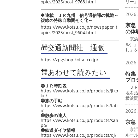
リー
opics/2025/post_9768.html
2026.
🔶連載 ＪＲ九州 信号通信課の挑戦～
複線の特殊自動閉そく化～
京急
https://www.kotsu.co.jp/newspaper_t
の体
opics/2025/post_9604.html
京浜
ル）
🎁交通新聞社 通販
し」
https://zpgshop.kotsu.co.jp/
2026.
🔛あわせて読みたい
特集
プロ
🔵ＪＲ時刻表
ＪＲ
https://www.kotsu.co.jp/products/jiko
地を
ku/
横浜
🔵旅の手帖
https://www.kotsu.co.jp/products/tab
i/
2026.
🔵散歩の達人
https://www.kotsu.co.jp/products/san
京急
po/
京浜
🔵鉄道ダイヤ情報
ルー
https://www.kotsu.co.jp/products/dj/