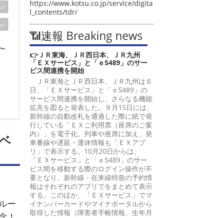
https://www.kotsu.co.jp/service/digita
l_contents/tdr/
📶速報 Breaking news
〜
👉ＪＲ東海、ＪＲ西日本、ＪＲ九州
「ＥＸサービス」と「ｅ5489」のサー
ビス間連携を開始
ＪＲ東海とＪＲ西日本、ＪＲ九州は６
日、「ＥＸサービス」と「ｅ5489」の
サービス間連携を開始し、さらなる機能
拡充を図ると発表した。９月15日には、
新幹線の自動改札を通過した際に紙で発
行している「ＥＸご利用票（座席のご案
内）」を電子化。列車や座席に加え、発
ベ
車番線や遅延・運休情報も「ＥＸアプ
リ」で表示する。10月20日からは、
「ＥＸサービス」と「ｅ5489」のサー
ビス間を移動する際のログイン操作が不
要となり、新幹線・在来線特急の予約情
報はそれぞれのアプリでをまとめて表示
する。このほか、「ＥＸサービス」でマ
ルー
イナンバーカードやマイナポータルから
取得した情報（障害者手帳情報、生年月
念！