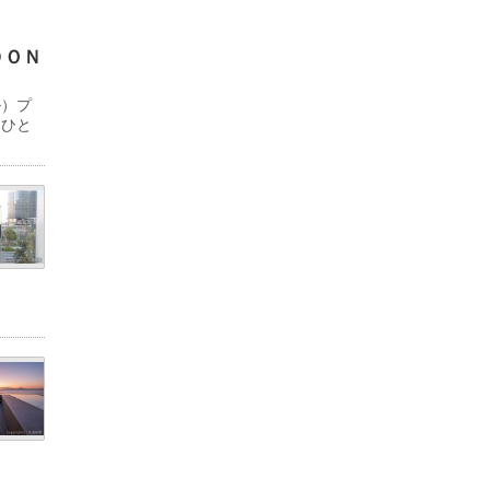
ＤＯＮ
ル）プ
「ひと