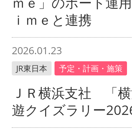
ｍｅ」のポート運用
ｉｍｅと連携
2026.01.23
JR東日本
予定・計画・施策
ＪＲ横浜支社 「横
遊クイズラリー202