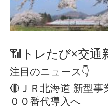
📶トレたび×交通
注目のニュース👇
🔴ＪＲ北海道 新型
００番代導入へ