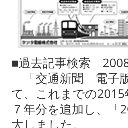
■過去記事検索 20
「交通新聞 電子版
て、これまでの201
７年分を追加し、「2
大しました