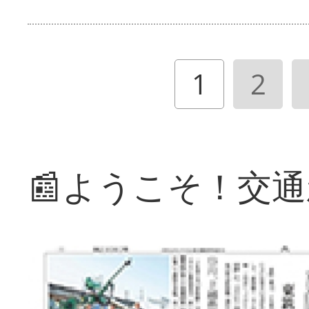
1
2
📰ようこそ！交