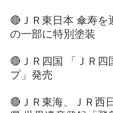
🔴ＪＲ東日本 傘寿
の一部に特別塗装
🔴ＪＲ四国 「ＪＲ
プ」発売
🔴ＪＲ東海、ＪＲ西