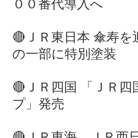
００番代導入へ
🔴ＪＲ東日本 傘寿
の一部に特別塗装
🔴ＪＲ四国 「ＪＲ
プ」発売
🔴ＪＲ東海、ＪＲ西