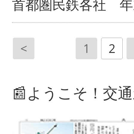
首都圏民鉄各社 年
<
1
2
📰ようこそ！交