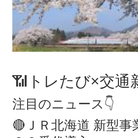
📶トレたび×交通
注目のニュース👇
🔴ＪＲ北海道 新型