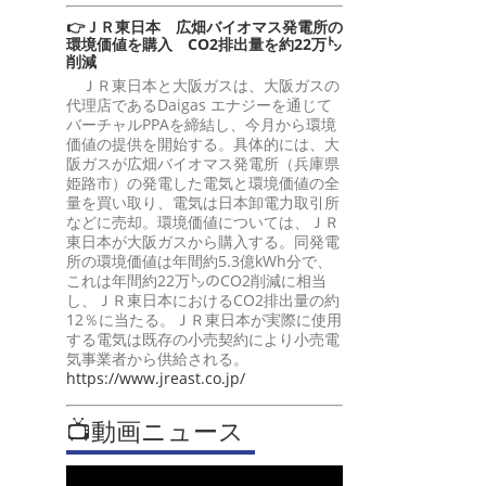
👉ＪＲ東日本 広畑バイオマス発電所の
環境価値を購入 CO2排出量を約22万㌧
削減
ＪＲ東日本と大阪ガスは、大阪ガスの
代理店であるDaigas エナジーを通じて
バーチャルPPAを締結し、今月から環境
価値の提供を開始する。具体的には、大
阪ガスが広畑バイオマス発電所（兵庫県
姫路市）の発電した電気と環境価値の全
量を買い取り、電気は日本卸電力取引所
などに売却。環境価値については、ＪＲ
東日本が大阪ガスから購入する。同発電
所の環境価値は年間約5.3億kWh分で、
これは年間約22万㌧のCO2削減に相当
し、ＪＲ東日本におけるCO2排出量の約
12％に当たる。ＪＲ東日本が実際に使用
する電気は既存の小売契約により小売電
気事業者から供給される。
https://www.jreast.co.jp/
📺動画ニュース