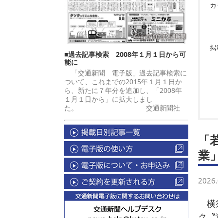
カ
掲
■過去記事検索 2008年１月１日から可
能に
「交通新聞 電子版」過去記事検索に
ついて、これまでの2015年１月１日か
ら、新たに７年分を追加し、「2008年
１月１日から」に拡大しまし
た。 交通新聞社
「
業
2026.
横須
ク〝