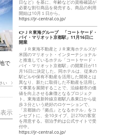
日など）を基に、年齢などの資格確認が
必要な割引商品を発売する。商品の利用
開始は10月１日から。
https://jr-central.co.jp/
👉ＪＲ東海グループ 「コートヤード・
バイ・マリオット京都駅」11月16日に
開業
ＪＲ東海不動産とＪＲ東海ホテルズが
米国のマリオット・インターナショナル
と推進しているホテル「コートヤード・
地で
バイ・マリオット京都駅」の開業日が11
月16日に決定した。同ホテルは、従来の
駅ビルや保有不動産を活用した開発とは
異なり、新たに取得した不動産を活用し
さい
て事業を展開することで、沿線都市の価
値を向上させる象徴となるプロジェク
ト。東海道新幹線京都駅八条東口から徒
歩３分という絶好のロケーションで、
「京都旅の『拠点』となるホテル」をコ
を表示
ンセプトに、全10タイプ、計270の客室
を用意する。宿泊予約は公式サイトで受
付中。
https://jr-central.co.jp/