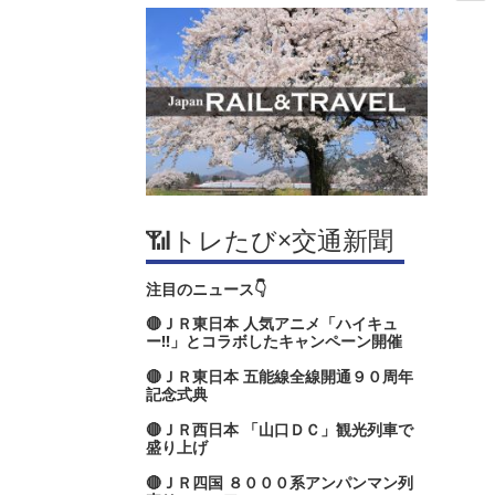
📶トレたび×交通新聞
注目のニュース👇
🔴ＪＲ東日本 人気アニメ「ハイキュ
ー‼」とコラボしたキャンペーン開催
🔴ＪＲ東日本 五能線全線開通９０周年
記念式典
🔴ＪＲ西日本 「山口ＤＣ」観光列車で
盛り上げ
🔴ＪＲ四国 ８０００系アンパンマン列