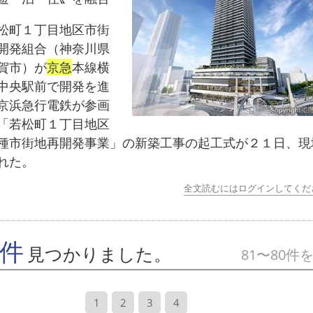
町１丁目地区市街
開発組合（神奈川県
賀市）が
京急
本線横
中央駅前で開発を進
京浜急行電鉄が参画
「若松町１丁目地区
種市街地再開発事業」の新築工事の起工式が２１日、現
れた。
全文読むにはログインしてくだ
9件
見つかりました。
81〜80件
1
2
3
4