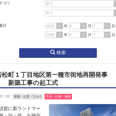
テゴリ
載日
年
月
日
年
月
日
検索
若松町１丁目地区第一種市街地再開発事
」 新築工事の起工式
01.30
民鉄・公営・三セク
予定・計画・施策
賀に新ランドマー
遊・泊・住〟を融合