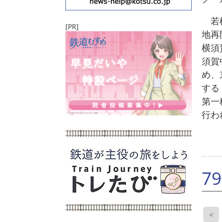
若松
[PR]
地再
横須
須賀
め、
する
第一
行わ
7
<