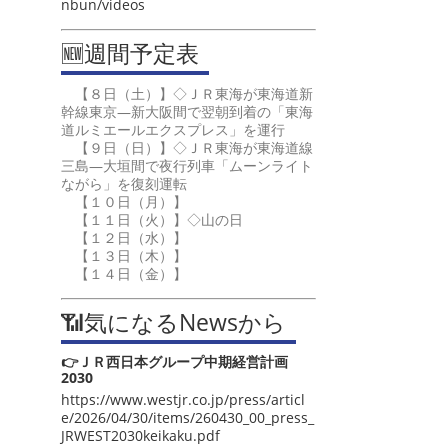
nbun/videos
🆕週間予定表
【８日（土）】◇ＪＲ東海が東海道新
幹線東京―新大阪間で翌朝到着の「東海
道ルミエールエクスプレス」を運行
【９日（日）】◇ＪＲ東海が東海道線
三島―大垣間で夜行列車「ムーンライト
ながら」を復刻運転
【１０日（月）】
【１１日（火）】◇山の日
【１２日（水）】
【１３日（木）】
【１４日（金）】
📶気になるNewsから
👉ＪＲ西日本グループ中期経営計画
2030
https://www.westjr.co.jp/press/articl
e/2026/04/30/items/260430_00_press_
JRWEST2030keikaku.pdf