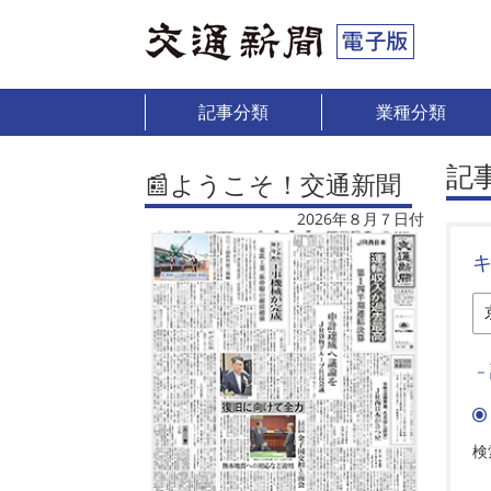
記事分類
業種分類
記
📰ようこそ！交通新聞
2026年８月７日付
－
検