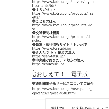
https://www.kotsu.co.jp/service/digita
l_contents/tdr/
🔵ＪＲガゼット
https://www.kotsu.co.jp/products/gaz
ette/
🔵こどものほん
https://www.kotsu.co.jp/products/kid
s/
🔵交通新聞社新書
https://www.kotsu.co.jp/products/shi
nsho/
🔵鉄道・旅行情報サイト「トレたび」
https://www.toretabi.jp/
🔵さんたつ ｂｙ 散歩の達人
https://san-tatsu.jp/
🔵中央線が好きだ。 × 散歩の達人
https://chuosuki.jp/
👆おしえて！ 電子版
交通新聞電子版サービスについてご紹介
https://www.kotsu.co.jp/newspaper_t
opics/2021/post_4048.html
弊社では、お客様の当サイトに