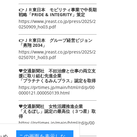
👉ＪＲ東日本 モビリティ事業で中長期
戦略「PRIDE & INTEGRITY」策定
https://www.jreast.co.jp/press/2025/2
0250909_ho03.pdf
👉ＪＲ東日本 グループ経営ビジョン
「勇翔 2034」
https://www.jreast.co.jp/press/2025/2
0250701_ho03.pdf
💖交通新聞社 不妊治療と仕事の両立支
援に取り組む先進企業
「プラチナくるみんプラス」認定を取得
https://prtimes.jp/main/html/rd/p/00
0000121.000050139.html
💖交通新聞社 女性活躍推進企業
「えるぼし」認定の最高位（３つ星）取
得
https://prtimes.jp/main/html/rd/p/00
0000105.000050139.html
ため
この画面を表示しな