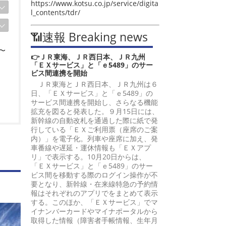
https://www.kotsu.co.jp/service/digita
l_contents/tdr/
📶速報 Breaking news
〜
👉ＪＲ東海、ＪＲ西日本、ＪＲ九州
「ＥＸサービス」と「ｅ5489」のサー
ビス間連携を開始
ＪＲ東海とＪＲ西日本、ＪＲ九州は６
日、「ＥＸサービス」と「ｅ5489」の
サービス間連携を開始し、さらなる機能
拡充を図ると発表した。９月15日には、
新幹線の自動改札を通過した際に紙で発
行している「ＥＸご利用票（座席のご案
内）」を電子化。列車や座席に加え、発
車番線や遅延・運休情報も「ＥＸアプ
リ」で表示する。10月20日からは、
「ＥＸサービス」と「ｅ5489」のサー
ビス間を移動する際のログイン操作が不
要となり、新幹線・在来線特急の予約情
報はそれぞれのアプリでをまとめて表示
する。このほか、「ＥＸサービス」でマ
イナンバーカードやマイナポータルから
取得した情報（障害者手帳情報、生年月