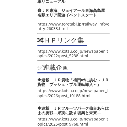
車リニューアル
🔴ＪＲ東海、ジェイアール東海髙島屋
名駅エリア回遊イベントスタート
https://www.toretabi.jp/railway_info/e
ntry-26033.html
🔀ＨＰリンク集
https://www.kotsu.co.jp/newspaper_t
opics/2022/post_5238.html
✅連載企画
🔶連載 ＪＲ貨物「梅田峠に挑む～ＪＲ
貨物 プッシュ・プル運転導入～」
https://www.kotsu.co.jp/newspaper_t
opics/2026/post_10188.html
🔶連載 ＪＲフルーツパーク仙台あらは
まの挑戦―果実に託す復興と未来―
https://www.kotsu.co.jp/newspaper_t
opics/2025/post_9768.html