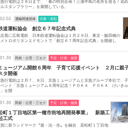
急行電鉄は２８日まで、「春の特別企画！三浦半島の名所を巡る！花
タルスタンプラリー」を展開している。
02.02
運輸関連団体
式典・表彰
鉄道運転協会 創立６７年記念式典
念賞に広島電鉄 日本鉄道運転協会は１月２９日、東京・飯田橋の
ルメトロポリタンエドモントで「創立６７周年記念式典」を開催し
01.30
民鉄・公営・三セク
予定・計画・施策
ミュージアム開館６周年 子育て応援イベント ２月に親
スタ開催
急行電鉄は２月７、８日、京急ミュージアムと京急グループ本社で、
イベント「京急ミュージアム６周年記念！ＰＯＫＡ ＰＯＫＡ けいき
タ」を開
01.30
民鉄・公営・三セク
予定・計画・施策
松町１丁目地区第一種市街地再開発事業」 新築工
起工式
賀に新ランドマーク〝遊・泊・住〟を融合 若松町１丁目地