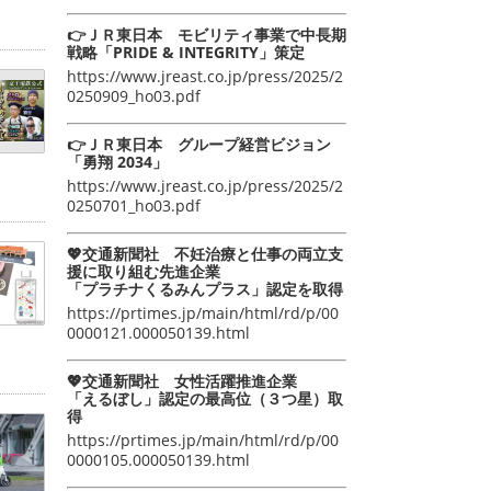
👉ＪＲ東日本 モビリティ事業で中長期
戦略「PRIDE & INTEGRITY」策定
https://www.jreast.co.jp/press/2025/2
0250909_ho03.pdf
👉ＪＲ東日本 グループ経営ビジョン
「勇翔 2034」
https://www.jreast.co.jp/press/2025/2
0250701_ho03.pdf
💖交通新聞社 不妊治療と仕事の両立支
援に取り組む先進企業
「プラチナくるみんプラス」認定を取得
https://prtimes.jp/main/html/rd/p/00
0000121.000050139.html
💖交通新聞社 女性活躍推進企業
「えるぼし」認定の最高位（３つ星）取
得
https://prtimes.jp/main/html/rd/p/00
0000105.000050139.html