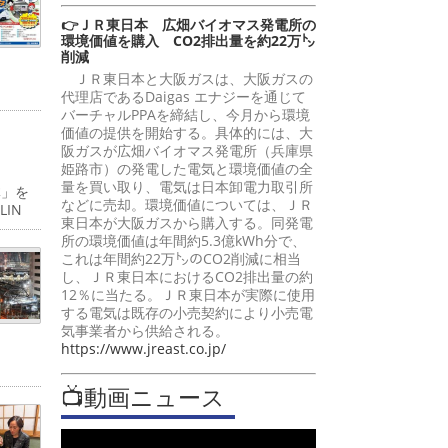
👉ＪＲ東日本 広畑バイオマス発電所の
環境価値を購入 CO2排出量を約22万㌧
削減
ＪＲ東日本と大阪ガスは、大阪ガスの
代理店であるDaigas エナジーを通じて
バーチャルPPAを締結し、今月から環境
価値の提供を開始する。具体的には、大
阪ガスが広畑バイオマス発電所（兵庫県
姫路市）の発電した電気と環境価値の全
量を買い取り、電気は日本卸電力取引所
体」を
などに売却。環境価値については、ＪＲ
IN
東日本が大阪ガスから購入する。同発電
所の環境価値は年間約5.3億kWh分で、
これは年間約22万㌧のCO2削減に相当
し、ＪＲ東日本におけるCO2排出量の約
12％に当たる。ＪＲ東日本が実際に使用
する電気は既存の小売契約により小売電
気事業者から供給される。
https://www.jreast.co.jp/
📺動画ニュース