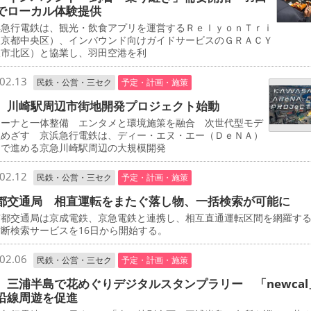
でローカル体験提供
急行電鉄は、観光・飲食アプリを運営するＲｅｌｙｏｎＴｒｉ
東京都中央区）、インバウンド向けガイドサービスのＧＲＡＣＹ
阪市北区）と協業し、羽田空港を利
02.13
民鉄・公営・三セク
予定・計画・施策
 川崎駅周辺市街地開発プロジェクト始動
ーナと一体整備 エンタメと環境施策を融合 次世代型モデ
立めざす 京浜急行電鉄は、ディー・エヌ・エー（ＤｅＮＡ）
同で進める京急川崎駅周辺の大規模開発
02.12
民鉄・公営・三セク
予定・計画・施策
都交通局 相直運転をまたぐ落し物、一括検索が可能に
都交通局は京成電鉄、京急電鉄と連携し、相互直通運転区間を網羅す
断検索サービスを16日から開始する。
02.06
民鉄・公営・三セク
予定・計画・施策
 三浦半島で花めぐりデジタルスタンプラリー 「newcal
沿線周遊を促進