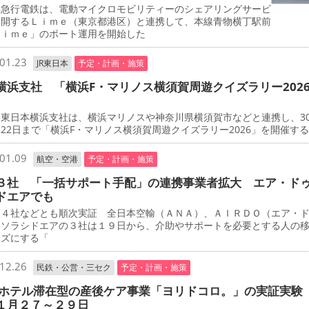
急行電鉄は、電動マイクロモビリティーのシェアリングサービ
展開するＬｉｍｅ（東京都港区）と連携して、本線青物横丁駅前
Ｌｉｍｅ」のポート運用を開始した
01.23
JR東日本
予定・計画・施策
横浜支社 「横浜F・マリノス横須賀周遊クイズラリー202
東日本横浜支社は、横浜マリノスや神奈川県横須賀市などと連携し、3
22日まで「横浜F・マリノス横須賀周遊クイズラリー2026」を開催す
01.09
航空・空港
予定・計画・施策
３社 「一括サポート手配」の連携事業者拡大 エア・ド
ドエアでも
４社などとも順次実証 全日本空輸（ＡＮＡ）、ＡＩＲＤＯ（エア・
、ソラシドエアの３社は１９日から、介助やサポートを必要とする人の
ーズにする「
12.26
民鉄・公営・三セク
予定・計画・施策
 ホテル滞在型の産後ケア事業「ヨリドコロ。」の実証実験
１月２７～２９日