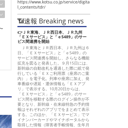
https://www.kotsu.co.jp/service/digita
l_contents/tdr/
📶速報 Breaking news
〜
👉ＪＲ東海、ＪＲ西日本、ＪＲ九州
「ＥＸサービス」と「ｅ5489」のサー
ビス間連携を開始
ＪＲ東海とＪＲ西日本、ＪＲ九州は６
日、「ＥＸサービス」と「ｅ5489」の
サービス間連携を開始し、さらなる機能
拡充を図ると発表した。９月15日には、
新幹線の自動改札を通過した際に紙で発
行している「ＥＸご利用票（座席のご案
内）」を電子化。列車や座席に加え、発
車番線や遅延・運休情報も「ＥＸアプ
リ」で表示する。10月20日からは、
「ＥＸサービス」と「ｅ5489」のサー
ビス間を移動する際のログイン操作が不
要となり、新幹線・在来線特急の予約情
報はそれぞれのアプリでをまとめて表示
する。このほか、「ＥＸサービス」でマ
イナンバーカードやマイナポータルから
取得した情報（障害者手帳情報、生年月