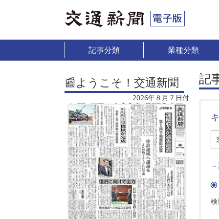
記事分類
業種分類
記
📰ようこそ！交通新聞
2026年８月７日付
－
検