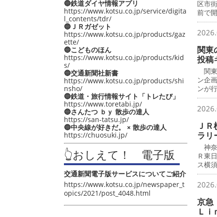
🔵鉄道ダイヤ情報アプリ
区市
https://www.kotsu.co.jp/service/digita
前で
l_contents/tdr/
🔵ＪＲガゼット
2026.
https://www.kotsu.co.jp/products/gaz
ette/
関東
🔵こどものほん
https://www.kotsu.co.jp/products/kid
投稿
s/
関東
🔵交通新聞社新書
ン企
https://www.kotsu.co.jp/products/shi
nsho/
ンが
🔵鉄道・旅行情報サイト「トレたび」
https://www.toretabi.jp/
2026.
🔵さんたつ ｂｙ 散歩の達人
https://san-tatsu.jp/
ＪＲ
🔵中央線が好きだ。 × 散歩の達人
ラリ
https://chuosuki.jp/
神奈
👆おしえて！ 電子版
Ｒ東
ス横
交通新聞電子版サービスについてご紹介
https://www.kotsu.co.jp/newspaper_t
2026.
opics/2021/post_4048.html
京急
Ｌｉ