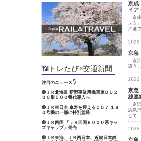
京成
イア
京成
スタ
抽選で
2026.
京急
京浜
設立し
📶トレたび×交通新聞
2026.
注目のニュース👇
京急
🔴ＪＲ北海道 新型事業用機関車ＤＤ２
線連
００形５００番代導入へ
京浜
🔴ＪＲ東日本 傘寿を迎えるＣ５７ １８
浜急
０号機の一部に特別塗装
して
🔴ＪＲ四国 「ＪＲ四国８０００系キッ
ズキャップ」発売
2026.
🔴ＪＲ東海、ＪＲ西日本、近畿日本鉄
京急