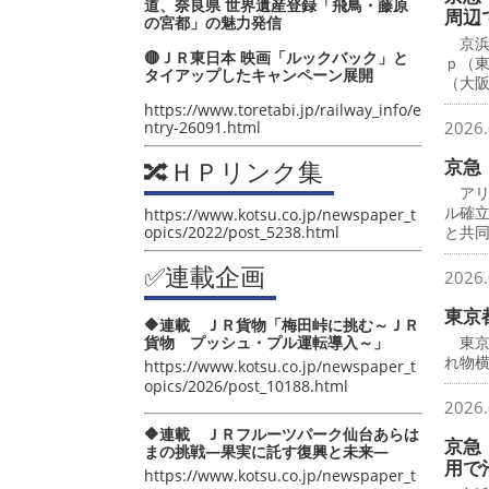
道、奈良県 世界遺産登録「飛鳥・藤原
周辺
の宮都」の魅力発信
京浜
🔴ＪＲ東日本 映画「ルックバック」と
ｐ（
タイアップしたキャンペーン展開
（大
https://www.toretabi.jp/railway_info/e
ntry-26091.html
2026.
🔀ＨＰリンク集
京急
アリ
ル確
https://www.kotsu.co.jp/newspaper_t
opics/2022/post_5238.html
と共
✅連載企画
2026.
東京
🔶連載 ＪＲ貨物「梅田峠に挑む～ＪＲ
貨物 プッシュ・プル運転導入～」
東京
れ物横
https://www.kotsu.co.jp/newspaper_t
opics/2026/post_10188.html
2026.
🔶連載 ＪＲフルーツパーク仙台あらは
京急
まの挑戦―果実に託す復興と未来―
用で
https://www.kotsu.co.jp/newspaper_t