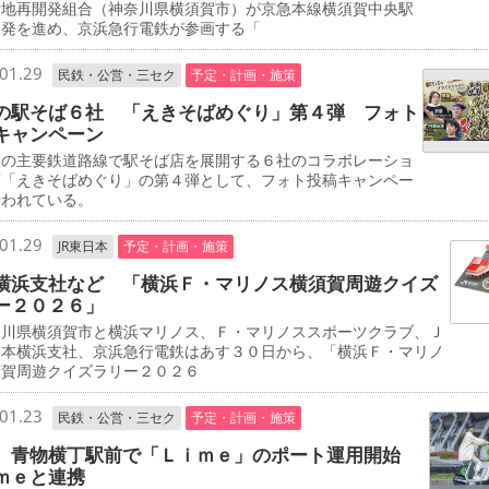
街地再開発組合（神奈川県横須賀市）が京急本線横須賀中央駅
開発を進め、京浜急行電鉄が参画する「
01.29
民鉄・公営・三セク
予定・計画・施策
の駅そば６社 「えきそばめぐり」第４弾 フォト
キャンペーン
の主要鉄道路線で駅そば店を展開する６社のコラボレーショ
画「えきそばめぐり」の第４弾として、フォト投稿キャンペー
行われている。
01.29
JR東日本
予定・計画・施策
横浜支社など 「横浜Ｆ・マリノス横須賀周遊クイズ
ー２０２６」
川県横須賀市と横浜マリノス、Ｆ・マリノススポーツクラブ、Ｊ
日本横浜支社、京浜急行電鉄はあす３０日から、「横浜Ｆ・マリノ
須賀周遊クイズラリー２０２６
01.23
民鉄・公営・三セク
予定・計画・施策
 青物横丁駅前で「Ｌｉｍｅ」のポート運用開始
ｍｅと連携