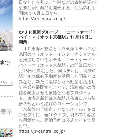
日など）を基に、年齢などの資格確認が
必要な割引商品を発売する。商品の利用
開始は10月１日から。
https://jr-central.co.jp/
👉ＪＲ東海グループ 「コートヤード・
バイ・マリオット京都駅」11月16日に
開業
ＪＲ東海不動産とＪＲ東海ホテルズが
米国のマリオット・インターナショナル
と推進しているホテル「コートヤード・
地で
バイ・マリオット京都駅」の開業日が11
月16日に決定した。同ホテルは、従来の
駅ビルや保有不動産を活用した開発とは
異なり、新たに取得した不動産を活用し
さい
て事業を展開することで、沿線都市の価
値を向上させる象徴となるプロジェク
ト。東海道新幹線京都駅八条東口から徒
歩３分という絶好のロケーションで、
「京都旅の『拠点』となるホテル」をコ
を表示
ンセプトに、全10タイプ、計270の客室
を用意する。宿泊予約は公式サイトで受
付中。
https://jr-central.co.jp/