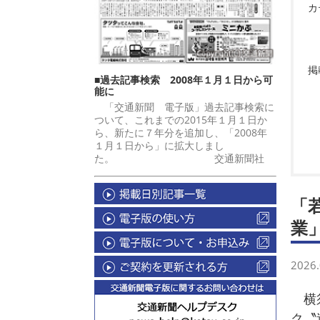
カ
掲
■過去記事検索 2008年１月１日から可
能に
「交通新聞 電子版」過去記事検索に
ついて、これまでの2015年１月１日か
ら、新たに７年分を追加し、「2008年
１月１日から」に拡大しまし
た。 交通新聞社
「
業
2026.
横須
ク〝