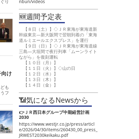
nbun/videos
めぐり
🆕週間予定表
【８日（土）】◇ＪＲ東海が東海道新
幹線東京―新大阪間で翌朝到着の「東海
道ルミエールエクスプレス」を運行
【９日（日）】◇ＪＲ東海が東海道線
三島―大垣間で夜行列車「ムーンライト
ながら」を復刻運転
【１０日（月）】
【１１日（火）】◇山の日
子向け
【１２日（水）】
【１３日（木）】
【１４日（金）】
子ども
ゅうフ
📶気になるNewsから
👉ＪＲ西日本グループ中期経営計画
2030
https://www.westjr.co.jp/press/articl
e/2026/04/30/items/260430_00_press_
JRWEST2030keikaku.pdf