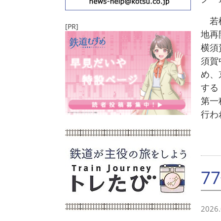
若松
[PR]
地再
横須
須賀
め、
する
第一
行わ
7
2026.