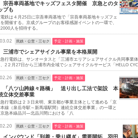
 宗吾車両基地でキッズフェスタ開催 京急とのタ
ップも
電鉄は４月25日に宗吾車両基地で「宗吾車両基地キッズフェ
」を開催する。京成グループのお客様感謝イベントの一環で、
2000人を招待する。
03.02
民鉄・公営・三セク
予定・計画・施策
 三浦市でシェアサイクル事業を本格展開
急行電鉄は、サンオータスと「三浦市エリアシェアサイクル共同事業
、2２月27日から三浦市内全域でシェアサイクルサービス「HELLO CYCL
02.26
民鉄・公営・三セク
予定・計画・施策
 「八ツ山跨線々路橋」 送り出し工法で架設 本
続立体交差事業
急行電鉄は２３日未明、東京都が事業主体として進める「京
行本線（泉岳寺駅～新馬場駅間）連続立体交差事業」の一環と
、京急本線品川―北品川間における「八
02.20
民鉄・公営・三セク
予定・計画・施策
 インバウンド「到着・乗り継ぎ」需要開拓 羽田