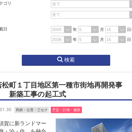
テゴリ
載日
年
月
日
年
月
日
検索
若松町１丁目地区第一種市街地再開発事
」 新築工事の起工式
01.30
民鉄・公営・三セク
予定・計画・施策
賀に新ランドマー
遊・泊・住〟を融合