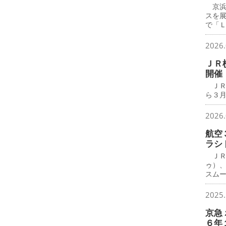
京浜
スを
で「
2026.
ＪＲ
開催
ＪＲ
ら３月
2026.
航空
ラシ
ＪＲ
ゥ）
スム
2025.
京急
６年