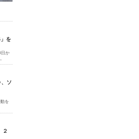
6」を
0日か
る。
ゥ、ソ
ド
移動を
 ２