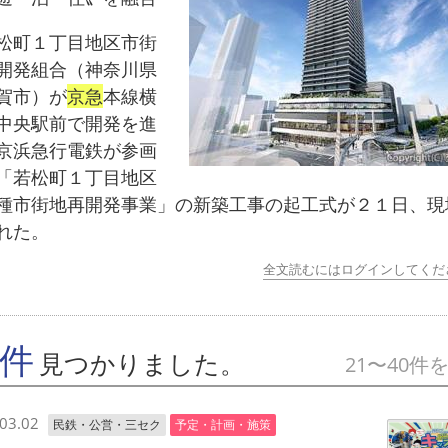
町１丁目地区市街
開発組合（神奈川県
賀市）が
京急
本線横
中央駅前で開発を進
京浜急行電鉄が参画
「若松町１丁目地区
種市街地再開発事業」の新築工事の起工式が２１日、現
れた。
全文読むにはログインしてくだ
7件
見つかりました。
21〜40件
03.02
民鉄・公営・三セク
予定・計画・施策