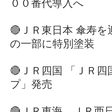
００番代導入へ
🔴ＪＲ東日本 傘寿
の一部に特別塗装
🔴ＪＲ四国 「ＪＲ
プ」発売
🔴ＪＲ東海、ＪＲ西