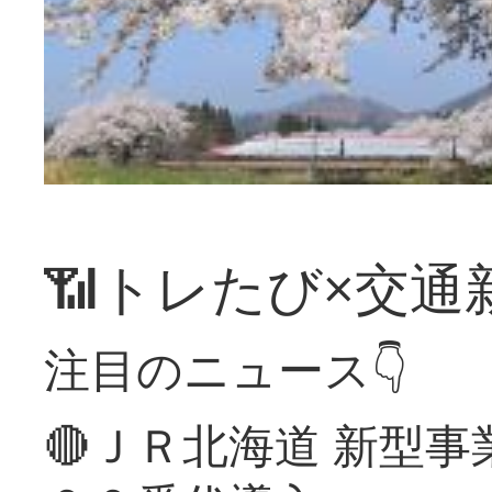
📶トレたび×交通
注目のニュース👇
🔴ＪＲ北海道 新型