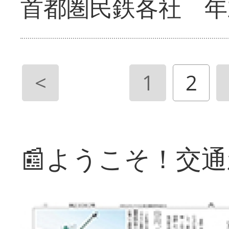
首都圏民鉄各社 年
<
1
2
📰ようこそ！交