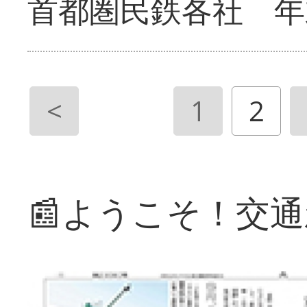
首都圏民鉄各社 年
<
1
2
📰ようこそ！交