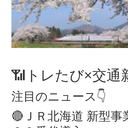
📶トレたび×交通
注目のニュース👇
🔴ＪＲ北海道 新型