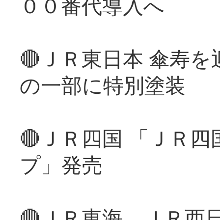
００番代導入へ
🔴ＪＲ東日本 傘寿
の一部に特別塗装
🔴ＪＲ四国 「ＪＲ
プ」発売
🔴ＪＲ東海、ＪＲ西