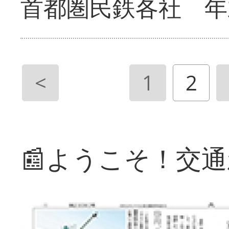
首都圏民鉄各社 年
<
1
2
📰ようこそ！交