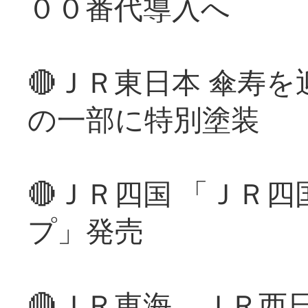
００番代導入へ
🔴ＪＲ東日本 傘寿
の一部に特別塗装
🔴ＪＲ四国 「ＪＲ
プ」発売
🔴ＪＲ東海、ＪＲ西