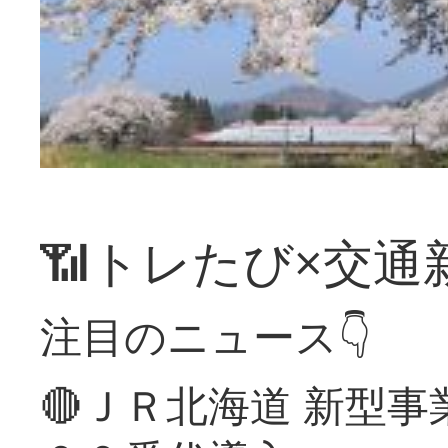
📶トレたび×交通
注目のニュース👇
🔴ＪＲ北海道 新型