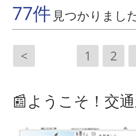
77件
見つかりまし
<
1
2
📰ようこそ！交