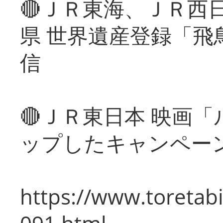
🔴ＪＲ東海、ＪＲ西
県 世界遺産登録「飛
信
🔴ＪＲ東日本 映画
ップしたキャンペー
https://www.toretabi