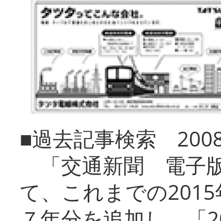
■過去記事検索 20
「交通新聞 電子版
て、これまでの201
７年分を追加し、「2