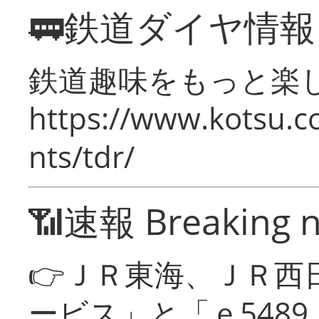
🚃鉄道ダイヤ情
鉄道趣味をもっと楽
https://www.kotsu.co
nts/tdr/
📶速報 Breaking 
👉ＪＲ東海、ＪＲ西
ービス」と「ｅ548