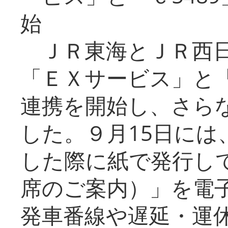
始
ＪＲ東海とＪＲ西日
「ＥＸサービス」と「
連携を開始し、さら
した。９月15日には
した際に紙で発行し
席のご案内）」を電
発車番線や遅延・運