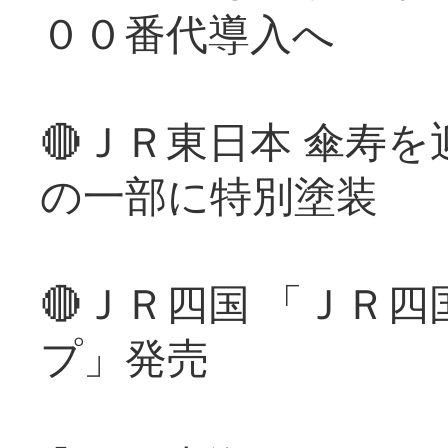
００番代導入へ
🔴ＪＲ東日本 傘寿
の一部に特別塗装
🔴ＪＲ四国 「ＪＲ
プ」発売