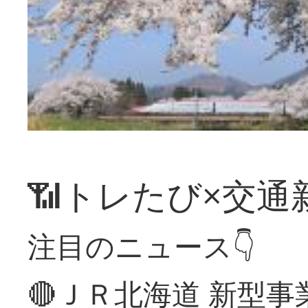
📶トレたび×交通
注目のニュース👇
🔴ＪＲ北海道 新型