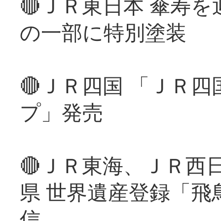
🔴ＪＲ東日本 傘寿
の一部に特別塗装
🔴ＪＲ四国 「ＪＲ
プ」発売
🔴ＪＲ東海、ＪＲ西
県 世界遺産登録「飛
信