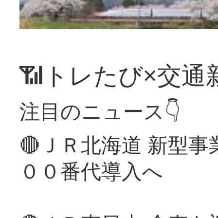
📶トレたび×交通
注目のニュース👇
🔴ＪＲ北海道 新型
００番代導入へ