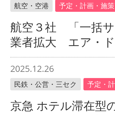
航空・空港
予定・計画・施策
航空３社 「一括サ
業者拡大 エア・
2025.12.26
民鉄・公営・三セク
予定・計
京急 ホテル滞在型