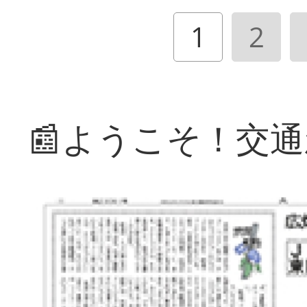
1
2
📰ようこそ！交