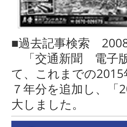
■過去記事検索 20
「交通新聞 電子版
て、これまでの201
７年分を追加し、「2
大しました