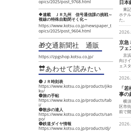
opics/2025/post_9768.html
日本
東記
🔶連載 ＪＲ九州 信号通信課の挑戦～
ホテ
複線の特殊自動閉そく化～
た。
https://www.kotsu.co.jp/newspaper_t
opics/2025/post_9604.html
2026.
京急
🎁交通新聞社 通販
フェ
京浜
https://zpgshop.kotsu.co.jp/
向け
ェス
🔛あわせて読みたい
2026.
🔵ＪＲ時刻表
https://www.kotsu.co.jp/products/jiko
「若
ku/
事の
🔵旅の手帖
https://www.kotsu.co.jp/products/tab
横須
i/
区市
🔵散歩の達人
前で
https://www.kotsu.co.jp/products/san
po/
🔵鉄道ダイヤ情報
2026.
https://www.kotsu.co.jp/products/dj/