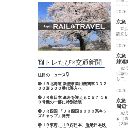
2026.
京急
京浜
設立し
2026.
京急
📶トレたび×交通新聞
線連
京浜
浜急
注目のニュース👇
して
🔴ＪＲ北海道 新型事業用機関車ＤＤ２
００形５００番代導入へ
2026.
🔴ＪＲ東日本 傘寿を迎えるＣ５７ １８
京急
０号機の一部に特別塗装
周辺
🔴ＪＲ四国 「ＪＲ四国８０００系キッ
京浜
ズキャップ」発売
ｐ（
（大
🔴ＪＲ東海、ＪＲ西日本、近畿日本鉄