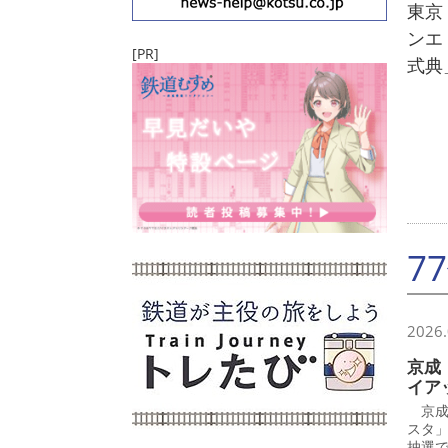
東京
ンエ
[PR]
式典
7
2026.
京成
イア
京成
スタ
抽選で