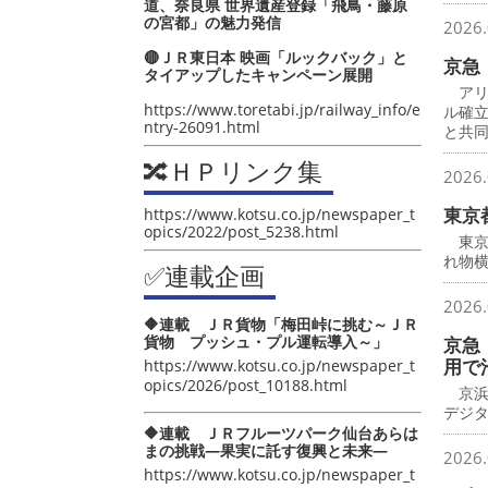
道、奈良県 世界遺産登録「飛鳥・藤原
の宮都」の魅力発信
2026.
🔴ＪＲ東日本 映画「ルックバック」と
京急
タイアップしたキャンペーン展開
アリ
https://www.toretabi.jp/railway_info/e
ル確
ntry-26091.html
と共
🔀ＨＰリンク集
2026.
東京
https://www.kotsu.co.jp/newspaper_t
opics/2022/post_5238.html
東京
れ物横
✅連載企画
2026.
🔶連載 ＪＲ貨物「梅田峠に挑む～ＪＲ
貨物 プッシュ・プル運転導入～」
京急
用で
https://www.kotsu.co.jp/newspaper_t
opics/2026/post_10188.html
京浜
デジ
🔶連載 ＪＲフルーツパーク仙台あらは
まの挑戦―果実に託す復興と未来―
2026.
https://www.kotsu.co.jp/newspaper_t