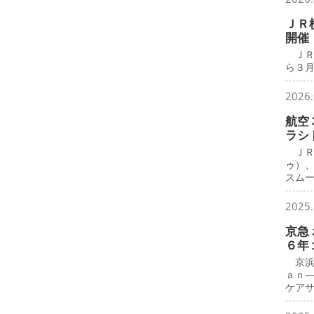
ＪＲ
開催
ＪＲ
ら３月
2026.
航空
ラシ
ＪＲ
ゥ）
スム
2025.
京急
６年
京浜
ａｎ
ケア