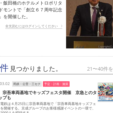
・飯田橋のホテルメトロポリタ
ドモントで「創立６７周年記念
」を開催した。
全文読むにはログインしてください
7件
見つかりました。
21〜40件
03.02
民鉄・公営・三セク
予定・計画・施策
 宗吾車両基地でキッズフェスタ開催 京急とのタ
ップも
電鉄は４月25日に宗吾車両基地で「宗吾車両基地キッズフェ
」を開催する。京成グループのお客様感謝イベントの一環で、
2000人を招待する。