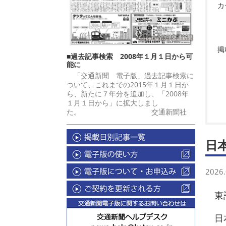
カ
掲
■過去記事検索 2008年１月１日から可
能に
「交通新聞 電子版」過去記事検索に
ついて、これまでの2015年１月１日か
ら、新たに７年分を追加し、「2008年
１月１日から」に拡大しまし
た。 交通新聞社
日
2026.
東記
日本