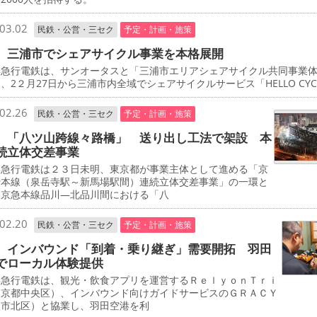
03.02
民鉄・公営・三セク
予定・計画・施策
 三浦市でシェアサイクル事業を本格展開
急行電鉄は、サンオータスと「三浦市エリアシェアサイクル共同事業
、2２月27日から三浦市内全域でシェアサイクルサービス「HELLO CYCL
02.26
民鉄・公営・三セク
予定・計画・施策
 「八ツ山跨線々路橋」 送り出し工法で架設 本
続立体交差事業
急行電鉄は２３日未明、東京都が事業主体として進める「京
行本線（泉岳寺駅～新馬場駅間）連続立体交差事業」の一環と
、京急本線品川―北品川間における「八
02.20
民鉄・公営・三セク
予定・計画・施策
 インバウンド「到着・乗り継ぎ」需要開拓 羽田
でローカル体験提供
急行電鉄は、観光・飲食アプリを運営するＲｅｌｙｏｎＴｒｉ
東京都中央区）、インバウンド向けガイドサービスのＧＲＡＣＹ
阪市北区）と協業し、羽田空港を利