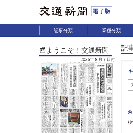
記事分類
業種分類
記
📰ようこそ！交通新聞
2026年８月７日付
－
検