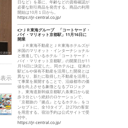
日など）を基に、年齢などの資格確認が
必要な割引商品を発売する。商品の利用
開始は10月１日から。
https://jr-central.co.jp/
👉ＪＲ東海グループ 「コートヤード・
バイ・マリオット京都駅」11月16日に
開業
ＪＲ東海不動産とＪＲ東海ホテルズが
米国のマリオット・インターナショナル
と推進しているホテル「コートヤード・
バイ・マリオット京都駅」の開業日が11
月16日に決定した。同ホテルは、従来の
駅ビルや保有不動産を活用した開発とは
異なり、新たに取得した不動産を活用し
を表示
て事業を展開することで、沿線都市の価
値を向上させる象徴となるプロジェク
ト。東海道新幹線京都駅八条東口から徒
歩３分という絶好のロケーションで、
「京都旅の『拠点』となるホテル」をコ
ンセプトに、全10タイプ、計270の客室
を用意する。宿泊予約は公式サイトで受
付中。
https://jr-central.co.jp/