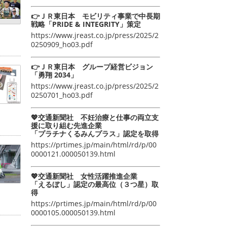
👉ＪＲ東日本 モビリティ事業で中長期
戦略「PRIDE & INTEGRITY」策定
https://www.jreast.co.jp/press/2025/2
0250909_ho03.pdf
👉ＪＲ東日本 グループ経営ビジョン
「勇翔 2034」
https://www.jreast.co.jp/press/2025/2
0250701_ho03.pdf
💖交通新聞社 不妊治療と仕事の両立支
援に取り組む先進企業
「プラチナくるみんプラス」認定を取得
https://prtimes.jp/main/html/rd/p/00
0000121.000050139.html
💖交通新聞社 女性活躍推進企業
「えるぼし」認定の最高位（３つ星）取
得
https://prtimes.jp/main/html/rd/p/00
0000105.000050139.html