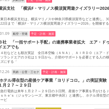
横浜支社 「横浜F・マリノス横須賀周遊クイズラリー202
東日本横浜支社は、横浜マリノスや神奈川県横須賀市などと連携し、3
22日まで「横浜F・マリノス横須賀周遊クイズラリー2026」を開催す
01.09
航空・空港
予定・計画・施策
３社 「一括サポート手配」の連携事業者拡大 エア・ド
ドエアでも
４社などとも順次実証 全日本空輸（ＡＮＡ）、ＡＩＲＤＯ（エア・
、ソラシドエアの３社は１９日から、介助やサポートを必要とする人の
ーズにする「
12.26
民鉄・公営・三セク
予定・計画・施策
 ホテル滞在型の産後ケア事業「ヨリドコロ。」の実証実験
１月２７～２９日
急行電鉄は来年１月２７～２９日の３日間、産後ケア事業を手がける
―ｓｈｅ’ｓ（ジョサンシーズ、東京都中央区）と連携し、ホテル滞在型
サービ