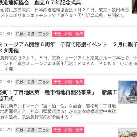
鉄道運転協会 創立６７年記念式典
念賞に広島電鉄 日本鉄道運転協会は１月２９日、東京・飯田橋の
ルメトロポリタンエドモントで「創立６７周年記念式典」を開催し
01.30
民鉄・公営・三セク
予定・計画・施策
ミュージアム開館６周年 子育て応援イベント ２月に親
スタ開催
急行電鉄は２月７、８日、京急ミュージアムと京急グループ本社で、
イベント「京急ミュージアム６周年記念！ＰＯＫＡ ＰＯＫＡ けいき
タ」を開
01.30
民鉄・公営・三セク
予定・計画・施策
松町１丁目地区第一種市街地再開発事業」 新築工
起工式
賀に新ランドマーク〝遊・泊・住〟を融合 若松町１丁目地
街地再開発組合（神奈川県横須賀市）が京急本線横須賀中央駅
開発を進め、京浜急行電鉄が参画する「
01.29
民鉄・公営・三セク
予定・計画・施策