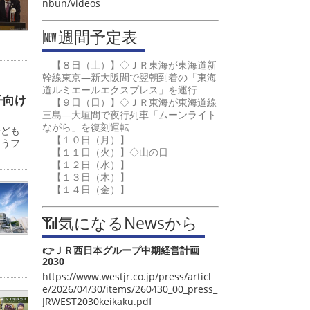
nbun/videos
🆕週間予定表
【８日（土）】◇ＪＲ東海が東海道新
幹線東京―新大阪間で翌朝到着の「東海
道ルミエールエクスプレス」を運行
子向け
【９日（日）】◇ＪＲ東海が東海道線
三島―大垣間で夜行列車「ムーンライト
ながら」を復刻運転
子ども
【１０日（月）】
ゅうフ
【１１日（火）】◇山の日
【１２日（水）】
【１３日（木）】
【１４日（金）】
📶気になるNewsから
👉ＪＲ西日本グループ中期経営計画
2030
https://www.westjr.co.jp/press/articl
e/2026/04/30/items/260430_00_press_
JRWEST2030keikaku.pdf