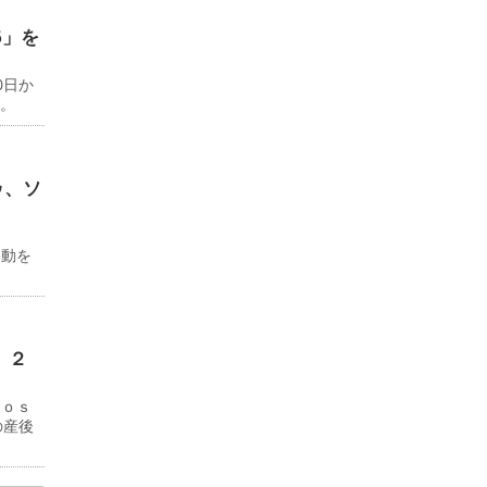
6」を
0日か
る。
ゥ、ソ
ド
移動を
 ２
Ｊｏｓ
の産後