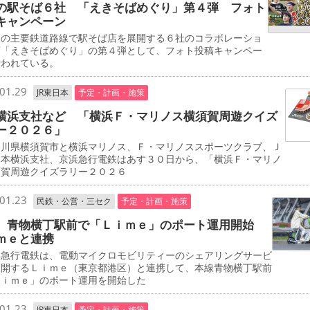
の駅そば６社 「えきそばめぐり」第４弾 フォト
キャンペーン
の主要鉄道路線で駅そば店を展開する６社のコラボレーショ
画「えきそばめぐり」の第４弾として、フォト投稿キャンペー
行われている。
01.29
JR東日本
予定・計画・施策
横浜支社など 「横浜Ｆ・マリノス横須賀周遊クイズ
ー２０２６」
川県横須賀市と横浜マリノス、Ｆ・マリノススポーツクラブ、Ｊ
日本横浜支社、京浜急行電鉄はあす３０日から、「横浜Ｆ・マリノ
須賀周遊クイズラリー２０２６
01.23
民鉄・公営・三セク
予定・計画・施策
 青物横丁駅前で「Ｌｉｍｅ」のポート運用開始
ｍｅと連携
急行電鉄は、電動マイクロモビリティーのシェアリングサービ
展開するＬｉｍｅ（東京都港区）と連携して、本線青物横丁駅前
Ｌｉｍｅ」のポート運用を開始した
01.23
JR東日本
予定・計画・施策