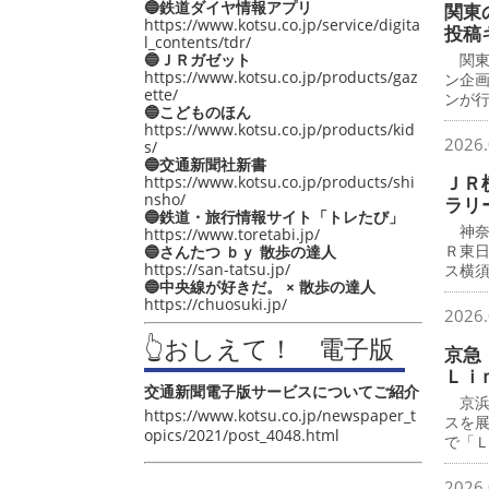
🔵鉄道ダイヤ情報アプリ
関東
https://www.kotsu.co.jp/service/digita
投稿
l_contents/tdr/
🔵ＪＲガゼット
関東
https://www.kotsu.co.jp/products/gaz
ン企
ette/
ンが
🔵こどものほん
https://www.kotsu.co.jp/products/kid
2026.
s/
🔵交通新聞社新書
ＪＲ
https://www.kotsu.co.jp/products/shi
nsho/
ラリ
🔵鉄道・旅行情報サイト「トレたび」
神奈
https://www.toretabi.jp/
Ｒ東
🔵さんたつ ｂｙ 散歩の達人
https://san-tatsu.jp/
ス横
🔵中央線が好きだ。 × 散歩の達人
https://chuosuki.jp/
2026.
👆おしえて！ 電子版
京急
Ｌｉ
交通新聞電子版サービスについてご紹介
京浜
https://www.kotsu.co.jp/newspaper_t
スを
opics/2021/post_4048.html
で「
2026.