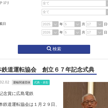
テゴリ
載日
年
月
日
年
月
日
検索
本鉄道運転協会 創立６７年記念式典
02.02
運輸関連団体
式典・表彰
念賞に広島電鉄
鉄道運転協会は１月２９日、