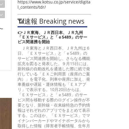
https://www.kotsu.co.jp/service/digita
l_contents/tdr/
📶速報 Breaking news
〜
👉ＪＲ東海、ＪＲ西日本、ＪＲ九州
「ＥＸサービス」と「ｅ5489」のサー
ビス間連携を開始
ＪＲ東海とＪＲ西日本、ＪＲ九州は６
日、「ＥＸサービス」と「ｅ5489」の
サービス間連携を開始し、さらなる機能
拡充を図ると発表した。９月15日には、
新幹線の自動改札を通過した際に紙で発
行している「ＥＸご利用票（座席のご案
内）」を電子化。列車や座席に加え、発
車番線や遅延・運休情報も「ＥＸアプ
リ」で表示する。10月20日からは、
「ＥＸサービス」と「ｅ5489」のサー
ビス間を移動する際のログイン操作が不
要となり、新幹線・在来線特急の予約情
報はそれぞれのアプリでをまとめて表示
する。このほか、「ＥＸサービス」でマ
イナンバーカードやマイナポータルから
取得した情報（障害者手帳情報、生年月