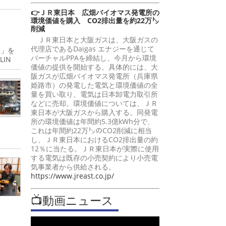
👉ＪＲ東日本 広畑バイオマス発電所の
環境価値を購入 CO2排出量を約22万㌧
削減
ＪＲ東日本と大阪ガスは、大阪ガスの
代理店であるDaigas エナジーを通じて
体」を
バーチャルPPAを締結し、今月から環境
IN
価値の提供を開始する。具体的には、大
阪ガスが広畑バイオマス発電所（兵庫県
姫路市）の発電した電気と環境価値の全
量を買い取り、電気は日本卸電力取引所
などに売却。環境価値については、ＪＲ
東日本が大阪ガスから購入する。同発電
所の環境価値は年間約5.3億kWh分で、
これは年間約22万㌧のCO2削減に相当
し、ＪＲ東日本におけるCO2排出量の約
12％に当たる。ＪＲ東日本が実際に使用
する電気は既存の小売契約により小売電
気事業者から供給される。
https://www.jreast.co.jp/
📺動画ニュース