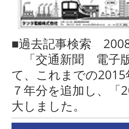
■過去記事検索 20
「交通新聞 電子版
て、これまでの201
７年分を追加し、「2
大しました