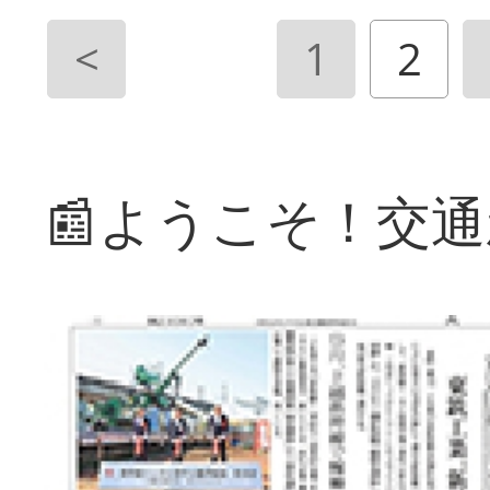
<
1
2
📰ようこそ！交