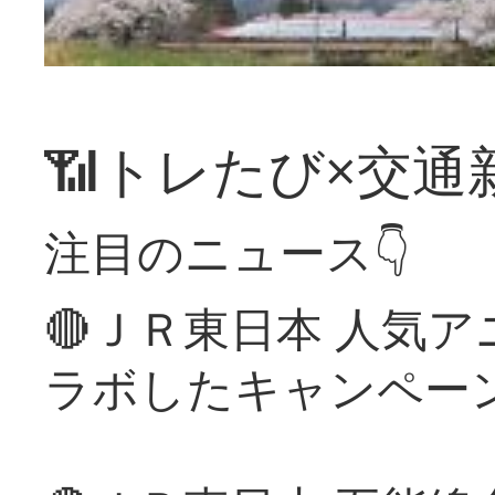
📶トレたび×交通
注目のニュース👇
🔴ＪＲ東日本 人気
ラボしたキャンペー