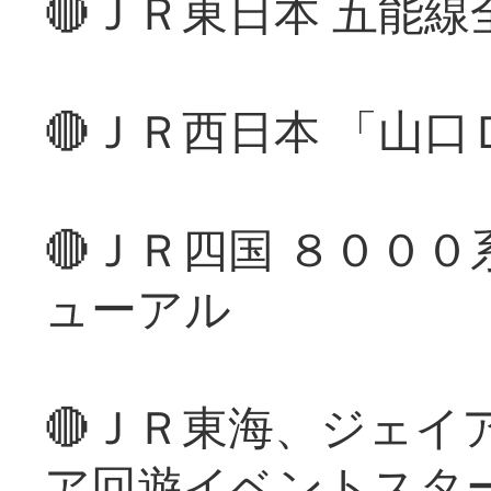
🔴ＪＲ東日本 五能
🔴ＪＲ西日本 「山
🔴ＪＲ四国 ８００
ューアル
🔴ＪＲ東海、ジェイ
ア回遊イベントスタ