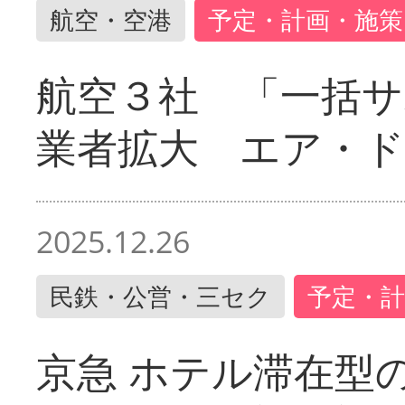
航空・空港
予定・計画・施策
航空３社 「一括サ
業者拡大 エア・
2025.12.26
民鉄・公営・三セク
予定・計
京急 ホテル滞在型