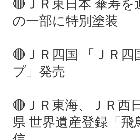
🔴ＪＲ東日本 傘寿
の一部に特別塗装
🔴ＪＲ四国 「ＪＲ
プ」発売
🔴ＪＲ東海、ＪＲ西
県 世界遺産登録「飛
信