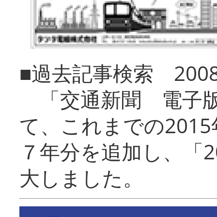
■過去記事検索 20
「交通新聞 電子版
て、これまでの201
７年分を追加し、「2
大しました