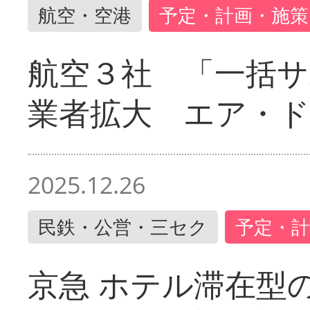
航空・空港
予定・計画・施策
航空３社 「一括サ
業者拡大 エア・
2025.12.26
民鉄・公営・三セク
予定・計
京急 ホテル滞在型