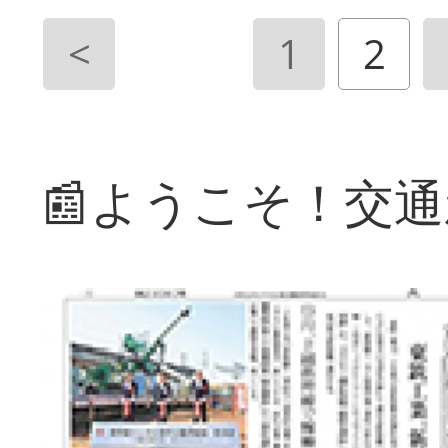
<
1
2
📰ようこそ！交