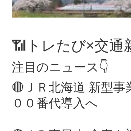
📶トレたび×交通
注目のニュース👇
🔴ＪＲ北海道 新型
００番代導入へ